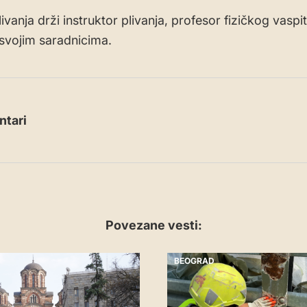
vanja drži instruktor plivanja, profesor fizičkog vaspi
a svojim saradnicima.
tari
Povezane vesti:
BEOGRAD