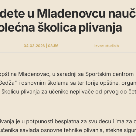
dete u Mladenovcu nauči 
olećna školica plivanja
04.03.2026 | 08:56
Izvor: studio b
pština Mladenovac, u saradnji sa Sportskim centrom 
Gedža” i osnovnim školama sa teritorije opštine, organ
 školicu plivanja za učenike neplivače od prvog do če
ivanja je u potpunosti besplatna za svu decu i ima za ci
 učenika savlada osnovne tehnike plivanja, stekne sigu