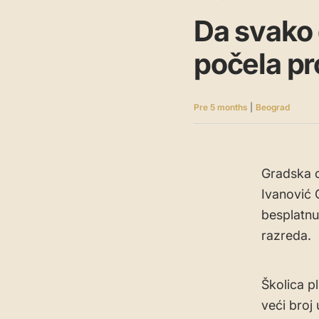
Da svako 
počela pr
Pre 5 months
|
Beograd
Gradska o
Ivanović 
besplatnu
razreda.
Školica pl
veći broj