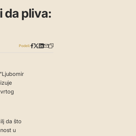
da pliva:
Podeli:
“Ljubomir
izuje
tvrtog
lj da što
rnost u