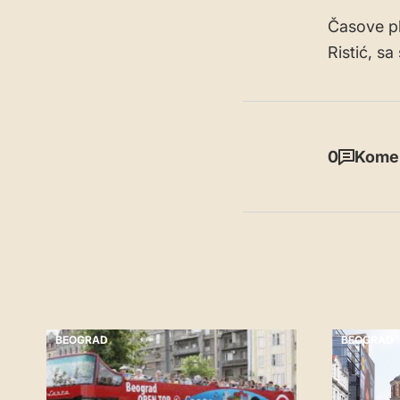
Časove pli
Ristić, s
0
Komen
BEOGRAD
BEOGRAD