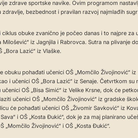
zvije zdrave sportske navike. Ovim programom nastavl
u zdravlje, bezbednost i pravilan razvoj najmlađih sug
 ciklus obuke zvanično je počeo danas i to najpre za 
 Milošević“ iz Jagnjila i Rabrovca. Sutra na plivanje d
Š „Bora Lazić“ iz Vlaške.
 obuku pohađati učenici OŠ „Momčilo Živojinović“ iz
kao i učenici OŠ „Bora Lazić“ iz Senaje. Četvrtkom su 
učenici OŠ „Bisa Simić“ iz Velike Krsne, dok će petk
aziti učenici OŠ „Momčilo Živojinović“ iz gradske ško
olicu će pohađati učenici OŠ „Živomir Savković“ iz Ko
 Sava“ i OŠ „Kosta Đukić“, dok je za maj planirano uče
Š „Momčilo Živojinović“ i OŠ „Kosta Đukić“.