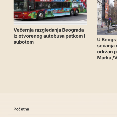
Večernja razgledanja Beograda
iz otvorenog autobusa petkom i
U Beogr
subotom
sećanja n
održan p
Marka /
Početna