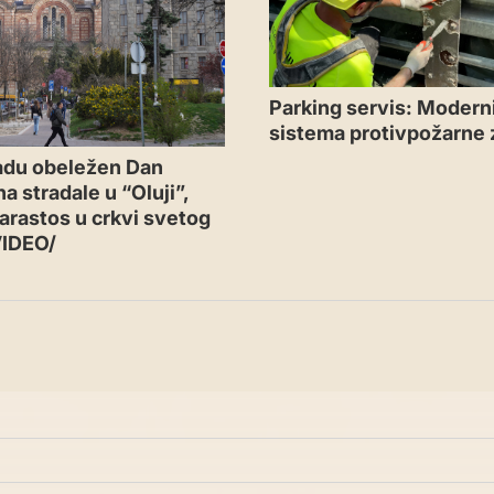
Parking servis: Moderni
sistema protivpožarne 
adu obeležen Dan
a stradale u “Oluji”,
arastos u crkvi svetog
VIDEO/