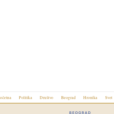
očetna
Politika
Društvo
Beograd
Hronika
Svet
BEOGRAD