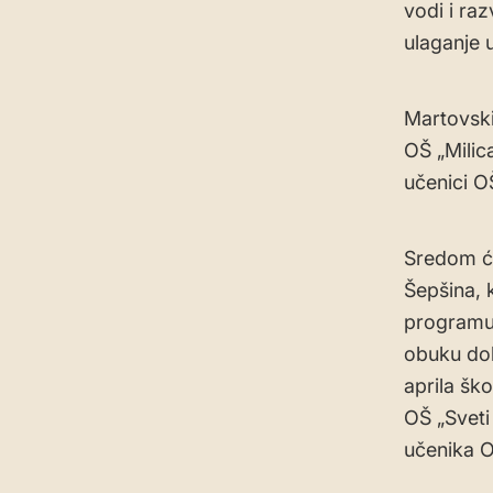
vodi i ra
ulaganje 
Martovski
OŠ „Milica
učenici O
Sredom će
Šepšina, 
programu 
obuku dol
aprila šk
OŠ „Sveti
učenika O