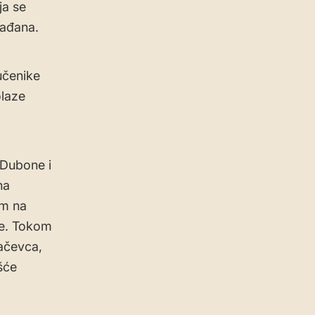
ja se
rađana.
učenike
olaze
 Dubone i
na
om na
le. Tokom
vačevca,
šće