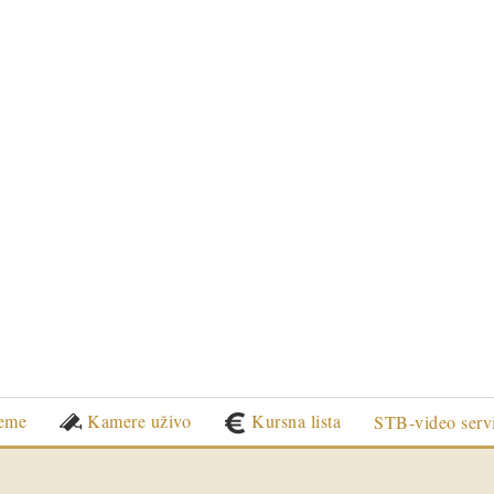
eme
Kamere uživo
Kursna lista
STB-video serv