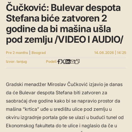
Čučković: Bulevar despota
Stefana biće zatvoren 2
godine da bi mašina ušla
pod zemlju /VIDEO I AUDIO/
Pre 2 months
|
Beograd
14.06.2026 | 14:25
Izvor: tanjug
Podeli:
Gradski menadžer Miroslav Čučković izjavio je danas
da će Bulevar despota Stefana biti zatvoren za
saobraćaj dve godine kako bi se napravio prostor da
mašina “krtica” uđe u središtu ulice pod zemlju u
okviru izgradnje portala gde se ulazi u budući tunel od
Ekonomskog fakulteta do te ulice i naglasio da če u