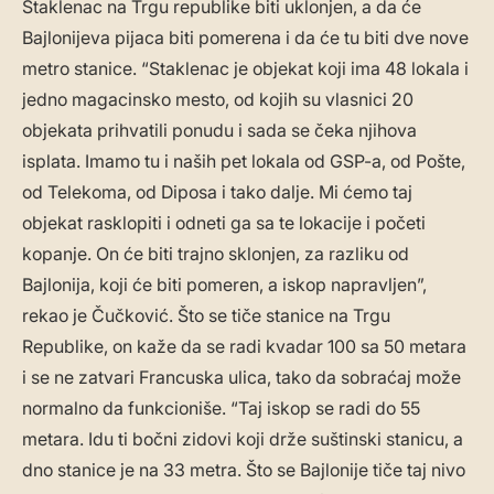
Staklenac na Trgu republike biti uklonjen, a da će
Bajlonijeva pijaca biti pomerena i da će tu biti dve nove
metro stanice. “Staklenac je objekat koji ima 48 lokala i
jedno magacinsko mesto, od kojih su vlasnici 20
objekata prihvatili ponudu i sada se čeka njihova
isplata. Imamo tu i naših pet lokala od GSP-a, od Pošte,
od Telekoma, od Diposa i tako dalje. Mi ćemo taj
objekat rasklopiti i odneti ga sa te lokacije i početi
kopanje. On će biti trajno sklonjen, za razliku od
Bajlonija, koji će biti pomeren, a iskop napravljen”,
rekao je Čučković. Što se tiče stanice na Trgu
Republike, on kaže da se radi kvadar 100 sa 50 metara
i se ne zatvari Francuska ulica, tako da sobraćaj može
normalno da funkcioniše. “Taj iskop se radi do 55
metara. Idu ti bočni zidovi koji drže suštinski stanicu, a
dno stanice je na 33 metra. Što se Bajlonije tiče taj nivo