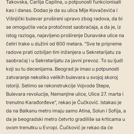
Takovska, Čarlija Čaplina, u potpunosti funkcionisati
kao i danas. Dodao je da su ulica Mije Kovačevića i
Višnjički bulevar prošireni upravo zbog radova, da bi
se omogućila veća protočnost saobraćaja, a da je, iz
istog razloga, najavljeno proširenje Dunavske ulice na
četiri trake u dužini od 600 metara. “Sve te pripreme
radove prati ozbiljan tim inženjera u Sekretarijatu za
saobraćaj i u Sekretarijatu za javni prevoz. To su ljudi
koji su tu decenijama. Beograd je imao u potpunosti
zatvaranje nekoliko velikih bulevara u svojoj skoroj
istoriji. Setimo se rekonstrukcije Vojvode Stepe,
Bulevara revolucije, Nemanjine ulice, Ulice 27. marta i
trenutno Karađorđeve”, rekao je Čučković. Istakao je
da na Balkanu metro imaju samo Atina, Solun i Sofija, a
da je beogradski metro četvrto gradiliše sa krticama u
ovom trenutku u Evropi. Čučković je rekao da će