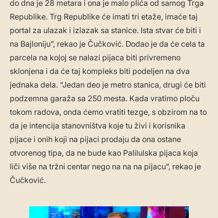
do dna je 28 metara i ona je malo plića od samog Trga
Republike. Trg Republike će imati tri etaže, imaće taj
portal za ulazak i izlazak sa stanice. Ista stvar će biti i
na Bajloniju”, rekao je Čučković. Dodao je da će cela ta
parcela na kojoj se nalazi pijaca biti privremeno
sklonjena i da će taj kompleks biti podeljen na dva
jednaka dela. “Jedan deo je metro stanica, drugi će biti
podzemna garaža sa 250 mesta. Kada vratimo ploču
tokom radova, onda ćemo vratiti tezge, s obzirom na to
da je intencija stanovništva koje tu živi i korisnika
pijace i onih koji na pijaci prodaju da ona ostane
otvorenog tipa, da ne bude kao Palilulska pijaca koja
liči više na tržni centar nego na na na pijacu”, rekao je
Čučković.