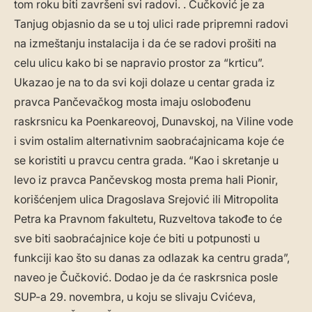
tom roku biti završeni svi radovi. . Čučković je za
Tanjug objasnio da se u toj ulici rade pripremni radovi
na izmeštanju instalacija i da će se radovi prošiti na
celu ulicu kako bi se napravio prostor za “krticu”.
Ukazao je na to da svi koji dolaze u centar grada iz
pravca Pančevačkog mosta imaju oslobođenu
raskrsnicu ka Poenkareovoj, Dunavskoj, na Viline vode
i svim ostalim alternativnim saobraćajnicama koje će
se koristiti u pravcu centra grada. “Kao i skretanje u
levo iz pravca Pančevskog mosta prema hali Pionir,
korišćenjem ulica Dragoslava Srejović ili Mitropolita
Petra ka Pravnom fakultetu, Ruzveltova takođe to će
sve biti saobraćajnice koje će biti u potpunosti u
funkciji kao što su danas za odlazak ka centru grada”,
naveo je Čučković. Dodao je da će raskrsnica posle
SUP-a 29. novembra, u koju se slivaju Cvićeva,