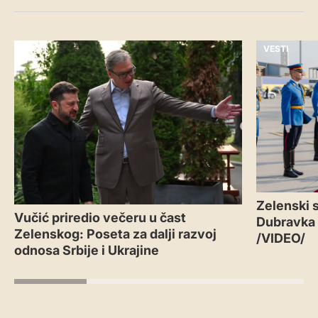
VESTI
VESTI
Zelenski s
Vučić priredio večeru u čast
Dubravka
Zelenskog: Poseta za dalji razvoj
/VIDEO/
odnosa Srbije i Ukrajine