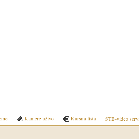
eme
Kamere uživo
Kursna lista
STB-video serv