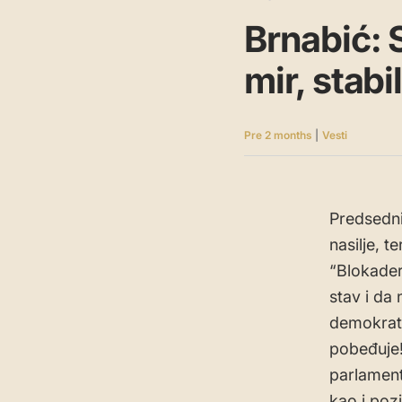
Brnabić: S
mir, stab
Pre 2 months
|
Vesti
Predsednic
nasilje, t
“Blokaderi
stav i da
demokrats
pobeđuje!
parlamenta
kao i poz