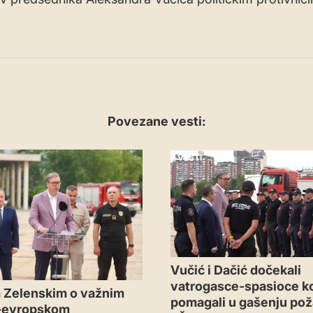
Povezane vesti:
VESTI
Vučić i Dačić dočekali
vatrogasce-spasioce ko
 Zelenskim o važnim
pomagali u gašenju pož
-evropskom