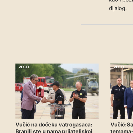
dijalog.
VESTI
VESTI
Vučić na dočeku vatrogasaca:
Vučić:Sa
Branili ste u nama prijateljskoj
temama