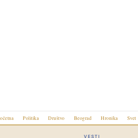
očetna
Politika
Društvo
Beograd
Hronika
Svet
VESTI