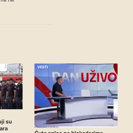
VESTI
ji su
ara