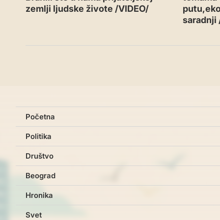
zemlji ljudske živote /VIDEO/
putu,eko
saradnji
Početna
Politika
Društvo
Beograd
Hronika
Svet