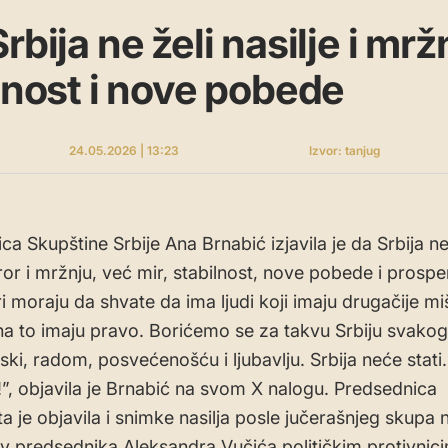
rbija ne želi nasilje i mrž
ilnost i nove pobede
24.05.2026 | 13:23
Izvor: tanjug
a Skupštine Srbije Ana Brnabić izjavila je da Srbija ne
eror i mržnju, već mir, stabilnost, nove pobede i prosper
 moraju da shvate da ima ljudi koji imaju drugačije mišl
 na to imaju pravo. Borićemo se za takvu Srbiju svako
ki, radom, posvećenošću i ljubavlju. Srbija neće stati.
”, objavila je Brnabić na svom X nalogu. Predsednica
 je objavila i snimke nasilja posle jučerašnjeg skupa na
iv predsednika Aleksandra Vučića političkim protivnic