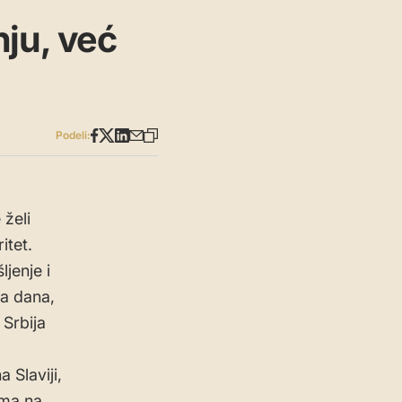
nju, već
Podeli:
 želi
itet.
jenje i
ga dana,
 Srbija
 Slaviji,
ima na