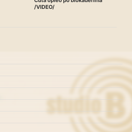
Ćuta opleo po blokaderima
/VIDEO/