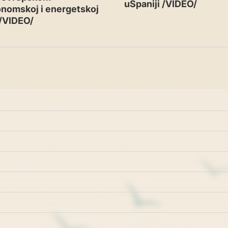
uŠpaniji /VIDEO/
nomskoj i energetskoj
 /VIDEO/