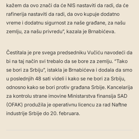
kažem da ovo znači da će NIS nastaviti da radi, da će
rafinerija nastaviti da radi, da ovo kupuje dodatno
vreme i dodatnu sigurnost za naše građane, za našu
zemlju, za našu privredu”, kazala je Brnabićeva.
Čestitala je pre svega predsedniku Vučiću navodeći da
bi na taj način svi trebalo da se bore za zemlju. “Tako
se bori za Srbiju”, istakla je Brnabićeva i dodala da smo
u poslednjih 48 sati videli i kako se ne bori za Srbiju,
odnosno kako se bori protiv građana Srbije. Kancelarija
za kontrolu strane imovine Ministarstva finansija SAD
(OFAK) produžila je operativnu licencu za rad Naftne
industrije Srbije do 20. februara.