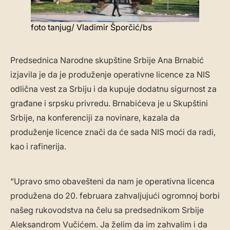
foto tanjug/ Vladimir Šporčić/bs
Predsednica Narodne skupštine Srbije Ana Brnabić
izjavila je da je produženje operativne licence za NIS
odlična vest za Srbiju i da kupuje dodatnu sigurnost za
građane i srpsku privredu. Brnabićeva je u Skupštini
Srbije, na konferenciji za novinare, kazala da
produženje licence znači da će sada NIS moći da radi,
kao i rafinerija.
“Upravo smo obavešteni da nam je operativna licenca
produžena do 20. februara zahvaljujući ogromnoj borbi
našeg rukovodstva na čelu sa predsednikom Srbije
Aleksandrom Vučićem. Ja želim da im zahvalim i da