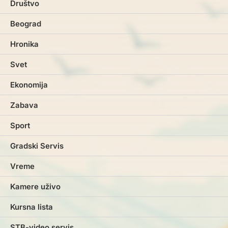
Društvo
Beograd
Hronika
Svet
Ekonomija
Zabava
Sport
Gradski Servis
Vreme
Kamere uživo
Kursna lista
STB-video servis