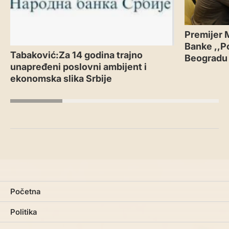
Premijer 
Banke ,,P
Tabaković:Za 14 godina trajno
Beogradu
unapređeni poslovni ambijent i
ekonomska slika Srbije
Početna
Politika