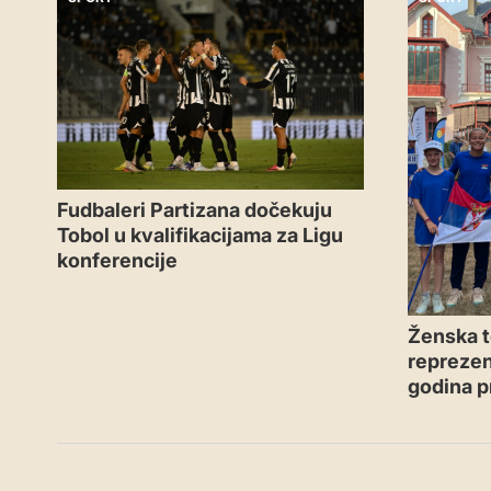
Fudbaleri Partizana dočekuju
Tobol u kvalifikacijama za Ligu
konferencije
Ženska t
reprezen
godina p