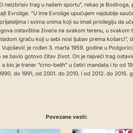
ući neizbrisiv trag u našem sportu”, rekao je Bodiroga, 
sajt Evrolige. “U ime Evrolige upućujem najdublje sauč
prijateljima i svima onima koji su imali privilegiju da u
egova ostavština živeće na svakom terenu, u svakom t
adom igraču koji u sebi nosi ljubav prema košarci”, 
 Vujošević je rođen 3. marta 1959. godine u Podgorici
se bavio gotovo čitav život. On je najveći trag ostavi
 a bio je trener “crno-belih” u četiri mandata i to od 1
1990. do 1991, od 2001. do 2010. i od 2012. do 2015. g
Povezane vesti:
VESTI