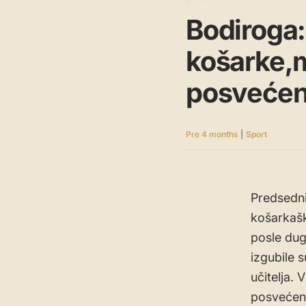
Bodiroga:
košarke,m
posvećeno
Pre 4 months
|
Sport
Predsedni
košarkašk
posle dug
izgubile 
učitelja. 
posvećenos