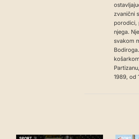
ostavljaj
zvanični 
porodici, 
njega. Nj
svakom ml
Bodiroga.
košarkom 
Partizanu,
1989, od 
SPORT
SPORT