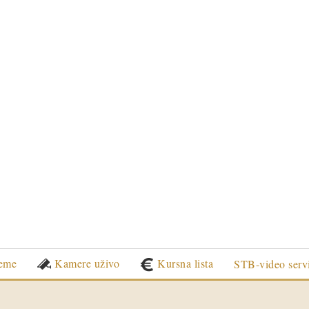
eme
Kamere uživo
Kursna lista
STB-video serv