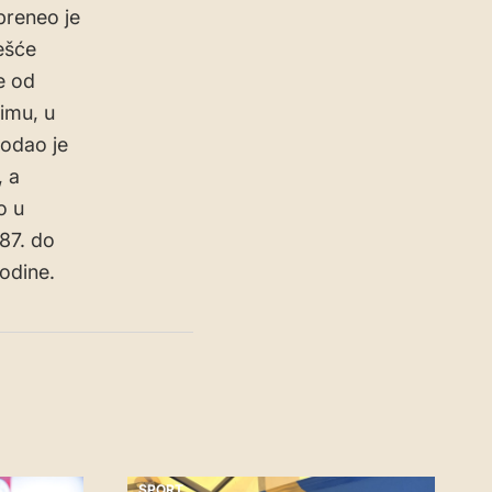
preneo je
ešće
če od
imu, u
dodao je
, a
o u
987. do
odine.
SPORT