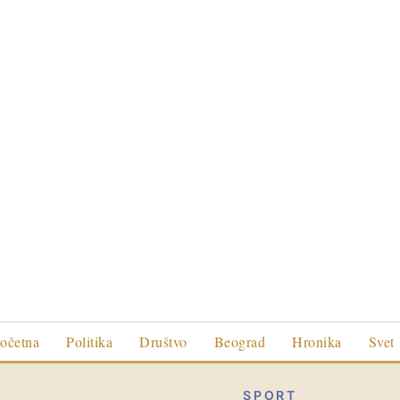
očetna
Politika
Društvo
Beograd
Hronika
Svet
SPORT