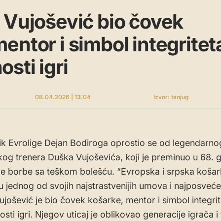
 Vujošević bio čovek
entor i simbol integriteta
sti igri
08.04.2026 | 13:04
Izvor: tanjug
k Evrolige Dejan Bodiroga oprostio se od legendarno
og trenera Duška Vujoševića, koji je preminuo u 68. g
e borbe sa teškom bolešću. “Evropska i srpska koša
su jednog od svojih najstrastvenijih umova i najposvećen
Vujošević je bio čovek košarke, mentor i simbol integrit
ti igri. Njegov uticaj je oblikovao generacije igrača i 