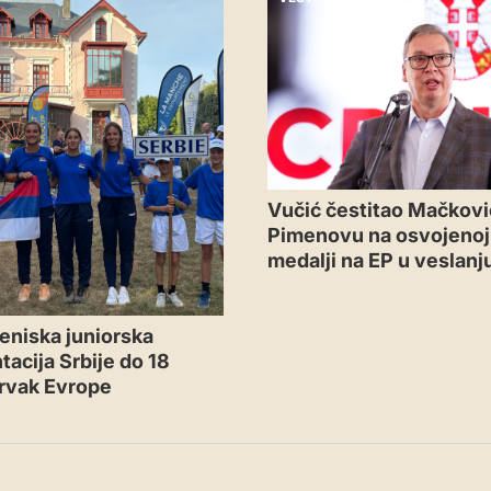
Vučić čestitao Mačkovi
Pimenovu na osvojenoj 
medalji na EP u veslanj
eniska juniorska
tacija Srbije do 18
rvak Evrope