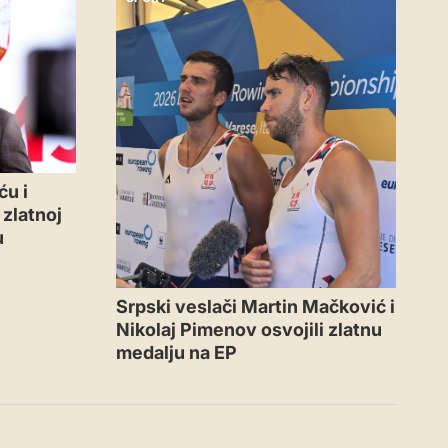
ću i
zlatnoj
u
Srpski veslači Martin Mačković i
Nikolaj Pimenov osvojili zlatnu
medalju na EP