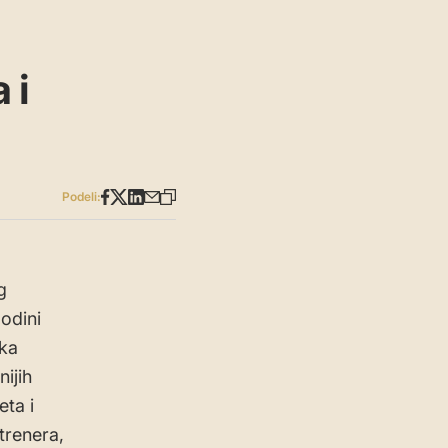
 i
Podeli:
g
odini
rka
ijih
eta i
trenera,