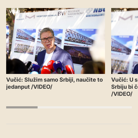
VESTI
VESTI
Vučić: Služim samo Srbiji, naučite to
Vučić: U 
jedanput /VIDEO/
Srbiju bi 
/VIDEO/