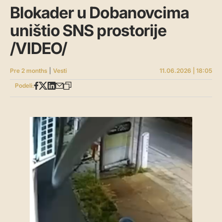
Blokader u Dobanovcima
uništio SNS prostorije
/VIDEO/
Pre 2 months
|
Vesti
11.06.2026 | 18:05
Podeli: