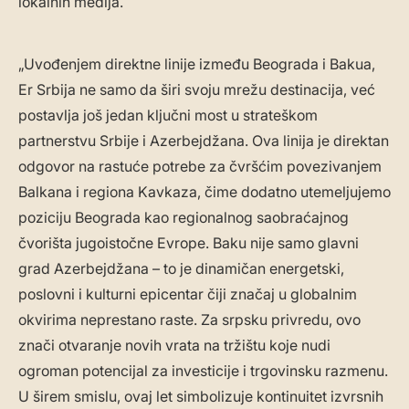
lokalnih medija.
„Uvođenjem direktne linije između Beograda i Bakua,
Er Srbija ne samo da širi svoju mrežu destinacija, već
postavlja još jedan ključni most u strateškom
partnerstvu Srbije i Azerbejdžana. Ova linija je direktan
odgovor na rastuće potrebe za čvršćim povezivanjem
Balkana i regiona Kavkaza, čime dodatno utemeljujemo
poziciju Beograda kao regionalnog saobraćajnog
čvorišta jugoistočne Evrope. Baku nije samo glavni
grad Azerbejdžana – to je dinamičan energetski,
poslovni i kulturni epicentar čiji značaj u globalnim
okvirima neprestano raste. Za srpsku privredu, ovo
znači otvaranje novih vrata na tržištu koje nudi
ogroman potencijal za investicije i trgovinsku razmenu.
U širem smislu, ovaj let simbolizuje kontinuitet izvrsnih