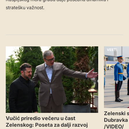
stratešku važnost.
VESTI
VESTI
Zelenski s
Vučić priredio večeru u čast
Dubravka
Zelenskog: Poseta za dalji razvoj
/VIDEO/