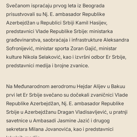
Svečanom ispraćaju prvog leta iz Beograda
prisustvovali su Nj. E. ambasador Republike
Azerbejdžan u Republici Srbiji Kamil Hasijev,
predstavnici Vlade Republike Srbije: ministarka
građevinarstva, saobraćaja i infrastrukture Aleksandra
Sofronijević, ministar sporta Zoran Gajić, ministar
kulture Nikola Selaković, kao i izvršni odbor Er Srbije,
predstavnici medija i brojne zvanice.
Na Međunarodnom aerodromu Hejdar Alijev u Bakuu
prvi let Er Srbije svečano su dočekali zvaničnici Vlade
Republike Azerbejdžan, Nj. E. ambasador Republike
Srbije u Azerbejdžanu Dragan Vladisavljević, u pratnji
savetnice u Ambasadi Jasmine Jazić i drugog
sekretara Milana Jovanovića, kao i predstavnici