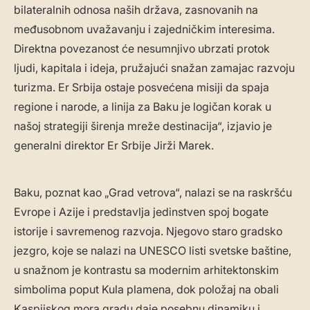
bilateralnih odnosa naših država, zasnovanih na
međusobnom uvažavanju i zajedničkim interesima.
Direktna povezanost će nesumnjivo ubrzati protok
ljudi, kapitala i ideja, pružajući snažan zamajac razvoju
turizma. Er Srbija ostaje posvećena misiji da spaja
regione i narode, a linija za Baku je logičan korak u
našoj strategiji širenja mreže destinacija“, izjavio je
generalni direktor Er Srbije Jirži Marek.
Baku, poznat kao „Grad vetrova“, nalazi se na raskršću
Evrope i Azije i predstavlja jedinstven spoj bogate
istorije i savremenog razvoja. Njegovo staro gradsko
jezgro, koje se nalazi na UNESCO listi svetske baštine,
u snažnom je kontrastu sa modernim arhitektonskim
simbolima poput Kula plamena, dok položaj na obali
Kaspijskog mora gradu daje posebnu dinamiku i