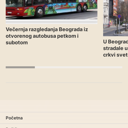
Večernja razgledanja Beograda iz
otvorenog autobusa petkom i
U Beograd
subotom
stradale u
crkvi sve
Početna