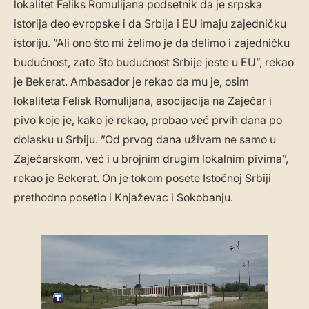
lokalitet Feliks Romulijana podsetnik da je srpska
istorija deo evropske i da Srbija i EU imaju zajedničku
istoriju. ”Ali ono što mi želimo je da delimo i zajedničku
budućnost, zato što budućnost Srbije jeste u EU”, rekao
je Bekerat. Ambasador je rekao da mu je, osim
lokaliteta Felisk Romulijana, asocijacija na Zaječar i
pivo koje je, kako je rekao, probao već prvih dana po
dolasku u Srbiju. ”Od prvog dana uživam ne samo u
Zaječarskom, već i u brojnim drugim lokalnim pivima”,
rekao je Bekerat. On je tokom posete Istočnoj Srbiji
prethodno posetio i Knjaževac i Sokobanju.