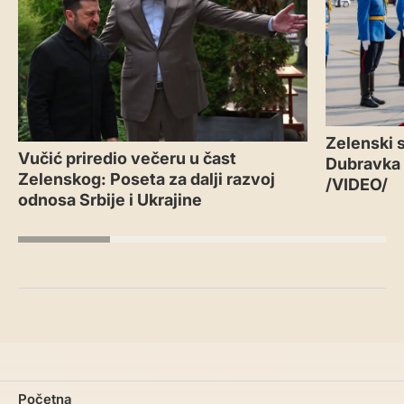
Zelenski s
Vučić priredio večeru u čast
Dubravka
Zelenskog: Poseta za dalji razvoj
/VIDEO/
odnosa Srbije i Ukrajine
Početna