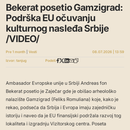
Bekerat posetio Gamzigrad:
Podrška EU očuvanju
kulturnog nasleđa Srbije
/VIDEO/
Pre 1 month
|
Vesti
08.07.2026 | 13:59
Izvor: tanjug
Podeli:
Ambasador Evropske unije u Srbiji Andreas fon
Bekerat posetio je Zaječar gde je obišao arheološko
nalazište Gamzigrad (Feliks Romuliana) koje, kako je
rekao, podseća da Srbija i Evropa imaju zajedničku
istoriju i naveo da je EU finansijski podržala razvoj tog
lokaliteta i izgradnju Vizitorskog centra. Poseta