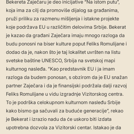
Bekereta Zaječaru je deo inicijative “Na istom putu”,
koja ima za cilj da promoviše dijalog sa građanima,
pruži priliku za razmenu mišljenja i istakne projekte
koje podržava EU u različitim delovima Srbije. Bekerat
je kazao da građani Zaječara imaju mnogo razloga da
budu ponosni na biser kulture poput Feliks Romulijane i
dodao da je, nakon što je taj lokalitet uvršten na listu
svetske baštine UNESCO, Srbija na svetskoj mapi
kulturnog nasleđa. ”Kao predstavnik EU i ja imam
razloga da budem ponosan, s obzirom da je EU snažan
partner Zaječara i da je finansijski podržala dalji razvoj
Feliks Romulijane u vidu izgradnje Vizitorskog centra.
To je podrška celokupnom kulturnom nasleđu Srbije
kako bismo ga sačuvali za buduće generacije”, rekao
je Bekerat i izrazio nadu da će uskoro biti izdata
upotrebna dozvola za Vizitorski centar. Istakao je da