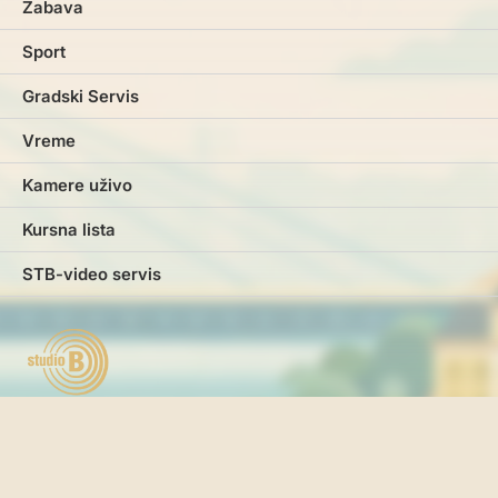
Zabava
Sport
Gradski Servis
Vreme
Kamere uživo
Kursna lista
STB-video servis
Marketing
Impresum
Kontakt
Pravila i uslovi korišćenja
Politika o kolačićima