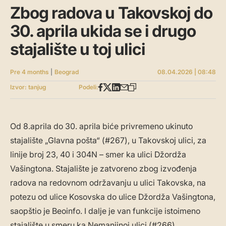
Zbog radova u Takovskoj do
30. aprila ukida se i drugo
stajalište u toj ulici
Pre 4 months
|
Beograd
08.04.2026 | 08:48
Izvor: tanjug
Podeli:
Od 8.aprila do 30. aprila biće privremeno ukinuto
stajalište „Glavna pošta“ (#267), u Takovskoj ulici, za
linije broj 23, 40 i 304N – smer ka ulici Džordža
Vašingtona. Stajalište je zatvoreno zbog izvođenja
radova na redovnom održavanju u ulici Takovska, na
potezu od ulice Kosovska do ulice Džordža Vašingtona,
saopštio je Beoinfo. I dalje je van funkcije istoimeno
stajalište u smeru ka Nemanjinoj ulici (#266).