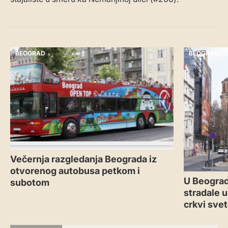
BEOGRAD
BEOGRAD
Večernja razgledanja Beograda iz
otvorenog autobusa petkom i
U Beograd
subotom
stradale u
crkvi sve