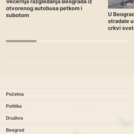
Večernja razgledanja Beograda iz
otvorenog autobusa petkom i
U Beograd
subotom
stradale u
crkvi sve
Početna
Politika
Društvo
Beograd