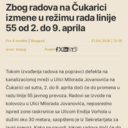
Zbog radova na Čukarici
izmene u režimu rada linije
55 od 2. do 9. aprila
Pre 4 months
|
Beograd
01.04.2026 | 13:58
Izvor: tanjug
Podeli:
Tokom izvođenja radova na popravci defekta na
kanalizacionoj mreži u Ulici Milorada Jovanovića na
Čukarici od sutra, 2. do 9. aprila doći će do promena u
radu linije 55 javnog prevoza. Radovi se izvode na
kolovozu u Ulici Milorada Jovanovića, neposredno
ispred zone raskrsnice sa Ulicom Endija Vorhola u
dužini oko 30 metara, saopšteno je iz Sekretarijata za
javni prevoz. Kako se navodi, tokom radova doći će do