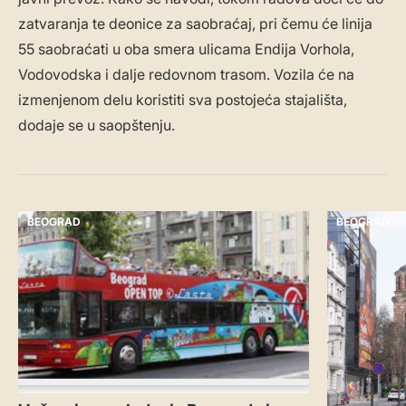
zatvaranja te deonice za saobraćaj, pri čemu će linija
55 saobraćati u oba smera ulicama Endija Vorhola,
Vodovodska i dalje redovnom trasom. Vozila će na
izmenjenom delu koristiti sva postojeća stajališta,
dodaje se u saopštenju.
BEOGRAD
BEOGRAD