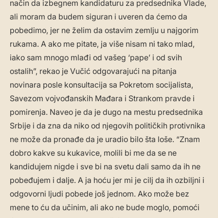
način da izbegnem kandidaturu za predsednika Vlade,
ali moram da budem siguran i uveren da ćemo da
pobedimo, jer ne želim da ostavim zemlju u najgorim
rukama. A ako me pitate, ja više nisam ni tako mlad,
iako sam mnogo mlađi od vašeg ‘pape’ i od svih
ostalih”, rekao je Vučić odgovarajući na pitanja
novinara posle konsultacija sa Pokretom socijalista,
Savezom vojvođanskih Mađara i Strankom pravde i
pomirenja. Naveo je da je dugo na mestu predsednika
Srbije i da zna da niko od njegovih političkih protivnika
ne može da pronađe da je uradio bilo šta loše. “Znam
dobro kakve su kukavice, molili bi me da se ne
kandidujem nigde i sve bi na svetu dali samo da ih ne
pobeđujem i dalje. A ja hoću jer mi je cilj da ih ozbiljni i
odgovorni ljudi pobede još jednom. Ako može bez
mene to ću da učinim, ali ako ne bude moglo, pomoći