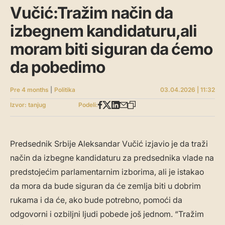
Vučić:Tražim način da
izbegnem kandidaturu,ali
moram biti siguran da ćemo
da pobedimo
Pre 4 months
|
Politika
03.04.2026 | 11:32
Izvor: tanjug
Podeli:
Predsednik Srbije Aleksandar Vučić izjavio je da traži
način da izbegne kandidaturu za predsednika vlade na
predstojećim parlamentarnim izborima, ali je istakao
da mora da bude siguran da će zemlja biti u dobrim
rukama i da će, ako bude potrebno, pomoći da
odgovorni i ozbiljni ljudi pobede još jednom. “Tražim