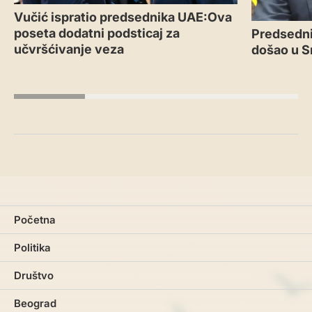
Vučić ispratio predsednika UAE:Ova
poseta dodatni podsticaj za
Predsedni
učvršćivanje veza
došao u S
Početna
Politika
Društvo
Beograd