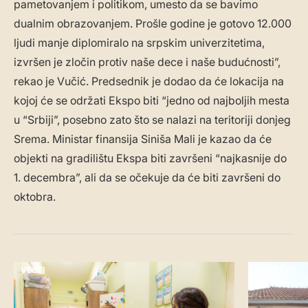
pametovanjem i politikom, umesto da se bavimo
dualnim obrazovanjem. Prošle godine je gotovo 12.000
ljudi manje diplomiralo na srpskim univerzitetima,
izvršen je zločin protiv naše dece i naše budućnosti”,
rekao je Vučić. Predsednik je dodao da će lokacija na
kojoj će se održati Ekspo biti “jedno od najboljih mesta
u “Srbiji”, posebno zato što se nalazi na teritoriji donjeg
Srema. Ministar finansija Siniša Mali je kazao da će
objekti na gradilištu Ekspa biti završeni “najkasnije do
1. decembra”, ali da se očekuje da će biti završeni do
oktobra.
VESTI
DRUŠTVO