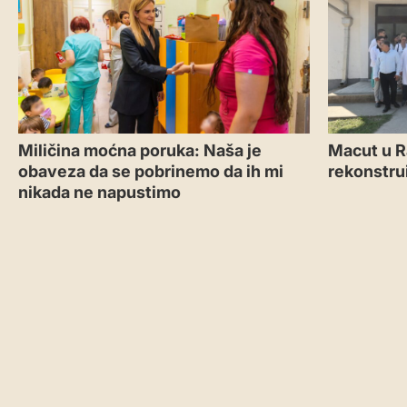
Miličina moćna poruka: Naša je
Macut u R
obaveza da se pobrinemo da ih mi
rekonstru
nikada ne napustimo