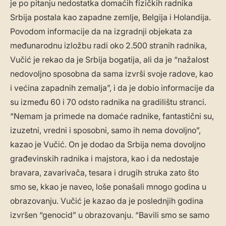
je po pitanju nedostatka domaćih fizičkih radnika
Srbija postala kao zapadne zemlje, Belgija i Holandija.
Povodom informacije da na izgradnji objekata za
međunarodnu izložbu radi oko 2.500 stranih radnika,
Vučić je rekao da je Srbija bogatija, ali da je “nažalost
nedovoljno sposobna da sama izvrši svoje radove, kao
i većina zapadnih zemalja”, i da je dobio informacije da
su između 60 i 70 odsto radnika na gradilištu stranci.
“Nemam ja primede na domaće radnike, fantastični su,
izuzetni, vredni i sposobni, samo ih nema dovoljno”,
kazao je Vučić. On je dodao da Srbija nema dovoljno
građevinskih radnika i majstora, kao i da nedostaje
bravara, zavarivača, tesara i drugih struka zato što
smo se, kkao je naveo, loše ponašali mnogo godina u
obrazovanju. Vučić je kazao da je poslednjih godina
izvršen “genocid” u obrazovanju. “Bavili smo se samo