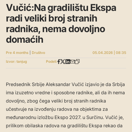
Vučić:Na gradilištu Ekspa
radi veliki broj stranih
radnika, nema dovoljno
domaćih
Pre 4 months
|
Društvo
05.04.2026 | 08:35
Izvor: tanjug
Podeli:
Predsednik Srbije Aleksandar Vučić izjavio je da Srbija
ima izuzetno vredne i sposobne radnike, ali da ih nema
dovoljno, zbog čega veliki broj stranih radnika
učestvuje na izvođenju radova na objektima za
međunarodnu izložbu Ekspo 2027. u Surčinu. Vučić je,
prilikom obilaska radova na gradilištu Ekspa rekao da