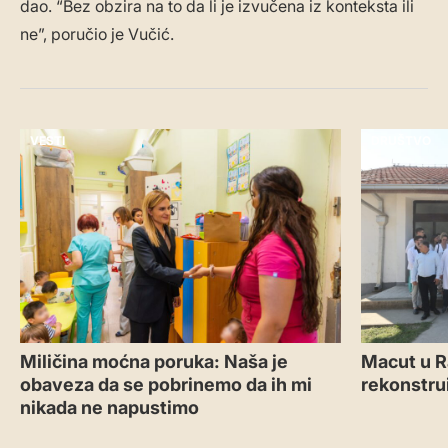
dao. “Bez obzira na to da li je izvučena iz konteksta ili
ne”, poručio je Vučić.
VESTI
DRUŠTVO
Miličina moćna poruka: Naša je
Macut u R
obaveza da se pobrinemo da ih mi
rekonstru
nikada ne napustimo