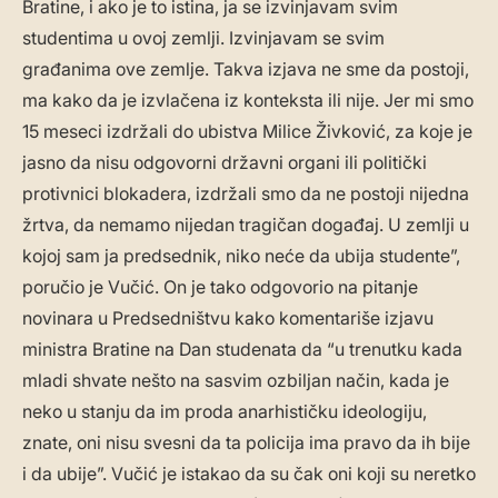
Bratine, i ako je to istina, ja se izvinjavam svim
studentima u ovoj zemlji. Izvinjavam se svim
građanima ove zemlje. Takva izjava ne sme da postoji,
ma kako da je izvlačena iz konteksta ili nije. Jer mi smo
15 meseci izdržali do ubistva Milice Živković, za koje je
jasno da nisu odgovorni državni organi ili politički
protivnici blokadera, izdržali smo da ne postoji nijedna
žrtva, da nemamo nijedan tragičan događaj. U zemlji u
kojoj sam ja predsednik, niko neće da ubija studente”,
poručio je Vučić. On je tako odgovorio na pitanje
novinara u Predsedništvu kako komentariše izjavu
ministra Bratine na Dan studenata da “u trenutku kada
mladi shvate nešto na sasvim ozbiljan način, kada je
neko u stanju da im proda anarhističku ideologiju,
znate, oni nisu svesni da ta policija ima pravo da ih bije
i da ubije”. Vučić je istakao da su čak oni koji su neretko