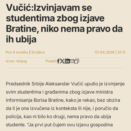
Vučić:Izvinjavam se
studentima zbog izjave
Bratine, niko nema pravo da
ih ubija
Pre 4 months
|
Društvo
07.04.2026 | 12:11
Izvor: tanjug
Podeli:
Predsednik Srbije Aleksandar Vučić uputio je izvinjenje
svim studentima i građanima zbog izjave ministra
informisanja Borisa Bratine, kako je rekao, bez obzira
da li je ona izvučena iz konteksta ili nije, i poručio da
policija, kao ni bilo ko drugi, nema pravo da ubija
studente. “Ja prvi put čujem ovu izjavu gospodina