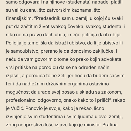
samo odgovarali na njihove (studenata) napade, platili
su veliku cenu, što zatvorskim kaznama, što
finansijskim. “Predsednik sam u zemlji u kojoj ću svaki
put da zaštitim život svakog čoveka, svakog studenta, i
niko nema pravo da ih ubija, i neće policija da ih ubija.
Policija je tamo išla da istraži ubistvo, da li je ubistvo ili
je samoubistvo, prerano je da donosimo zaključke. I
neću da vam govorim o tome ko preko kojih advokata
vrši pritiske na porodicu da se na određen način
izjasni, a porodica to ne želi, jer hoću da budem sasvim
fer i da nadležnim državnim organima ostavimo
mogućnost da urade svoj posao u skladu sa zakonom,
profesionalno, odgovorno, onako kako to i priliči”, rekao
je Vučić. Ponovio je svoje, kako je rekao, lično
izvinjenje svim studentima i svim ljudima u ovoj zemlji,
zbog neoprostivo loše izjave koju je ministar Bratina