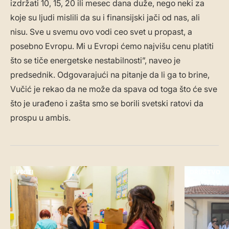
izdržati 10, 15, 20 ili mesec dana duže, nego neki za
koje su ljudi mislili da su i finansijski jači od nas, ali
nisu. Sve u svemu ovo vodi ceo svet u propast, a
posebno Evropu. Mi u Evropi ćemo najvišu cenu platiti
što se tiče energetske nestabilnosti”, naveo je
predsednik. Odgovarajući na pitanje da li ga to brine,
Vučić je rekao da ne može da spava od toga što će sve
što je urađeno i zašta smo se borili svetski ratovi da
prospu u ambis.
VESTI
DRUŠTVO