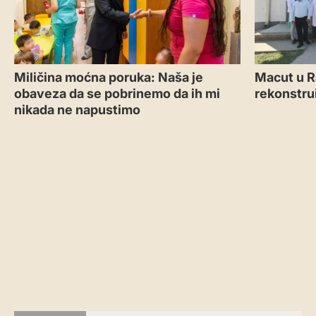
Miličina moćna poruka: Naša je
Macut u R
obaveza da se pobrinemo da ih mi
rekonstru
nikada ne napustimo