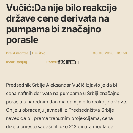
Vučić:Da nije bilo reakcije
države cene derivata na
pumpama bi značajno
porasle
Pre 4 months
|
Društvo
30.03.2026 | 09:50
Izvor: tanjug
Podeli:
Predsednik Srbije Aleksandar Vučić izjavio je da bi
cena naftnih derivata na pumpama u Srbiji značajno
porasla u narednim danima da nije bilo reakcije države.
On je u obraćanju javnosti iz Predsedništva Srbije
naveo da bi, prema trenutnim projekcijama, cena
dizela umesto sadašnjih oko 213 dinara mogla da