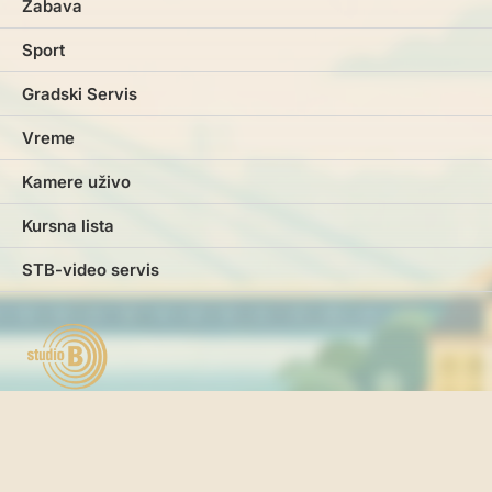
Zabava
Sport
Gradski Servis
Vreme
Kamere uživo
Kursna lista
STB-video servis
Marketing
Impresum
Kontakt
Pravila i uslovi korišćenja
Politika o kolačićima