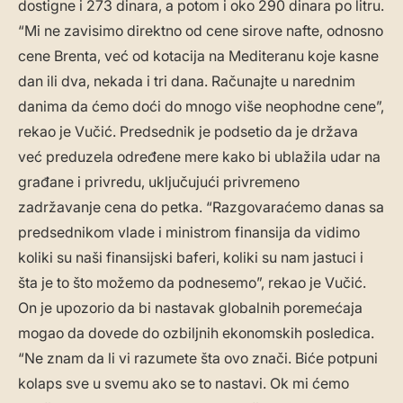
dostigne i 273 dinara, a potom i oko 290 dinara po litru.
“Mi ne zavisimo direktno od cene sirove nafte, odnosno
cene Brenta, već od kotacija na Mediteranu koje kasne
dan ili dva, nekada i tri dana. Računajte u narednim
danima da ćemo doći do mnogo više neophodne cene”,
rekao je Vučić. Predsednik je podsetio da je država
već preduzela određene mere kako bi ublažila udar na
građane i privredu, uključujući privremeno
zadržavanje cena do petka. “Razgovaraćemo danas sa
predsednikom vlade i ministrom finansija da vidimo
koliki su naši finansijski baferi, koliki su nam jastuci i
šta je to što možemo da podnesemo”, rekao je Vučić.
On je upozorio da bi nastavak globalnih poremećaja
mogao da dovede do ozbiljnih ekonomskih posledica.
“Ne znam da li vi razumete šta ovo znači. Biće potpuni
kolaps sve u svemu ako se to nastavi. Ok mi ćemo