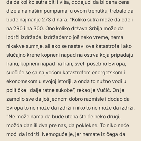
da će koliko sutra biti i viša, dodajući da bi cena cena
dizela na našim pumpama, u ovom trenutku, trebalo da
bude najmanje 273 dinara. “Koliko sutra može da ode i
na 290 i na 300. Ono koliko država Srbija može da
izdrži izdržaće. Izdržaćemo još neko vreme, nema
nikakve sumnje, ali ako se nastavi ova katastrofa i ako
slučajno krene kopneni napad na ostrva koja pripadaju
Iranu, kopneni napad na Iran, svet, posebno Evropa,
suočiće se sa najvećom katastrofom energetskom i
ekonomskom u svojoj istoriji, a onda to nužno vodi u
političke i dalje ratne sukobe”, rekao je Vučić. On je
zamolio sve da još jednom dobro razmisle i dodao da
Evropa to ne može da izdrži i niko to ne može da izdrži.
“Ne može nama da bude uteha što će neko drugi,
možda dan ili dva pre nas, da poklekne. To niko neće
moći da izdrži. Nemoguće je, jer nemate iz čega da