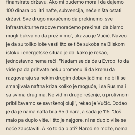
finansirate državu. Ako mi budemo morali da dajemo
100 dinara po litri nafte, subvencija, neće ništa ostati
državi. Sve drugo moraćemo da prekinemo, sve
infrastrukturne radove moraćemo prekinuti da bismo
mogli bukvalno da preživimo”, ukazao je Vučić. Naveo
je da su toliko loše vesti što se tiče sukoba na Bliskom
istoku i energetske situacije da, kako je rekao,
jednostavno nema reči. “Nadam se da će u Evropi to da
vide pa da prihvate neku promenu ili da krenu da
razgovaraju sa nekim drugim dobavljačima, ne bi li se
smanjivala naftna kriza koliko je moguće, i sa Rusima i
sa svima drugima. Ne vidim drugo rešenje, u protivnom
približavamo se savršenoj oluji”, rekao je Vučić. Dodao
je da je nama nafta bila 65 dinara, a sada je 115. “Još
malo pa duplo više. I što je najgore, ni na duplo više se
neće zaustaviti. A ko to da plati? Narod ne može, nema