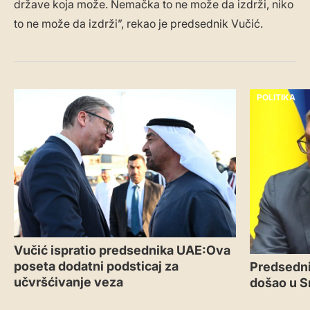
države koja može. Nemačka to ne može da izdrži, niko
to ne može da izdrži”, rekao je predsednik Vučić.
POLITIKA
POLITIKA
Vučić ispratio predsednika UAE:Ova
poseta dodatni podsticaj za
Predsedni
učvršćivanje veza
došao u S