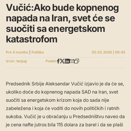
Vučić:Ako bude kopnenog
napada na Iran, svet će se
suočiti sa energetskom
katastrofom
Pre 4 months
|
Politika
30.03.2026 | 09:45
Izvor: tanjug
Podeli:
Predsednik Srbije Aleksandar Vučić izjavio je da će se,
ukoliko doće do kopnenog napada SAD na Iran, svet
suočiti sa energetskom krizom koja do sada nije
zabeležena i koja će voditi do novih političkih i ratnih
sukoba. Vučić je u obraćanju u Predsedništvu naveo da
je cena nafte jutros bila 115 dolara za barel i da se plaši