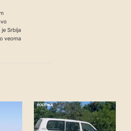
am
ovo
je Srbija
 po veoma
POLITIKA