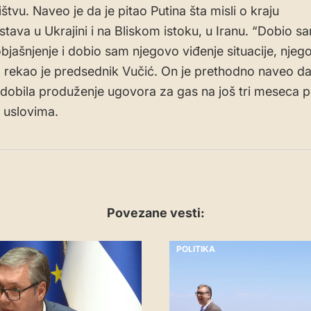
tvu. Naveo je da je pitao Putina šta misli o kraju
jstava u Ukrajini i na Bliskom istoku, u Iranu. “Dobio s
bjašnjenje i dobio sam njegovo viđenje situacije, njeg
”, rekao je predsednik Vučić. On je prethodno naveo da 
 dobila produženje ugovora za gas na još tri meseca
 uslovima.
Povezane vesti:
POLITIKA