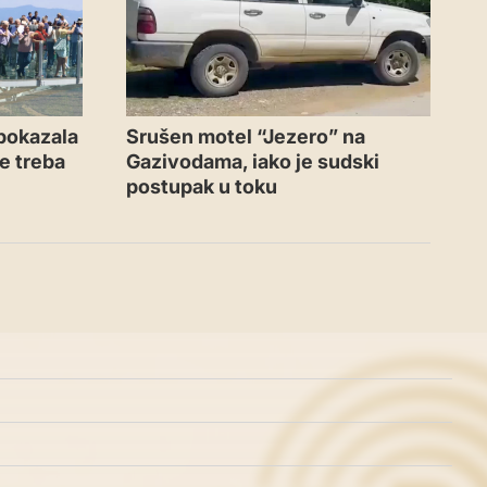
 pokazala
Srušen motel “Jezero” na
ne treba
Gazivodama, iako je sudski
postupak u toku