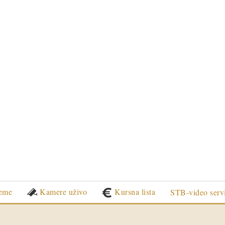
eme
Kamere uživo
Kursna lista
STB-video serv