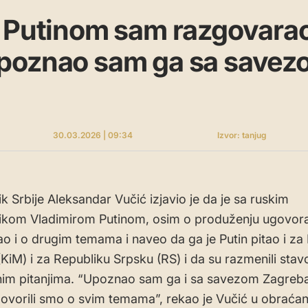
 Putinom sam razgovarao
poznao sam ga sa savez
30.03.2026 | 09:34
Izvor: tanjug
k Srbije Aleksandar Vučić izjavio je da je sa ruskim
ikom Vladimirom Putinom, osim o produženju ugovora
o i o drugim temama i naveo da ga je Putin pitao i za
(KiM) i za Republiku Srpsku (RS) i da su razmenili sta
im pitanjima. “Upoznao sam ga i sa savezom Zagreba,
 govorili smo o svim temama”, rekao je Vučić u obraćan