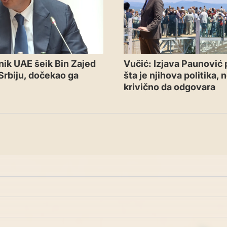
ik UAE šeik Bin Zajed
Vučić: Izjava Paunović
Srbiju, dočekao ga
šta je njihova politika, 
krivično da odgovara