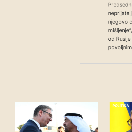
Predsedniš
neprijatel
njegovo o
mišljenje
od Rusije
povoljnim
POLITIKA
POLITIKA