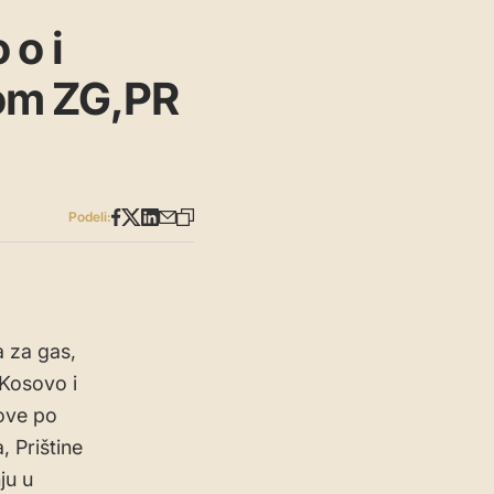
 o i
om ZG,PR
Podeli:
 za gas,
 Kosovo i
vove po
 Prištine
ju u