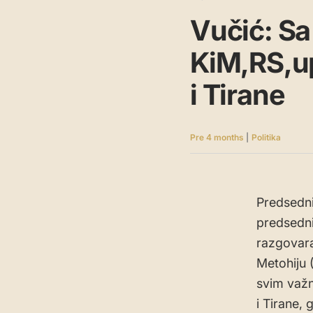
Vučić: Sa
KiM,RS,u
i Tirane
Pre 4 months
|
Politika
Predsedni
predsedn
razgovara
Metohiju 
svim važn
i Tirane,