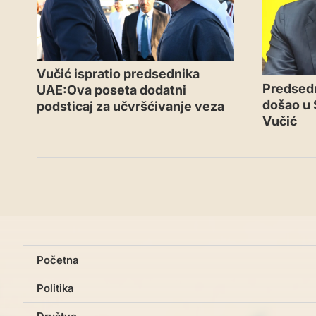
Vučić ispratio predsednika
Predsedn
UAE:Ova poseta dodatni
došao u 
podsticaj za učvršćivanje veza
Vučić
Početna
Politika