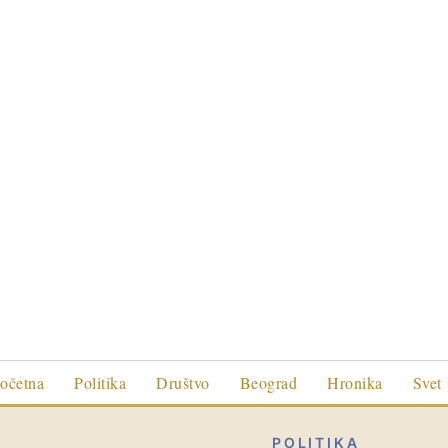
očetna
Politika
Društvo
Beograd
Hronika
Svet
POLITIKA