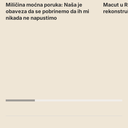
Miličina moćna poruka: Naša je
Macut u R
obaveza da se pobrinemo da ih mi
rekonstru
nikada ne napustimo