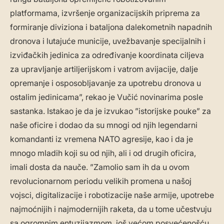
platformama, izvršenje organizacijskih priprema za
formiranje diviziona i bataljona dalekometnih napadnih
dronova i lutajuće municije, uvežbavanje specijalnih i
izviđačkih jedinica za određivanje koordinata ciljeva
za upravljanje artiljerijskom i vatrom avijacije, dalje
opremanje i osposobljavanje za upotrebu dronova u
ostalim jedinicama”, rekao je Vučić novinarima posle
sastanka. Istakao je da je izvukao ”istorijske pouke” za
naše oficire i dodao da su mnogi od njih legendarni
komandanti iz vremena NATO agresije, kao i da je
mnogo mladih koji su od njih, ali i od drugih oficira,
imali dosta da nauče. ”Zamolio sam ih da u ovom
revolucionarnom periodu velikih promena u našoj
vojsci, digitalizacije i robotizacije naše armije, upotrebe
najmoćnijih i najmodernijih raketa, da u tome učestvuju
sa ogromnim entuzijazmom, još većom posvećenošću,