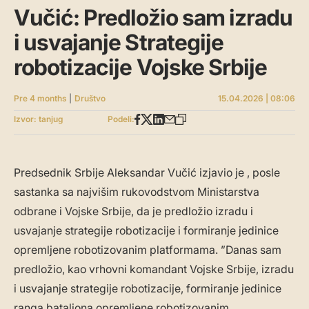
Vučić: Predložio sam izradu
i usvajanje Strategije
robotizacije Vojske Srbije
Pre 4 months
|
Društvo
15.04.2026 | 08:06
Izvor: tanjug
Podeli:
Predsednik Srbije Aleksandar Vučić izjavio je , posle
sastanka sa najvišim rukovodstvom Ministarstva
odbrane i Vojske Srbije, da je predložio izradu i
usvajanje strategije robotizacije i formiranje jedinice
opremljene robotizovanim platformama. ”Danas sam
predložio, kao vrhovni komandant Vojske Srbije, izradu
i usvajanje strategije robotizacije, formiranje jedinice
ranga bataljona opremljene robotizovanim