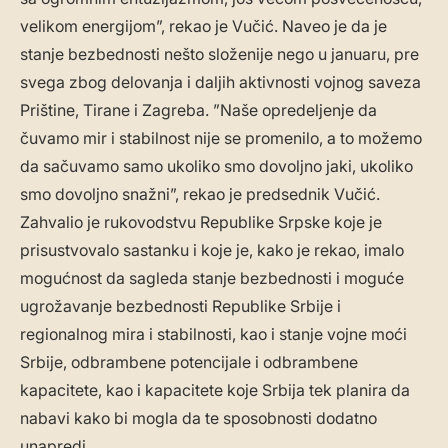
velikom energijom”, rekao je Vučić. Naveo je da je
stanje bezbednosti nešto složenije nego u januaru, pre
svega zbog delovanja i daljih aktivnosti vojnog saveza
Prištine, Tirane i Zagreba. ”Naše opredeljenje da
čuvamo mir i stabilnost nije se promenilo, a to možemo
da sačuvamo samo ukoliko smo dovoljno jaki, ukoliko
smo dovoljno snažni”, rekao je predsednik Vučić.
Zahvalio je rukovodstvu Republike Srpske koje je
prisustvovalo sastanku i koje je, kako je rekao, imalo
mogućnost da sagleda stanje bezbednosti i moguće
ugrožavanje bezbednosti Republike Srbije i
regionalnog mira i stabilnosti, kao i stanje vojne moći
Srbije, odbrambene potencijale i odbrambene
kapacitete, kao i kapacitete koje Srbija tek planira da
nabavi kako bi mogla da te sposobnosti dodatno
unapredi.