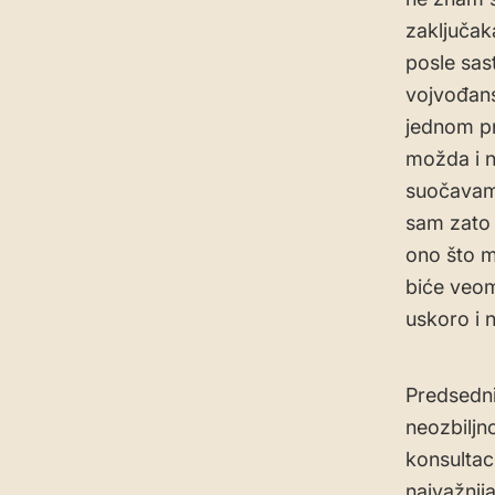
zaključak
posle sas
vojvođans
jednom pr
možda i n
suočavamo
sam zato 
ono što m
biće veom
uskoro i n
Predsedni
neozbiljn
konsultac
najvažnija