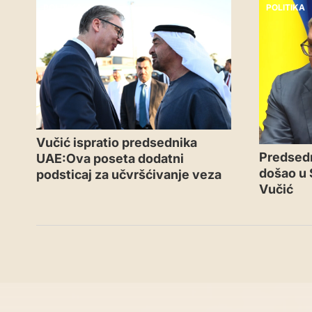
POLITIKA
POLITIKA
Vučić ispratio predsednika
Predsedn
UAE:Ova poseta dodatni
došao u 
podsticaj za učvršćivanje veza
Vučić