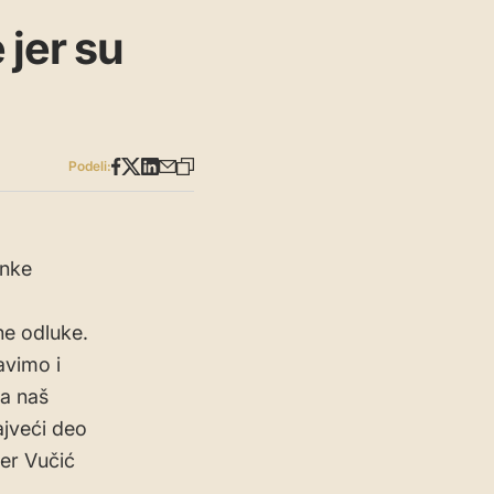
 jer su
Podeli:
anke
ne odluke.
avimo i
za naš
ajveći deo
jer Vučić