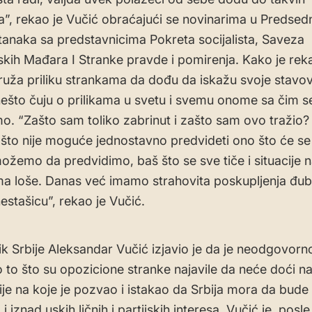
a”, rekao je Vučić obraćajući se novinarima u Predsedn
tanaka sa predstavnicima Pokreta socijalista, Saveza
kih Mađara I Stranke pravde i pomirenja. Kako je reka
uža priliku strankama da dođu da iskažu svoje stavov
ešto čuju o prilikama u svetu i svemu onome sa čim s
. “Zašto sam toliko zabrinut i zašto sam ovo tražio?
što nije moguće jednostavno predvideti ono što će se 
ožemo da predvidimo, baš što se sve tiče i situacije na
a loše. Danas već imamo strahovita poskupljenja đub
estašicu”, rekao je Vučić.
k Srbije Aleksandar Vučić izjavio je da je neodgovor
o to što su opozicione stranke najavile da neće doći n
ije na koje je pozvao i istakao da Srbija mora da bude
 i iznad uskih ličnih i partijskih interesa. Vučić je, posle