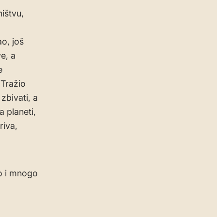
ištvu,
o, još
e, a
e
 Tražio
zbivati, a
 planeti,
riva,
no i mnogo
a