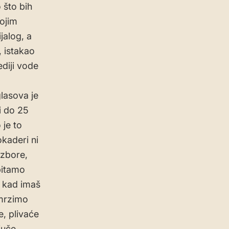
 što bih
ojim
jalog, a
, istakao
ediji vode
glasova je
 i do 25
 je to
kaderi ni
izbore,
pitamo
e kad imaš
‘mrzimo
, plivaće
juče