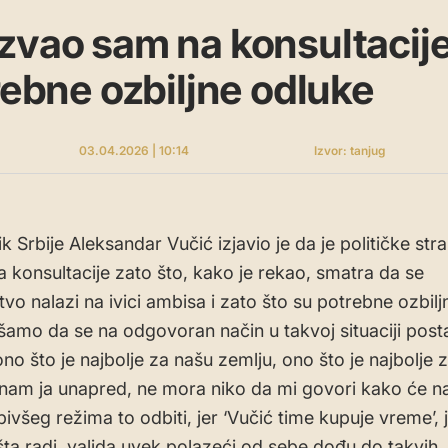
zvao sam na konsultacije
trebne ozbiljne odluke
03.04.2026 | 10:14
Izvor: tanjug
 Srbije Aleksandar Vučić izjavio je da je političke str
 konsultacije zato što, kako je rekao, smatra da se
vo nalazi na ivici ambisa i zato što su potrebne ozbilj
amo da se na odgovoran način u takvoj situaciji post
no što je najbolje za našu zemlju, ono što je najbolje 
znam ja unapred, ne mora niko da mi govori kako će n
ivšeg režima to odbiti, jer ‘Vučić time kupuje vreme’, 
ta radi, valjda uvek polazeći od sebe dođu do takvih