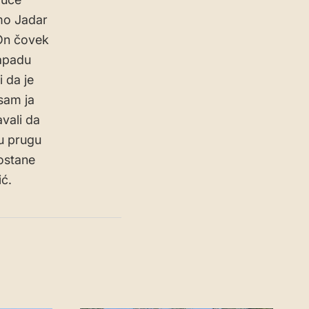
mo Jadar
“On čovek
zapadu
i da je
sam ja
vali da
u prugu
postane
ić.