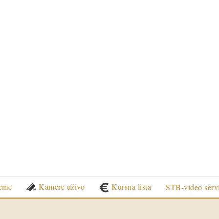
eme
Kamere uživo
Kursna lista
STB-video serv