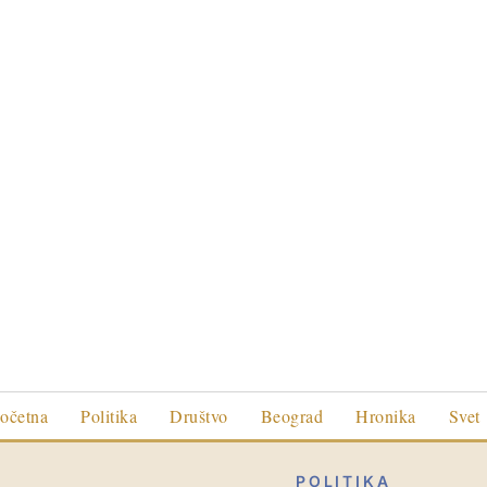
očetna
Politika
Društvo
Beograd
Hronika
Svet
POLITIKA