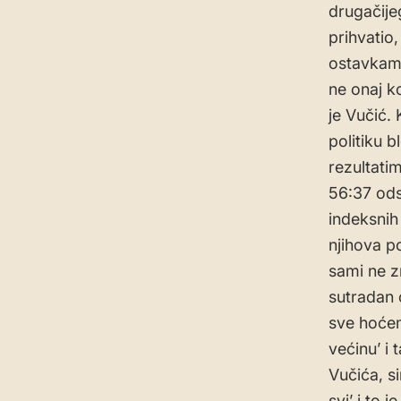
drugačije
prihvatio
ostavkama
ne onaj k
je Vučić. 
politiku b
rezultati
56:37 odst
indeksnih
njihova p
sami ne z
sutradan 
sve hoćem
većinu’ i 
Vučića, s
svi’ i to 