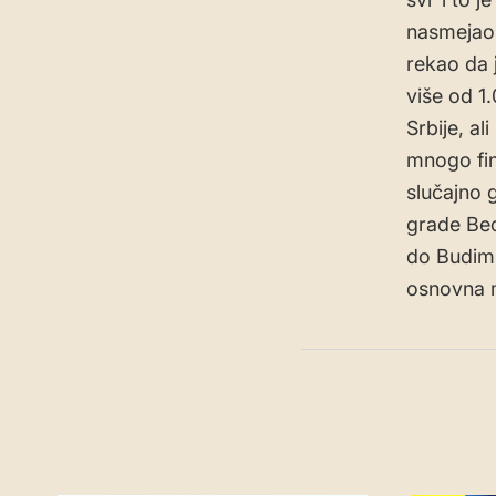
nasmejao 
rekao da 
više od 1
Srbije, a
mnogo fin
slučajno 
grade Beo
do Budimpe
osnovna m