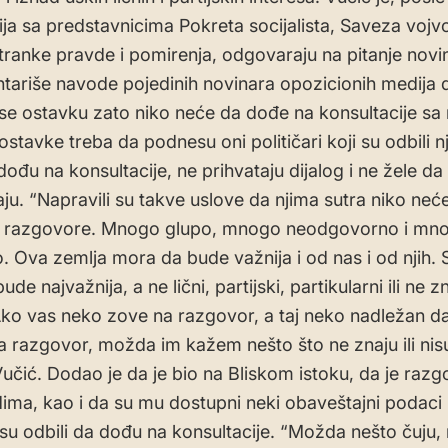
ija sa predstavnicima Pokreta socijalista, Saveza voj
tranke pravde i pomirenja, odgovaraju na pitanje novi
ariše navode pojedinih novinara opozicionih medija 
e ostavku zato niko neće da dođe na konsultacije sa 
ostavke treba da podnesu oni političari koji su odbili 
ođu na konsultacije, ne prihvataju dijalog i ne žele da
ju. “Napravili su takve uslove da njima sutra niko neć
a razgovore. Mnogo glupo, mnogo neodgovorno i mn
o. Ova zemlja mora da bude važnija i od nas i od njih. S
de najvažnija, a ne lični, partijski, partikularni ili ne 
 Ako vas neko zove na razgovor, a taj neko nadležan d
 razgovor, možda im kažem nešto što ne znaju ili nisu 
Vučić. Dodao je da je bio na Bliskom istoku, da je raz
dima, kao i da su mu dostupni neki obaveštajni podaci k
 su odbili da dođu na konsultacije. “Možda nešto čuju,