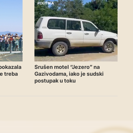
POLITIKA
 pokazala
Srušen motel “Jezero” na
ne treba
Gazivodama, iako je sudski
postupak u toku