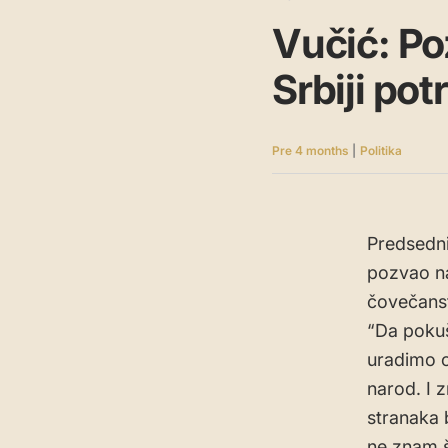
Vučić: Po
Srbiji po
Pre 4 months
|
Politika
Predsednik
pozvao na
čovečanst
“Da pokuš
uradimo o
narod. I 
stranaka b
ne znam š