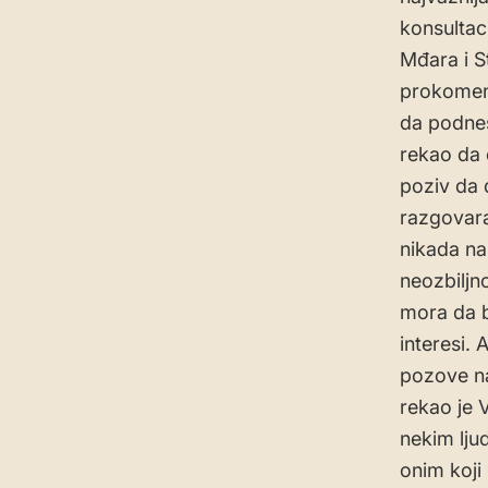
konsultac
Mđara i S
prokoment
da podnes
rekao da 
poziv da d
razgovara
nikada n
neozbiljn
mora da bu
interesi.
pozove na
rekao je 
nekim lju
onim koji