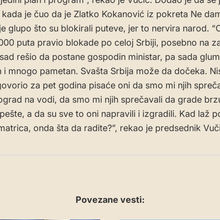
kada je čuo da je Zlatko Kokanović iz pokreta Ne da
je glupo što su blokirali puteve, jer to nervira narod. 
.000 puta pravio blokade po celoj Srbiji, posebno na 
li sad rešio da postane gospodin ministar, pa sada glum
 i mnogo pametan. Svašta Srbija može da dočeka. Ni
govorio za pet godina pisaće oni da smo mi njih spreča
grad na vodi, da smo mi njih sprečavali da grade brz
šte, a da su sve to oni napravili i izgradili. Kad laž 
atrica, onda šta da radite?”, rekao je predsednik Vuč
Povezane vesti: