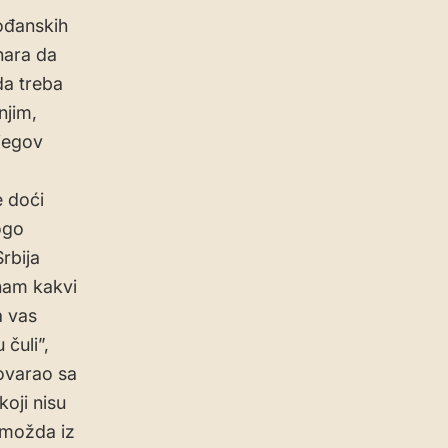
vođanskih
nara da
da treba
njim,
njegov
e doći
ogo
rbija
znam kakvi
a vas
čuli”,
govarao sa
oji nisu
 možda iz