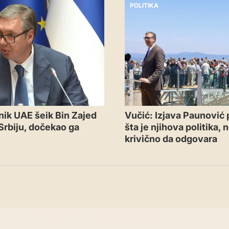
POLITIKA
ik UAE šeik Bin Zajed
Vučić: Izjava Paunović
Srbiju, dočekao ga
šta je njihova politika, 
krivično da odgovara