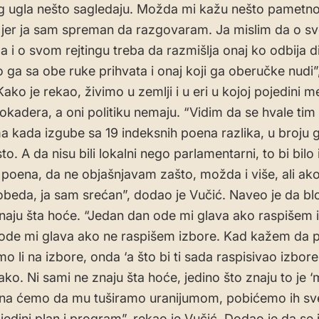
g ugla nešto sagledaju. Možda mi kažu nešto pametno
, jer ja sam spreman da razgovaram. Ja mislim da o sv
 i o svom rejtingu treba da razmišlja onaj ko odbija di
o ga sa obe ruke prihvata i onaj koji ga oberučke nudi”
Kako je rekao, živimo u zemlji i u eri u kojoj pojedini m
lokadera, a oni politiku nemaju. “Vidim da se hvale tim
ma kada izgube sa 19 indeksnih poena razlika, u broju 
o. A da nisu bili lokalni nego parlamentarni, to bi bilo
 poena, da ne objašnjavam zašto, možda i više, ali ako
obeda, ja sam srećan”, dodao je Vučić. Naveo je da blo
naju šta hoće. “Jedan dan ode mi glava ako raspišem 
ode mi glava ako ne raspišem izbore. Kad kažem da 
o li na izbore, onda ‘a što bi ti sada raspisivao izbor
tako. Ni sami ne znaju šta hoće, jedino što znaju to je 
ina ćemo da mu tuširamo uranijumom, pobićemo ih sve
je jedini plan i program”, rekao je Vučić. Dodao je da se 