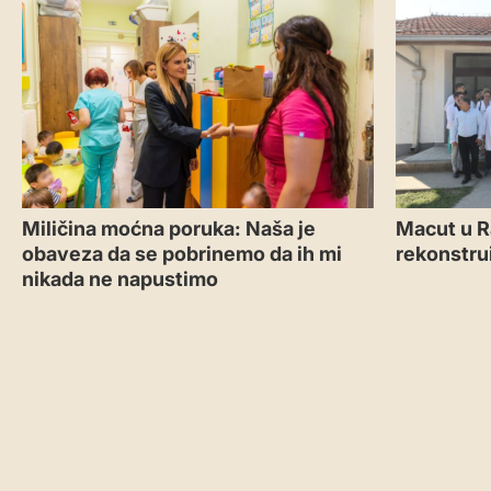
Miličina moćna poruka: Naša je
Macut u R
obaveza da se pobrinemo da ih mi
rekonstru
nikada ne napustimo