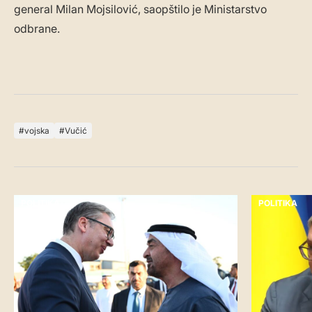
general Milan Mojsilović, saopštilo je Ministarstvo
odbrane.
vojska
Vučić
POLITIKA
POLITIKA