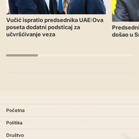
Vučić ispratio predsednika UAE:Ova
poseta dodatni podsticaj za
Predsedni
učvršćivanje veza
došao u S
Početna
Politika
Društvo