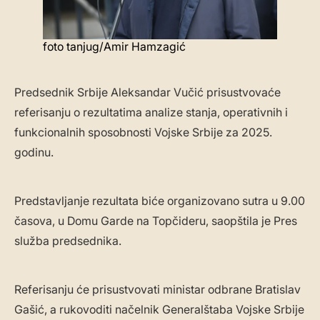
foto tanjug/Amir Hamzagić
Predsednik Srbije Aleksandar Vučić prisustvovaće
referisanju o rezultatima analize stanja, operativnih i
funkcionalnih sposobnosti Vojske Srbije za 2025.
godinu.
Predstavljanje rezultata biće organizovano sutra u 9.00
časova, u Domu Garde na Topčideru, saopštila je Pres
služba predsednika.
Referisanju će prisustvovati ministar odbrane Bratislav
Gašić, a rukovoditi načelnik Generalštaba Vojske Srbije