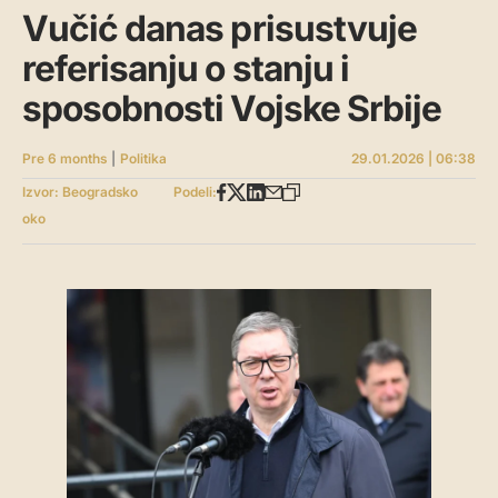
Vučić danas prisustvuje
referisanju o stanju i
sposobnosti Vojske Srbije
Pre 6 months
|
Politika
29.01.2026 | 06:38
Izvor: Beogradsko
Podeli:
oko