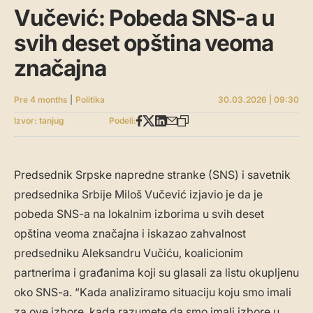
Vučević: Pobeda SNS-a u
svih deset opština veoma
značajna
Pre 4 months
|
Politika
30.03.2026 | 09:30
Izvor: tanjug
Podeli:
Predsednik Srpske napredne stranke (SNS) i savetnik
predsednika Srbije Miloš Vučević izjavio je da je
pobeda SNS-a na lokalnim izborima u svih deset
opština veoma značajna i iskazao zahvalnost
predsedniku Aleksandru Vučiću, koalicionim
partnerima i građanima koji su glasali za listu okupljenu
oko SNS-a. “Kada analiziramo situaciju koju smo imali
za ove izbore, kada razumete da smo imali izbore u