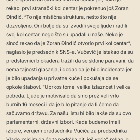
rekao, prvi stranački kol centar je pokrenuo još Zoran
Đinđić. “To nije mistična struktura, nešto što nije
dozvoljeno. Oni bolje da su izvodili svoje ljude i radili
svoj kol centar, nego što su upadali u naše. Neko je
sinoć rekao da je Zoran Đinđić otvorio prvi kol centar”,
naglasio je predsednik SNS-a. Vučević je istakao da su
predstavnici blokadera tražili da se sklone paravani, da
nema tajnosti glasanja, i dodao da je bilo incidenata jer
je bilo upadanja u privatne kuće i pokušaja da se
opkole štabovi. “Uprkos tome, velika izlaznost i velika
pobeda. Ljude je motivisalo da smo preživeli vrlo
burnih 16 meseci i da je bilo pitanje da li ćemo da
sačuvamo državu. Za našu listu bi bilo lakše da su ovo
parlamentarni, državni izbori. Kada budemo imali
izbore, verujem predsednika Vučića za predsednika
Vlade, mislim da će ta podrška biti još veća”, rekao je