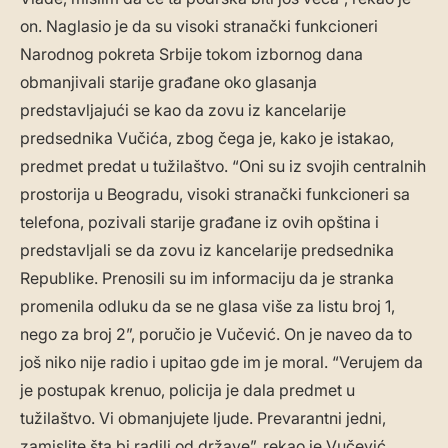
on. Naglasio je da su visoki stranački funkcioneri
Narodnog pokreta Srbije tokom izbornog dana
obmanjivali starije građane oko glasanja
predstavljajući se kao da zovu iz kancelarije
predsednika Vučića, zbog čega je, kako je istakao,
predmet predat u tužilaštvo. “Oni su iz svojih centralnih
prostorija u Beogradu, visoki stranački funkcioneri sa
telefona, pozivali starije građane iz ovih opština i
predstavljali se da zovu iz kancelarije predsednika
Republike. Prenosili su im informaciju da je stranka
promenila odluku da se ne glasa više za listu broj 1,
nego za broj 2”, poručio je Vučević. On je naveo da to
još niko nije radio i upitao gde im je moral. “Verujem da
je postupak krenuo, policija je dala predmet u
tužilaštvo. Vi obmanjujete ljude. Prevarantni jedni,
zamislite šta bi radili od države”, rekao je Vučević.