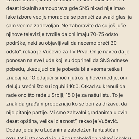
deset lokalnih samouprava gde SNS nikad nije imao
lake izbore već je morao da se pomuči za svaki glas, ja
sam veoma zadovoljan. Ne zaboravite da su još juče
njihove televizije tvrdile da oni imaju 70-75 odsto
podrške, neki su objavljivali da nećemo preći 30
odsto”, rekao je Vučević za TV Prva. On je naveo da je
ponosan na sve ljude koji su doprineli da SNS odnese
pobedu, ukazujući da je pobeda bila veoma teška i
značajna. “Gledajući sinoć i jutros njihove medije, oni
deluju srećni što su izgubili 10:0. Otkad su krenuli da
rade ono što rade u Srbiji, 15:0 je za našu listu. To je
znak da građani prepoznaju ko se bori za državu, da
nije pitanje partije. Mi smo zahvalni građanima u ovih
deset opština, velika izlaznost”, rekao je Vučević.
Dodao je da je u Lučanima zabeležen fantastičan
rezultat i istakao da je u Boru zabeležen najveći skok u