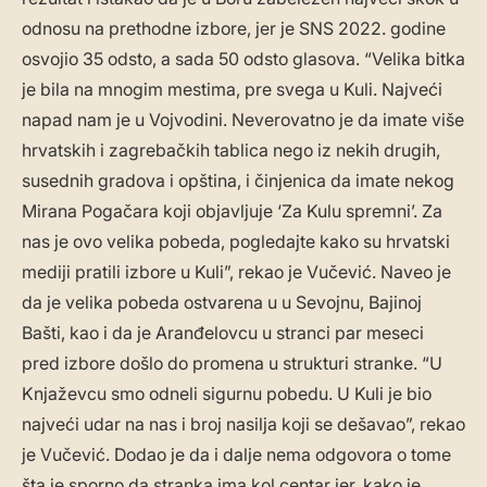
odnosu na prethodne izbore, jer je SNS 2022. godine
osvojio 35 odsto, a sada 50 odsto glasova. “Velika bitka
je bila na mnogim mestima, pre svega u Kuli. Najveći
napad nam je u Vojvodini. Neverovatno je da imate više
hrvatskih i zagrebačkih tablica nego iz nekih drugih,
susednih gradova i opština, i činjenica da imate nekog
Mirana Pogačara koji objavljuje ‘Za Kulu spremni’. Za
nas je ovo velika pobeda, pogledajte kako su hrvatski
mediji pratili izbore u Kuli”, rekao je Vučević. Naveo je
da je velika pobeda ostvarena u u Sevojnu, Bajinoj
Bašti, kao i da je Aranđelovcu u stranci par meseci
pred izbore došlo do promena u strukturi stranke. “U
Knjaževcu smo odneli sigurnu pobedu. U Kuli je bio
najveći udar na nas i broj nasilja koji se dešavao”, rekao
je Vučević. Dodao je da i dalje nema odgovora o tome
šta je sporno da stranka ima kol centar jer, kako je