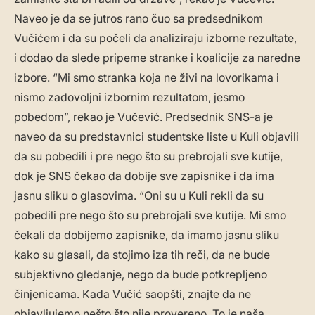
Naveo je da se jutros rano čuo sa predsednikom
Vučićem i da su počeli da analiziraju izborne rezultate,
i dodao da slede pripeme stranke i koalicije za naredne
izbore. “Mi smo stranka koja ne živi na lovorikama i
nismo zadovoljni izbornim rezultatom, jesmo
pobedom”, rekao je Vučević. Predsednik SNS-a je
naveo da su predstavnici studentske liste u Kuli objavili
da su pobedili i pre nego što su prebrojali sve kutije,
dok je SNS čekao da dobije sve zapisnike i da ima
jasnu sliku o glasovima. “Oni su u Kuli rekli da su
pobedili pre nego što su prebrojali sve kutije. Mi smo
čekali da dobijemo zapisnike, da imamo jasnu sliku
kako su glasali, da stojimo iza tih reči, da ne bude
subjektivno gledanje, nego da bude potkrepljeno
činjenicama. Kada Vučić saopšti, znajte da ne
objavljujemo nešto što nije provereno. To je naša