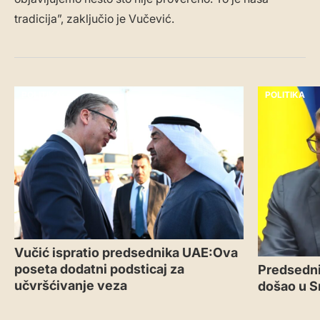
tradicija”, zaključio je Vučević.
POLITIKA
POLITIKA
Vučić ispratio predsednika UAE:Ova
poseta dodatni podsticaj za
Predsedni
učvršćivanje veza
došao u S