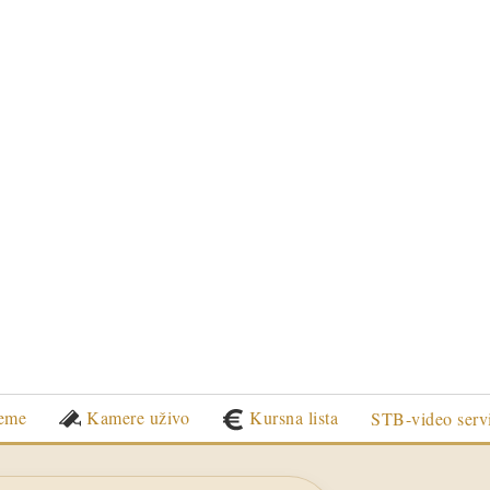
eme
Kamere uživo
Kursna lista
STB-video serv