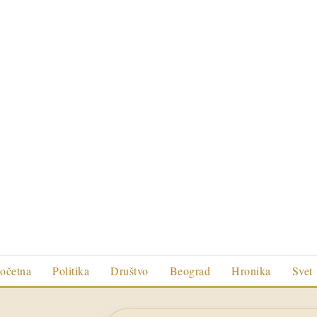
očetna
Politika
Društvo
Beograd
Hronika
Svet