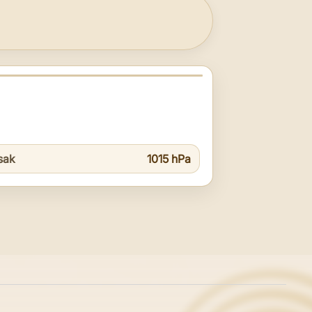
isak
1015 hPa