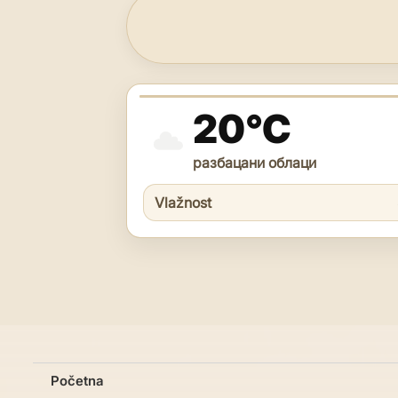
20°C
разбацани облаци
Vlažnost
Početna