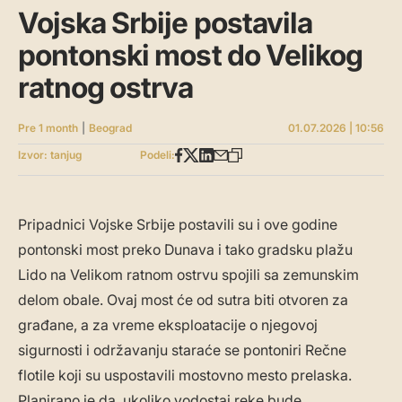
Vojska Srbije postavila
pontonski most do Velikog
ratnog ostrva
Pre 1 month
|
Beograd
01.07.2026 | 10:56
Izvor: tanjug
Podeli:
Pripadnici Vojske Srbije postavili su i ove godine
pontonski most preko Dunava i tako gradsku plažu
Lido na Velikom ratnom ostrvu spojili sa zemunskim
delom obale. Ovaj most će od sutra biti otvoren za
građane, a za vreme eksploatacije o njegovoj
sigurnosti i održavanju staraće se pontoniri Rečne
flotile koji su uspostavili mostovno mesto prelaska.
Planirano je da, ukoliko vodostaj reke bude