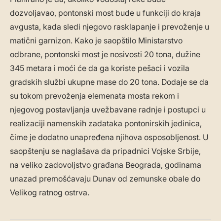
dozvoljavao, pontonski most bude u funkciji do kraja
avgusta, kada sledi njegovo rasklapanje i prevoženje u
matični garnizon. Kako je saopštilo Ministarstvo
odbrane, pontonski most je nosivosti 20 tona, dužine
345 metara i moći će da ga koriste pešaci i vozila
gradskih službi ukupne mase do 20 tona. Dodaje se da
su tokom prevoženja elemenata mosta rekom i
njegovog postavljanja uvežbavane radnje i postupci u
realizaciji namenskih zadataka pontonirskih jedinica,
čime je dodatno unapređena njihova osposobljenost. U
saopštenju se naglašava da pripadnici Vojske Srbije,
na veliko zadovoljstvo građana Beograda, godinama
unazad premošćavaju Dunav od zemunske obale do
Velikog ratnog ostrva.