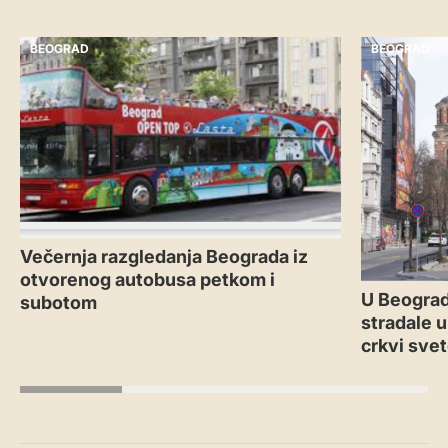
BEOGRAD
BEOGRAD
Večernja razgledanja Beograda iz
otvorenog autobusa petkom i
U Beograd
subotom
stradale u
crkvi sve