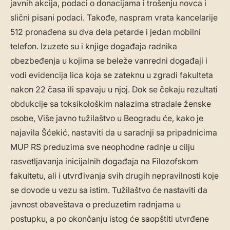
javnih akcija, podaci o donacijama i trošenju novca i
slični pisani podaci. Takođe, naspram vrata kancelarije
512 pronađena su dva dela petarde i jedan mobilni
telefon. Izuzete su i knjige događaja radnika
obezbeđenja u kojima se beleže vanredni događaji i
vodi evidencija lica koja se zateknu u zgradi fakulteta
nakon 22 časa ili spavaju u njoj. Dok se čekaju rezultati
obdukcije sa toksikološkim nalazima stradale ženske
osobe, Više javno tužilaštvo u Beogradu će, kako je
najavila Šćekić, nastaviti da u saradnji sa pripadnicima
MUP RS preduzima sve neophodne radnje u cilju
rasvetljavanja inicijalnih događaja na Filozofskom
fakultetu, ali i utvrđivanja svih drugih nepravilnosti koje
se dovode u vezu sa istim. Tužilaštvo će nastaviti da
javnost obaveštava o preduzetim radnjama u
postupku, a po okončanju istog će saopštiti utvrđene