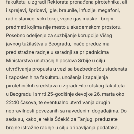
fakultetu, u zgradi Rektorata pronađena pirotehnika, ali
i sprejevi, špricevi, igle, braunile, infuzije, megafoni,
radio stanice, voki tokiji, vojne gas maske i brojni
predmeti kojima nije mesto u akademskom prostoru.
Posebno odeljenje za suzbijanje korupcije Višeg
javnog tužilaštva u Beogradu, inače preduzima
predistražne radnje u saradnji sa pripadnicima
Ministarstva unutrašnjih poslova Srbije u cilju
utvrđivanja propusta u vezi sa bezbednošću studenata
i zaposlenih na fakultetu, unošenja i zapaljenja
pirotehničkih sredstava u zgradi Filozofskog fakulteta
u Beogradu i smrti 25-godišnje devojke 26. marta oko
22:40 časova, te eventualno utvrđivanja drugih
nepravilnosti povezanih sa navedenim događajima. Do
sada su, kako je rekla Šćekić za Tanjug, preduzete
brojne istražne radnje u cilju pribavljanja podataka,