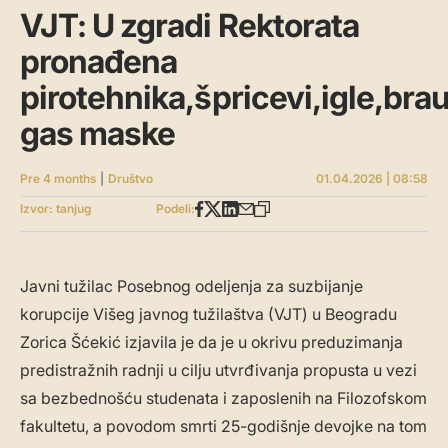
VJT: U zgradi Rektorata
pronađena
pirotehnika,špricevi,igle,bra
gas maske
Pre 4 months
|
Društvo
01.04.2026 | 08:58
Izvor: tanjug
Podeli:
Javni tužilac Posebnog odeljenja za suzbijanje
korupcije Višeg javnog tužilaštva (VJT) u Beogradu
Zorica Šćekić izjavila je da je u okrivu preduzimanja
predistražnih radnji u cilju utvrđivanja propusta u vezi
sa bezbednošću studenata i zaposlenih na Filozofskom
fakultetu, a povodom smrti 25-godišnje devojke na tom