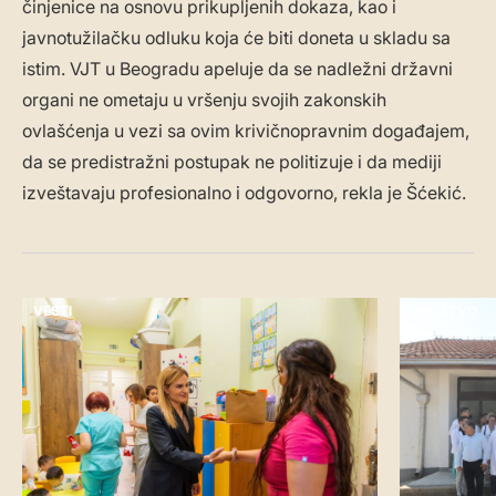
činjenice na osnovu prikupljenih dokaza, kao i
javnotužilačku odluku koja će biti doneta u skladu sa
istim. VJT u Beogradu apeluje da se nadležni državni
organi ne ometaju u vršenju svojih zakonskih
ovlašćenja u vezi sa ovim krivičnopravnim događajem,
da se predistražni postupak ne politizuje i da mediji
izveštavaju profesionalno i odgovorno, rekla je Šćekić.
VESTI
DRUŠTVO