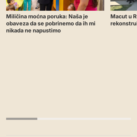
Miličina moćna poruka: Naša je
Macut u R
obaveza da se pobrinemo da ih mi
rekonstru
nikada ne napustimo