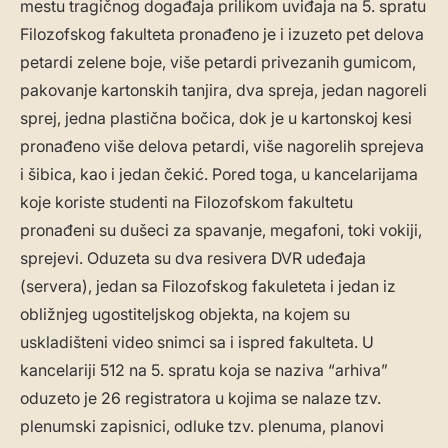
mestu tragičnog događaja prilikom uviđaja na 5. spratu
Filozofskog fakulteta pronađeno je i izuzeto pet delova
petardi zelene boje, više petardi privezanih gumicom,
pakovanje kartonskih tanjira, dva spreja, jedan nagoreli
sprej, jedna plastična bočica, dok je u kartonskoj kesi
pronađeno više delova petardi, više nagorelih sprejeva
i šibica, kao i jedan čekić. Pored toga, u kancelarijama
koje koriste studenti na Filozofskom fakultetu
pronađeni su dušeci za spavanje, megafoni, toki vokiji,
sprejevi. Oduzeta su dva resivera DVR udeđaja
(servera), jedan sa Filozofskog fakuleteta i jedan iz
obližnjeg ugostiteljskog objekta, na kojem su
uskladišteni video snimci sa i ispred fakulteta. U
kancelariji 512 na 5. spratu koja se naziva “arhiva”
oduzeto je 26 registratora u kojima se nalaze tzv.
plenumski zapisnici, odluke tzv. plenuma, planovi