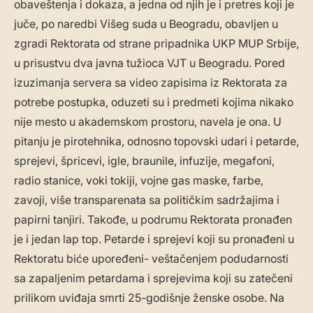
obaveštenja i dokaza, a jedna od njih je i pretres koji je
juče, po naredbi Višeg suda u Beogradu, obavljen u
zgradi Rektorata od strane pripadnika UKP MUP Srbije,
u prisustvu dva javna tužioca VJT u Beogradu. Pored
izuzimanja servera sa video zapisima iz Rektorata za
potrebe postupka, oduzeti su i predmeti kojima nikako
nije mesto u akademskom prostoru, navela je ona. U
pitanju je pirotehnika, odnosno topovski udari i petarde,
sprejevi, špricevi, igle, braunile, infuzije, megafoni,
radio stanice, voki tokiji, vojne gas maske, farbe,
zavoji, više transparenata sa političkim sadržajima i
papirni tanjiri. Takođe, u podrumu Rektorata pronađen
je i jedan lap top. Petarde i sprejevi koji su pronađeni u
Rektoratu biće upoređeni- veštačenjem podudarnosti
sa zapaljenim petardama i sprejevima koji su zatečeni
prilikom uviđaja smrti 25-godišnje ženske osobe. Na