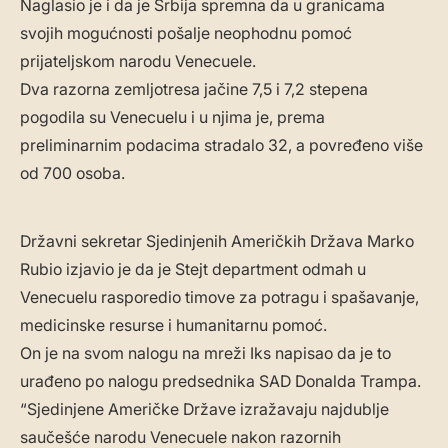
Naglasio je i da je Srbija spremna da u granicama
svojih mogućnosti pošalje neophodnu pomoć
prijateljskom narodu Venecuele.
Dva razorna zemljotresa jačine 7,5 i 7,2 stepena
pogodila su Venecuelu i u njima je, prema
preliminarnim podacima stradalo 32, a povređeno više
od 700 osoba.
Državni sekretar Sjedinjenih Američkih Država Marko
Rubio izjavio je da je Stejt department odmah u
Venecuelu rasporedio timove za potragu i spašavanje,
medicinske resurse i humanitarnu pomoć.
On je na svom nalogu na mreži Iks napisao da je to
urađeno po nalogu predsednika SAD Donalda Trampa.
“Sjedinjene Američke Države izražavaju najdublje
saučešće narodu Venecuele nakon razornih