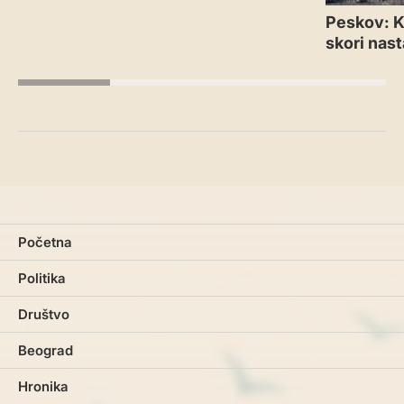
Peskov: Kr
skori nas
Početna
Politika
Društvo
Beograd
Hronika