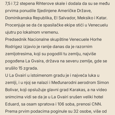
7,5 i 7,2 stepena Rihterove skale i dodala da su se među
prvima ponudile Sjedinjene Američke Države,
Dominikanska Republika, El Salvador, Meksiko i Katar.
Procenjuje se da će spasilačke ekipe stići u Venecuelu
ujutru po lokalnom vremenu.
Predsednik Nacionalne skupštine Venecuele Horhe
Rodrigez izjavio je ranije danas da je razornim
zemljotresima, koji su pogodili tu zemlju, najviše
pogođena La Gvaira, država na severu zemlje, gde se
srušilo 15 zgrada.
U La Gvairi u istoimenom gradu je i najveća luka u
zemlji, i u njoj se nalazi i Međunarodni aerodrom Simon
Bolivar, koji opslužuje glavni grad Karakas, a na video
snimcima vidi se da je u La Gvairi srušen veliki hotel
Eduard, sa osam spratova i 106 soba, prenosi CNN.
Prema prvim podacima poginule su 32 osobe, više od