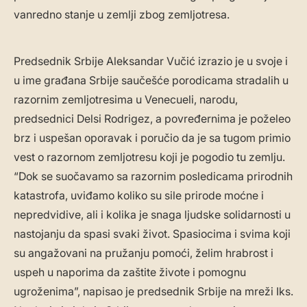
vanredno stanje u zemlji zbog zemljotresa.
Predsednik Srbije Aleksandar Vučić izrazio je u svoje i
u ime građana Srbije saučešće porodicama stradalih u
razornim zemljotresima u Venecueli, narodu,
predsednici Delsi Rodrigez, a povređernima je poželeo
brz i uspešan oporavak i poručio da je sa tugom primio
vest o razornom zemljotresu koji je pogodio tu zemlju.
“Dok se suočavamo sa razornim posledicama prirodnih
katastrofa, uviđamo koliko su sile prirode moćne i
nepredvidive, ali i kolika je snaga ljudske solidarnosti u
nastojanju da spasi svaki život. Spasiocima i svima koji
su angažovani na pružanju pomoći, želim hrabrost i
uspeh u naporima da zaštite živote i pomognu
ugroženima”, napisao je predsednik Srbije na mreži Iks.