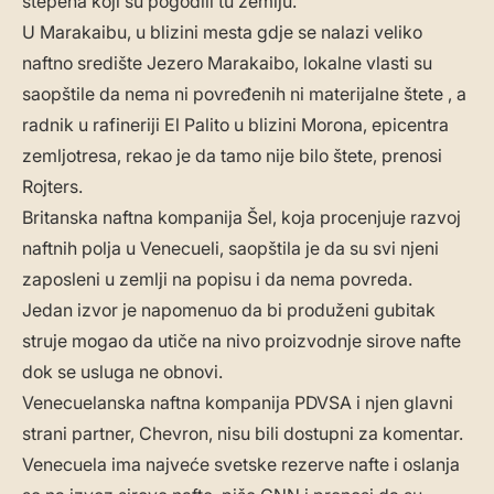
stepena koji su pogodili tu zemlju.
U Marakaibu, u blizini mesta gdje se nalazi veliko
naftno središte Jezero Marakaibo, lokalne vlasti su
saopštile da nema ni povređenih ni materijalne štete , a
radnik u rafineriji El Palito u blizini Morona, epicentra
zemljotresa, rekao je da tamo nije bilo štete, prenosi
Rojters.
Britanska naftna kompanija Šel, koja procenjuje razvoj
naftnih polja u Venecueli, saopštila je da su svi njeni
zaposleni u zemlji na popisu i da nema povreda.
Jedan izvor je napomenuo da bi produženi gubitak
struje mogao da utiče na nivo proizvodnje sirove nafte
dok se usluga ne obnovi.
Venecuelanska naftna kompanija PDVSA i njen glavni
strani partner, Chevron, nisu bili dostupni za komentar.
Venecuela ima najveće svetske rezerve nafte i oslanja