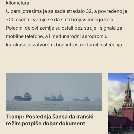
kilometara.
U zemljotresima je za sada stradalo 32, a povređeno je
700 osoba i veruje se da su ti brojevi mnogo veći.
Pojedini delovi zemlje su ostali bez struje i signala za
mobilne telefone, a i međunarodni aerodrom u
karakasu je zatvoren zbog infrastrukturnih oštećenja.
Tramp: Poslednja šansa da iranski
režim potpiše dobar dokument