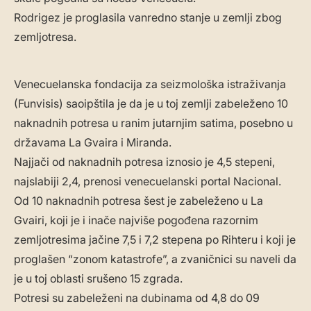
Rodrigez je proglasila vanredno stanje u zemlji zbog
zemljotresa.
Venecuelanska fondacija za seizmološka istraživanja
(Funvisis) saoipštila je da je u toj zemlji zabeleženo 10
naknadnih potresa u ranim jutarnjim satima, posebno u
državama La Gvaira i Miranda.
Najjači od naknadnih potresa iznosio je 4,5 stepeni,
najslabiji 2,4, prenosi venecuelanski portal Nacional.
Od 10 naknadnih potresa šest je zabeleženo u La
Gvairi, koji je i inače najviše pogođena razornim
zemljotresima jačine 7,5 i 7,2 stepena po Rihteru i koji je
proglašen “zonom katastrofe”, a zvaničnici su naveli da
je u toj oblasti srušeno 15 zgrada.
Potresi su zabeleženi na dubinama od 4,8 do 09