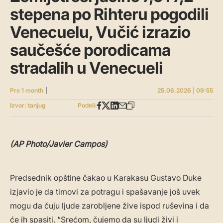
stepena po Rihteru pogodili
Venecuelu, Vučić izrazio
saučešće porodicama
stradalih u Venecueli
Pre 1 month
|
25.06.2026 | 09:55
Izvor: tanjug
Podeli:
(AP Photo/Javier Campos)
Predsednik opštine čakao u Karakasu Gustavo Duke
izjavio je da timovi za potragu i spašavanje još uvek
mogu da čuju ljude zarobljene žive ispod ruševina i da
će ih spasiti. “Srećom, čujemo da su ljudi živi i