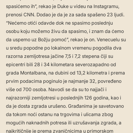
spasićemo ih”, rekao je Duke u videu na Instagramu,
prenosi CNN. Dodao je da je za sada spašeno 23 ljudi.
“Nećemo otići odavde dok ne spasimo poslednju
osobu koju možemo živu da spasimo, i znam da ćemo
da uspemo uz Božju pomoć”, rekao je on. Venecuelu su
u sredu popodne po lokalnom vremenu pogodila dva
razorna zemljotresa jačine 7,5 i 7,2 stepena čiji su
epicentri bili 28 i 34 kilometara severozapadno od
grada Montalbana, na dubini od 13,2 kilometra i prema
prvim podacima poginulo je najmanje 32, povređeno
više od 700 osoba. Navodi se da su to najjači i
najrazorniji zemljotresi u poslednjih 126 godina, kao i
da je dosta zgrada urušeno. Građanima je savetovano
da tokom noći ostanu na trgovima i ulicama zbog
mogućih naknadnih potresa ili uzrušavanja zgrada, a
najkritičnije je prema zvaničnicima u primorskom