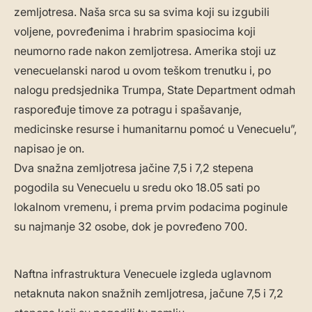
zemljotresa. Naša srca su sa svima koji su izgubili
voljene, povređenima i hrabrim spasiocima koji
neumorno rade nakon zemljotresa. Amerika stoji uz
venecuelanski narod u ovom teškom trenutku i, po
nalogu predsjednika Trumpa, State Department odmah
raspoređuje timove za potragu i spašavanje,
medicinske resurse i humanitarnu pomoć u Venecuelu”,
napisao je on.
Dva snažna zemljotresa jačine 7,5 i 7,2 stepena
pogodila su Venecuelu u sredu oko 18.05 sati po
lokalnom vremenu, i prema prvim podacima poginule
su najmanje 32 osobe, dok je povređeno 700.
Naftna infrastruktura Venecuele izgleda uglavnom
netaknuta nakon snažnih zemljotresa, jačune 7,5 i 7,2