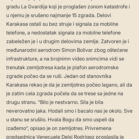
gradu La Gvardija koji je proglašen zonom katastrofe i
u njemu je srušeno najmanje 15 zgrada. Delovi
Karakasa ostali su bez struje i signala za mobilne
telefone, a nedostatak signala za mobilne telefone
zabeležen je i u drugim delovima zemlje. Zatvoren je i
međunarodni aerodrom Simon Bolivar zbog oštećene
infrastrukture, a na brojnimn video snimcima vidi se
trenutak zemljotresa kada je plafon aerodromske
zgrade počeo da se ruši. Jedan od stanovnika
Karakasa rekao je da je zemljotres počeo lagano, ali da
je zatim cela zgrada počela da se trese sa jedne na
drugu stranu. “Bilo je nestvarno. Sila je bila
neverovatno jaka. Hodali smo i bacalo nas je okolo. Sve
u stanu se srušilo. Hvala Bogu da smo uspeli da
izađemo”, opisao je on zemljotres. Privremena
predsednica Venecuele Delsi Rodrigez proglasila je