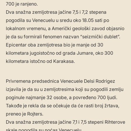
700 je ranjeno.
Dva snažna zemljotresa jačine 7,5 i 7,2 stepena
pogodila su Venecuelu u sredu oko 18.05 sati po
lokalnom vremenu, a Američki geološki zavod objasnio
je da su formirali fenomen nazvan “seizmički dublet”.
Epicentar oba zemljotresa bio je manje od 30
kilometara jugoistočno od grada Jumare, oko 300
kilometara istočno od Karakasa.
Privremena predsednica Venecuele Delsi Rodrigez
izjavila je da su u zemljotresima koji su pogodili zemlju
poginule najmanje 32 osobe, a povređeno 700 ljudi.
Takođe je rekla da se očekuje da će rasti broj žrtava,
preneo je Rojters.
Dva snažna zemljotresa jačine 7,1 i 7,5 stepeni Rihterove
skale pogodila su noćas Venecuelu.