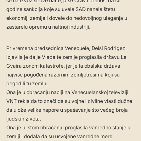
se na izvoz sirove nafte, piše CNN i prenosi da su
godine sankcija koje su uvele SAD nanele štetu
ekonomiji zemlje i dovele do nedovoljnog ulaganja u
zastarelu opremu u naftnoj industriji.
Privremena predsednica Venecuele, Delsi Rodrigez
izjavila je da je Vlada te zemlje proglasila državu La
Gvaira zonom katastrofe, jer je ta obalska država
najviše pogođena razornim zemljotresima koji su
pogodili tu zemlju.
Ona je u obraćanju naciji na Venecuelanskoj televiziji
VNT rekla da to znači da su vojne i civilne vlasti dužne
da ulože velike napore u spašavanje što većeg broja
ljudskih života.
Ona je u istom obraćanju proglasila vanredno stanje u
zemlji i dodala da su usvojene vanredne mere