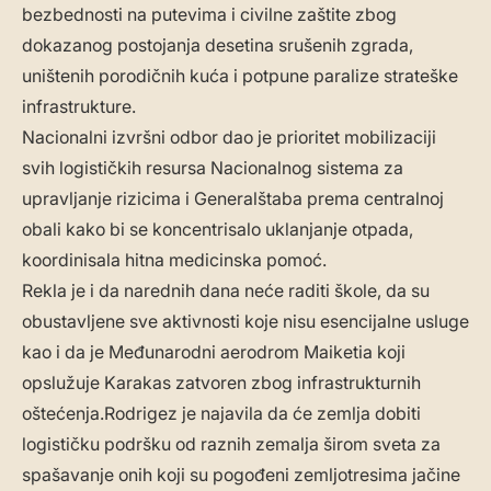
bezbednosti na putevima i civilne zaštite zbog
dokazanog postojanja desetina srušenih zgrada,
uništenih porodičnih kuća i potpune paralize strateške
infrastrukture.
Nacionalni izvršni odbor dao je prioritet mobilizaciji
svih logističkih resursa Nacionalnog sistema za
upravljanje rizicima i Generalštaba prema centralnoj
obali kako bi se koncentrisalo uklanjanje otpada,
koordinisala hitna medicinska pomoć.
Rekla je i da narednih dana neće raditi škole, da su
obustavljene sve aktivnosti koje nisu esencijalne usluge
kao i da je Međunarodni aerodrom Maiketia koji
opslužuje Karakas zatvoren zbog infrastrukturnih
oštećenja.Rodrigez je najavila da će zemlja dobiti
logističku podršku od raznih zemalja širom sveta za
spašavanje onih koji su pogođeni zemljotresima jačine