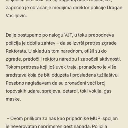
započeo je obraćanje medijima direktor policije Dragan
Vasiljević.
Dalje postupamo po nalogu VJT, u toku prepodneva
policija je dobila zahtev – da se izvrši pretres zgrade
Rektorata. U skladu s tom narednom, otišli su do
zgrade, predočili rektoru naredbu i započeli aktivnosti.
Tokom pretresa koji još uvek traje, pronađeno je više
sredstava koja će biti oduzeta i prosleđena tužilaštvu.
Posebno naglašavam da su pronađeni veći broj
topovskih udara, sprejeva, petardi, toki vokija, gas
maske.
– Ovom prilikom za nas kao pripadnike MUP ispoljen
je neverovatan neprimeren gest napada. Policija