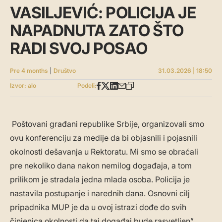
VASILJEVIĆ: POLICIJA JE
NAPADNUTA ZATO ŠTO
RADI SVOJ POSAO
Pre 4 months
|
Društvo
31.03.2026 | 18:50
Izvor: alo
Podeli:
Poštovani građani republike Srbije, organizovali smo
ovu konferenciju za medije da bi objasnili i pojasnili
okolnosti dešavanja u Rektoratu. Mi smo se obraćali
pre nekoliko dana nakon nemilog događaja, a tom
prilikom je stradala jedna mlada osoba. Policija je
nastavila postupanje i narednih dana. Osnovni cilj
pripadnika MUP je da u ovoj istrazi dođe do svih
činjenica okolnosti da taj događaj bude rasvetljen”,