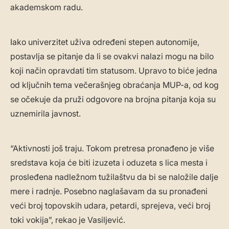
akademskom radu.
Iako univerzitet uživa određeni stepen autonomije,
postavlja se pitanje da li se ovakvi nalazi mogu na bilo
koji način opravdati tim statusom. Upravo to biće jedna
od ključnih tema večerašnjeg obraćanja MUP-a, od kog
se očekuje da pruži odgovore na brojna pitanja koja su
uznemirila javnost.
“Aktivnosti još traju. Tokom pretresa pronađeno je više
sredstava koja će biti izuzeta i oduzeta s lica mesta i
prosleđena nadležnom tužilaštvu da bi se naložile dalje
mere i radnje. Posebno naglašavam da su pronađeni
veći broj topovskih udara, petardi, sprejeva, veći broj
toki vokija”, rekao je Vasiljević.