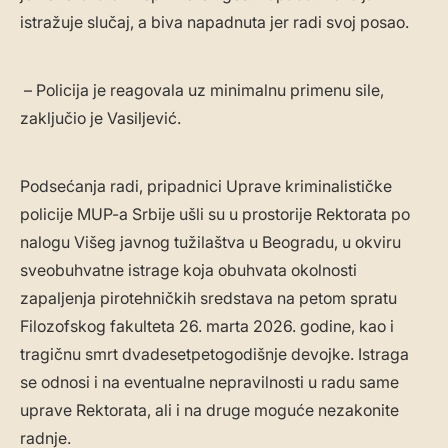
istražuje slučaj, a biva napadnuta jer radi svoj posao.
– Policija je reagovala uz minimalnu primenu sile,
zaključio je Vasiljević.
Podsećanja radi, pripadnici Uprave kriminalističke
policije MUP-a Srbije ušli su u prostorije Rektorata po
nalogu Višeg javnog tužilaštva u Beogradu, u okviru
sveobuhvatne istrage koja obuhvata okolnosti
zapaljenja pirotehničkih sredstava na petom spratu
Filozofskog fakulteta 26. marta 2026. godine, kao i
tragičnu smrt dvadesetpetogodišnje devojke. Istraga
se odnosi i na eventualne nepravilnosti u radu same
uprave Rektorata, ali i na druge moguće nezakonite
radnje.