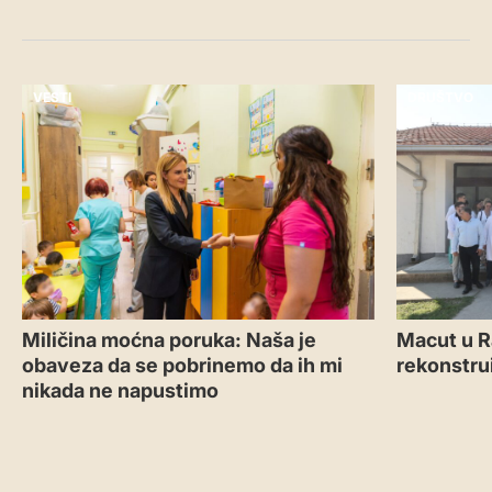
VESTI
DRUŠTVO
Miličina moćna poruka: Naša je
Macut u R
obaveza da se pobrinemo da ih mi
rekonstru
nikada ne napustimo