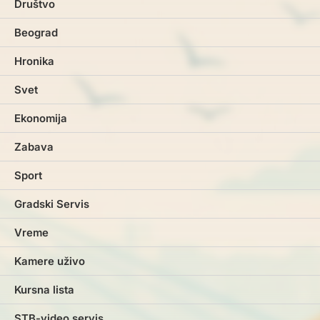
Društvo
Beograd
Hronika
Svet
Ekonomija
Zabava
Sport
Gradski Servis
Vreme
Kamere uživo
Kursna lista
STB-video servis