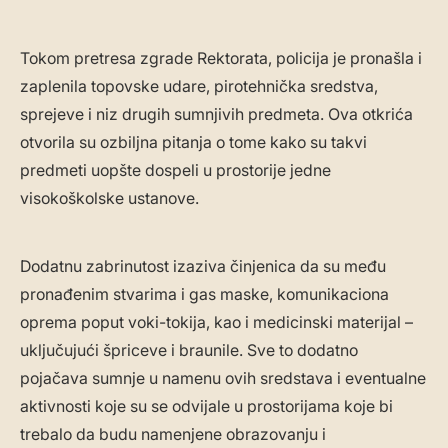
Tokom pretresa zgrade Rektorata, policija je pronašla i
zaplenila topovske udare, pirotehnička sredstva,
sprejeve i niz drugih sumnjivih predmeta. Ova otkrića
otvorila su ozbiljna pitanja o tome kako su takvi
predmeti uopšte dospeli u prostorije jedne
visokoškolske ustanove.
Dodatnu zabrinutost izaziva činjenica da su među
pronađenim stvarima i gas maske, komunikaciona
oprema poput voki-tokija, kao i medicinski materijal –
uključujući špriceve i braunile. Sve to dodatno
pojačava sumnje u namenu ovih sredstava i eventualne
aktivnosti koje su se odvijale u prostorijama koje bi
trebalo da budu namenjene obrazovanju i