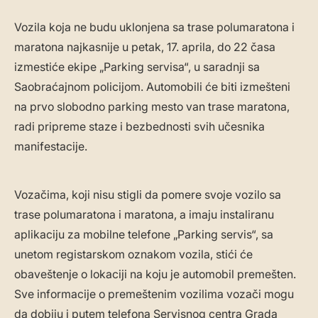
Vozila koja ne budu uklonjena sa trase polumaratona i
maratona najkasnije u petak, 17. aprila, do 22 časa
izmestiće ekipe „Parking servisa“, u saradnji sa
Saobraćajnom policijom. Automobili će biti izmešteni
na prvo slobodno parking mesto van trase maratona,
radi pripreme staze i bezbednosti svih učesnika
manifestacije.
Vozačima, koji nisu stigli da pomere svoje vozilo sa
trase polumaratona i maratona, a imaju instaliranu
aplikaciju za mobilne telefone „Parking servis“, sa
unetom registarskom oznakom vozila, stići će
obaveštenje o lokaciji na koju je automobil premešten.
Sve informacije o premeštenim vozilima vozači mogu
da dobiju i putem telefona Servisnog centra Grada