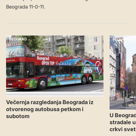
Beograda 11-0-11.
BEOGRAD
BEOGRAD
Večernja razgledanja Beograda iz
otvorenog autobusa petkom i
U Beograd
subotom
stradale u
crkvi sve