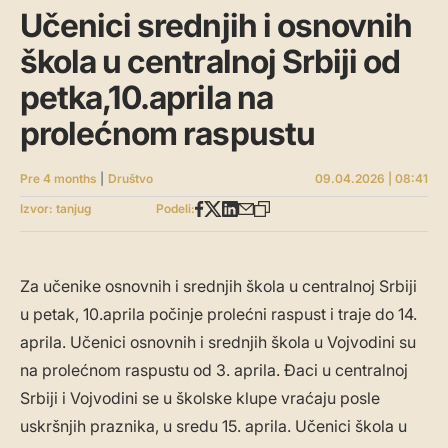
Učenici srednjih i osnovnih
škola u centralnoj Srbiji od
petka,10.aprila na
prolećnom raspustu
Pre 4 months
|
Društvo
09.04.2026 | 08:41
Izvor: tanjug
Podeli:
Za učenike osnovnih i srednjih škola u centralnoj Srbiji
u petak, 10.aprila počinje prolećni raspust i traje do 14.
aprila. Učenici osnovnih i srednjih škola u Vojvodini su
na prolećnom raspustu od 3. aprila. Đaci u centralnoj
Srbiji i Vojvodini se u školske klupe vraćaju posle
uskršnjih praznika, u sredu 15. aprila. Učenici škola u