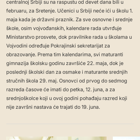
centralnoj Srbiji su na raspustu od devet dana bili u
februaru, za Sretenje. Učenici u Srbiji neće ići u školu 1.
maja kada je državni praznik. Za sve osnovne i srednje
škole, osim vojvođanskih, kalendare rada utvrđuje
Ministarstvo prosvete, dok pravilnike rada u školama u
Vojvodini određuje Pokrajinski sekretarijat za
obrazovanje. Prema tim kalendarima, svi maturanti
gimnazija školsku godinu završiće 22. maja, dok je
poslednji školski dan za osmake i maturante srednjih
stručnih škola 29. maj. Osnovci od prvog do sedmog
razreda časove će imati do petka, 12. juna, a za
srednjoškolce koji u ovoj godini pohađaju razred koji
nije završni nastava će trajati do 19. juna.