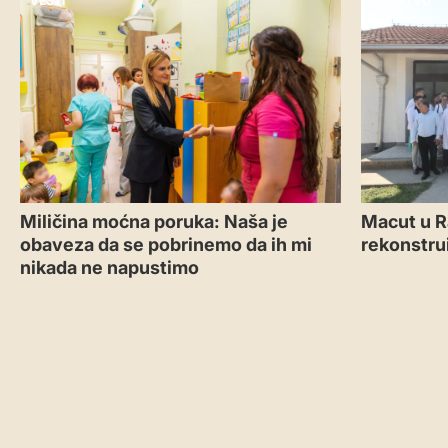
VESTI
DRUŠTVO
Miličina moćna poruka: Naša je
Macut u R
obaveza da se pobrinemo da ih mi
rekonstru
nikada ne napustimo