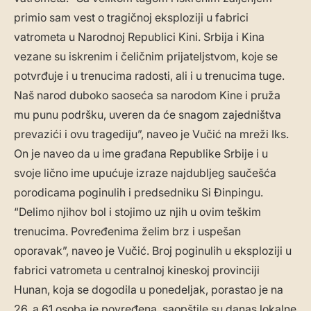
primio sam vest o tragičnoj eksploziji u fabrici
vatrometa u Narodnoj Republici Kini. Srbija i Kina
vezane su iskrenim i čeličnim prijateljstvom, koje se
potvrđuje i u trenucima radosti, ali i u trenucima tuge.
Naš narod duboko saoseća sa narodom Kine i pruža
mu punu podršku, uveren da će snagom zajedništva
prevazići i ovu tragediju”, naveo je Vučić na mreži Iks.
On je naveo da u ime građana Republike Srbije i u
svoje lično ime upućuje izraze najdubljeg saučešća
porodicama poginulih i predsedniku Si Đinpingu.
“Delimo njihov bol i stojimo uz njih u ovim teškim
trenucima. Povređenima želim brz i uspešan
oporavak”, naveo je Vučić. Broj poginulih u eksploziji u
fabrici vatrometa u centralnoj kineskoj provinciji
Hunan, koja se dogodila u ponedeljak, porastao je na
26, a 61 osoba je povređena, saopštile su danas lokalne