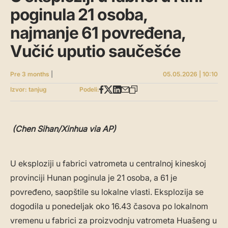
poginula 21 osoba,
najmanje 61 povređena,
Vučić uputio saučešće
Pre 3 months
|
05.05.2026 | 10:10
Izvor: tanjug
Podeli:
(Chen Sihan/Xinhua via AP)
U eksploziji u fabrici vatrometa u centralnoj kineskoj
provinciji Hunan poginula je 21 osoba, a 61 je
povređeno, saopštile su lokalne vlasti. Eksplozija se
dogodila u ponedeljak oko 16.43 časova po lokalnom
vremenu u fabrici za proizvodnju vatrometa Huašeng u