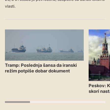
vlasti.
Tramp: Poslednja šansa da iranski
režim potpiše dobar dokument
Peskov: Kr
skori nas