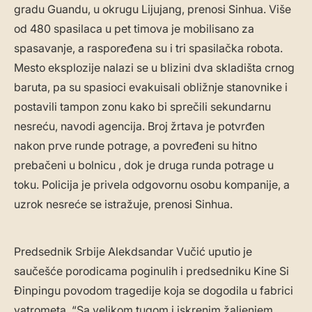
gradu Guandu, u okrugu Lijujang, prenosi Sinhua. Više
od 480 spasilaca u pet timova je mobilisano za
spasavanje, a raspoređena su i tri spasilačka robota.
Mesto eksplozije nalazi se u blizini dva skladišta crnog
baruta, pa su spasioci evakuisali obližnje stanovnike i
postavili tampon zonu kako bi sprečili sekundarnu
nesreću, navodi agencija. Broj žrtava je potvrđen
nakon prve runde potrage, a povređeni su hitno
prebačeni u bolnicu , dok je druga runda potrage u
toku. Policija je privela odgovornu osobu kompanije, a
uzrok nesreće se istražuje, prenosi Sinhua.
Predsednik Srbije Alekdsandar Vučić uputio je
saučešće porodicama poginulih i predsedniku Kine Si
Đinpingu povodom tragedije koja se dogodila u fabrici
vatrometa. “Sa velikom tugom i iskrenim žaljenjem