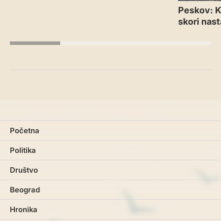
Peskov: Kr
skori nas
Početna
Politika
Društvo
Beograd
Hronika