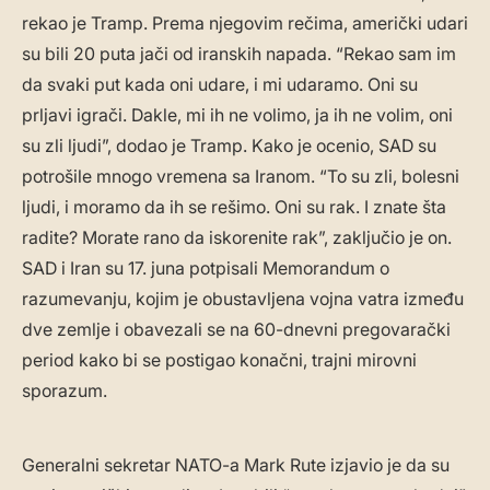
rekao je Tramp. Prema njegovim rečima, američki udari
su bili 20 puta jači od iranskih napada. “Rekao sam im
da svaki put kada oni udare, i mi udaramo. Oni su
prljavi igrači. Dakle, mi ih ne volimo, ja ih ne volim, oni
su zli ljudi”, dodao je Tramp. Kako je ocenio, SAD su
potrošile mnogo vremena sa Iranom. “To su zli, bolesni
ljudi, i moramo da ih se rešimo. Oni su rak. I znate šta
radite? Morate rano da iskorenite rak”, zaključio je on.
SAD i Iran su 17. juna potpisali Memorandum o
razumevanju, kojim je obustavljena vojna vatra između
dve zemlje i obavezali se na 60-dnevni pregovarački
period kako bi se postigao konačni, trajni mirovni
sporazum.
Generalni sekretar NATO-a Mark Rute izjavio je da su