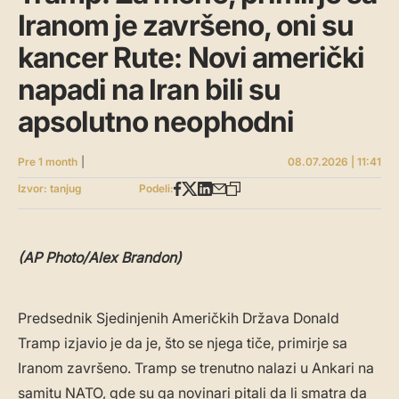
Iranom je završeno, oni su
kancer Rute: Novi američki
napadi na Iran bili su
apsolutno neophodni
Pre 1 month
|
08.07.2026 | 11:41
Izvor: tanjug
Podeli:
(AP Photo/Alex Brandon)
Predsednik Sjedinjenih Američkih Država Donald
Tramp izjavio je da je, što se njega tiče, primirje sa
Iranom završeno. Tramp se trenutno nalazi u Ankari na
samitu NATO, gde su ga novinari pitali da li smatra da