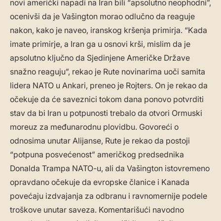
novi američki napadi na Iran bili “apsolutno neophodni”,
ocenivši da je Vašington morao odlučno da reaguje
nakon, kako je naveo, iranskog kršenja primirja. “Kada
imate primirje, a Iran ga u osnovi krši, mislim da je
apsolutno ključno da Sjedinjene Američke Države
snažno reaguju”, rekao je Rute novinarima uoči samita
lidera NATO u Ankari, preneo je Rojters. On je rekao da
očekuje da će saveznici tokom dana ponovo potvrditi
stav da bi Iran u potpunosti trebalo da otvori Ormuski
moreuz za međunarodnu plovidbu. Govoreći o
odnosima unutar Alijanse, Rute je rekao da postoji
“potpuna posvećenost” američkog predsednika
Donalda Trampa NATO-u, ali da Vašington istovremeno
opravdano očekuje da evropske članice i Kanada
povećaju izdvajanja za odbranu i ravnomernije podele
troškove unutar saveza. Komentarišući navodno