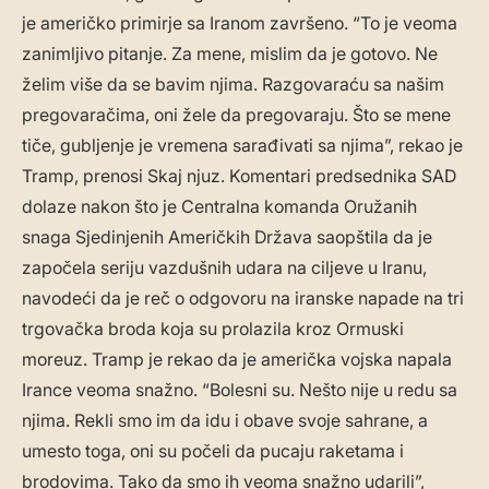
je američko primirje sa Iranom završeno. “To je veoma
zanimljivo pitanje. Za mene, mislim da je gotovo. Ne
želim više da se bavim njima. Razgovaraću sa našim
pregovaračima, oni žele da pregovaraju. Što se mene
tiče, gubljenje je vremena sarađivati sa njima”, rekao je
Tramp, prenosi Skaj njuz. Komentari predsednika SAD
dolaze nakon što je Centralna komanda Oružanih
snaga Sjedinjenih Američkih Država saopštila da je
započela seriju vazdušnih udara na ciljeve u Iranu,
navodeći da je reč o odgovoru na iranske napade na tri
trgovačka broda koja su prolazila kroz Ormuski
moreuz. Tramp je rekao da je američka vojska napala
Irance veoma snažno. “Bolesni su. Nešto nije u redu sa
njima. Rekli smo im da idu i obave svoje sahrane, a
umesto toga, oni su počeli da pucaju raketama i
brodovima. Tako da smo ih veoma snažno udarili”,