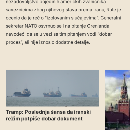
nezadovoljstvo pojedinih američkih zvaničnika
saveznicima zbog njihovog stava prema Iranu, Rute je
ocenio da je reč o “izolovanim slučajevima”. Generalni
sekretar NATO osvrnuo se i na pitanje Grenlanda,
navodeći da se u vezi sa tim pitanjem vodi “dobar
proces”, ali nije iznosio dodatne detalje.
Tramp: Poslednja šansa da iranski
režim potpiše dobar dokument