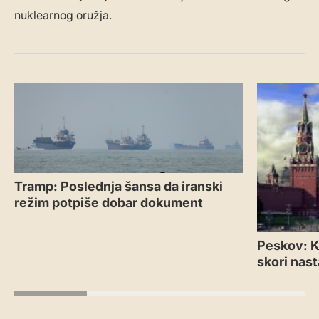
nuklearnog oružja.
Tramp: Poslednja šansa da iranski
režim potpiše dobar dokument
Peskov: Kr
skori nas