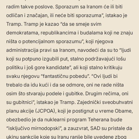
radim takve poslove. Sporazum sa Iranom će ili biti
odličan i značajan, ili neće biti sporazuma”, istakao je
Tramp. Tramp je kazao “da se smeje svim
demokratama, republikancima i budalama koji ne znaju
ništa o potencijalnom sporazumu”, koji njegova
administracija pravi sa Iranom, navodeći da su to “ljudi
koji su potpuno izgubili put, stalno podržavajući lošu
politiku i još gore kandidate”, ali koji stalno kritikuju
svaku njegovu “fantastičnu pobedu”. “Ovi ljudi bi
trebalo da idu kući i da se odmore, oni ne rade ništa
osim što stvaraju podele i gubitke. Drugim rečima, oni
su gubitnici”, istakao je Tramp. Zajednički sveobuhvatni
planu akcije (JCPOA), koji je postignut u vreme Obame,
obezbedio je da nuklearni program Teherana bude
“isključivo mirnodopski”, a zauzvrat, SAD su pristale da
ukinu sankcije koje su Iranu ranije bile uvedene zbog