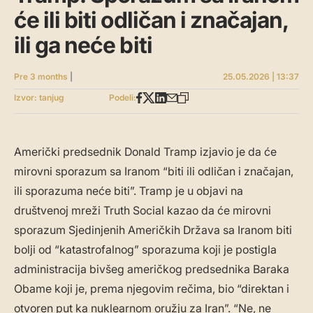
će ili biti odličan i značajan,
ili ga neće biti
Pre 3 months
|
25.05.2026 | 13:37
Izvor: tanjug
Podeli:
Američki predsednik Donald Tramp izjavio je da će
mirovni sporazum sa Iranom “biti ili odličan i značajan,
ili sporazuma neće biti”. Tramp je u objavi na
društvenoj mreži Truth Social kazao da će mirovni
sporazum Sjedinjenih Američkih Država sa Iranom biti
bolji od “katastrofalnog” sporazuma koji je postigla
administracija bivšeg američkog predsednika Baraka
Obame koji je, prema njegovim rečima, bio “direktan i
otvoren put ka nuklearnom oružju za Iran”. “Ne, ne