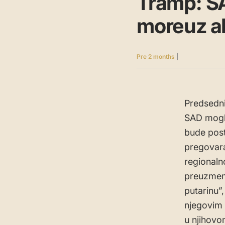
Tramp: S
moreuz a
Pre 2 months
|
Predsedni
SAD mogl
bude post
pregovara
regional
preuzmem
putarinu”
njegovim 
u njihovo