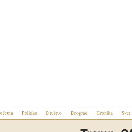
očetna
Politika
Društvo
Beograd
Hronika
Svet