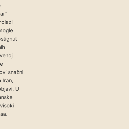
e
ar”
rolazi
 mogle
stignut
ih
tvenoj
je
ovi snažni
 Iran,
objavi. U
anske
visoki
nsa.