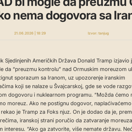
AD bi mogle da preuzmu
ko nema dogovora sa Ir
21.06.2026 | 18:29
Izvor: tanjug
k Sjedinjenih Američkih Država Donald Tramp izjavio j
e da “preuzmu kontrolu” nad Ormuskim moreuzom uk
ignut sporazum sa Iranom, uz upozorenje iranskim
čima koji se nalaze u Švajcarskoj, gde se vode razgo
nom dogovoru i nuklearnom programu. “Možda ćemo 
o moreuz. Ako ne postignu dogovor, naplaćivaćemo
, rekao je Tramp za Foks njuz. On je dodao da je, pre
rečima, iranskoj strani poručio da zatvaranje moreuza 
m interesu. “Ako ga zatvorite, više nemate državu. Neć