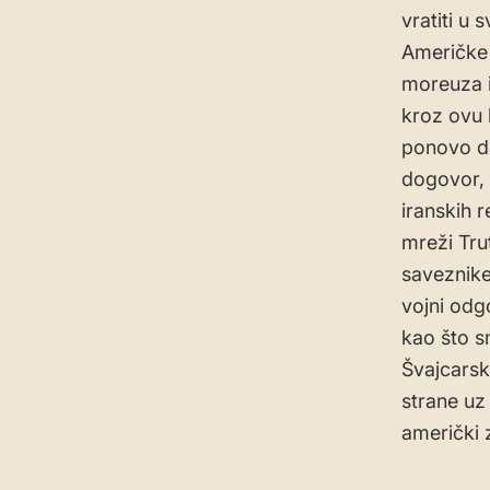
vratiti u 
Američke 
moreuza i
kroz ovu 
ponovo da
dogovor, 
iranskih 
mreži Tru
saveznike
vojni odg
kao što sm
Švajcarsk
strane uz
američki 