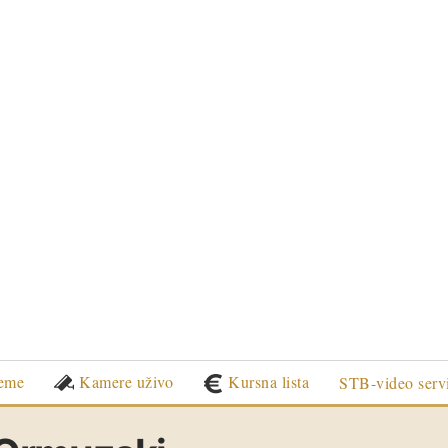
eme
Kamere uživo
Kursna lista
STB-video serv