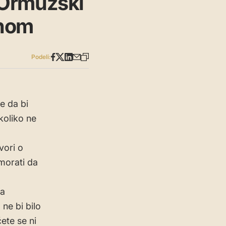
 Ormuzski
anom
Podeli:
e da bi
oliko ne
vori o
morati da
ma
ne bi bilo
ete se ni