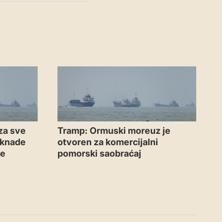
za sve
Tramp: Ormuski moreuz je
aknade
otvoren za komercijalni
me
pomorski saobraćaj