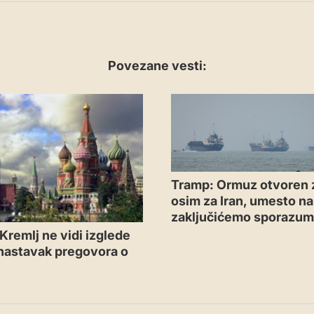
Povezane vesti:
Tramp: Ormuz otvoren 
osim za Iran, umesto n
zaključićemo sporazu
Kremlj ne vidi izglede
 nastavak pregovora o