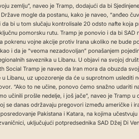
svoju zemlju”, naveo je Tramp, dodajući da bi Sjedinjen
Države mogle da postanu, kako je naveo, “anđeo čuv
 da bi u tom slučaju kontrolisale 20 odsto nafte koja p
ključnu pomorsku rutu. Tramp je ponovio i da bi SAD
 pokrenu vojne akcije protiv Irana ukoliko ne bude po
kao i da je “veoma nezadovoljan” ponašanjem pojedin
regionalnih saveznika u Libanu. U objavi na svojoj druš
th Social Tramp je naveo da Iran mora da obuzda svo
 u Libanu, uz upozorenje da će u suprotnom uslediti n
ovor. “Ako to ne učine, ponovo ćemo snažno udariti na
o učinili prošle nedelje, i još jače”, naveo je Tramp u 
oj se danas održavaju pregovori između američke i ir
 posredovanje Pakistana i Katara, na kojima učestvuju 
zvaničnici, uključujući potpredsednika SAD Džej Di Ve