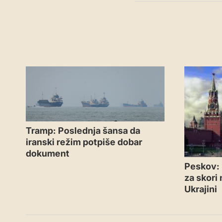
Tramp: Poslednja šansa da
iranski režim potpiše dobar
dokument
Peskov: 
za skori
Ukrajini