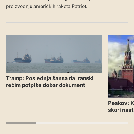
proizvodnju američkih raketa Patriot.
Tramp: Poslednja šansa da iranski
režim potpiše dobar dokument
Peskov: Kr
skori nas