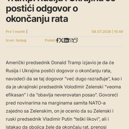
postići odgovor o
okončanju rata
Pre 1 month
|
08.07.2026 | 15:49
Izvor: tanjug
Podeli:
Američki predsednik Donald Tramp izjavio je da će
Rusija i Ukrajina postići dogovor o okončanju rata,
navodeći da se taj dogovor “već dugo razrađuje”, kao i
da je ukrajinski predsednik Volodimir Zelenski “veoma
efikasan” i da “obavlja neverovatan posao”. Govoreći
pred novinarima na marginama samita NATO-a
zajedno sa Zelenskim, on je ocenio da su Zelenski i
ruski predsednik Vladimir Putin “teški likovi”, ali i
istakao da obojica žele da okončaju rat, prenosi