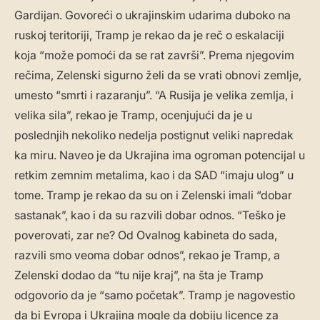
Gardijan. Govoreći o ukrajinskim udarima duboko na
ruskoj teritoriji, Tramp je rekao da je reč o eskalaciji
koja “može pomoći da se rat završi”. Prema njegovim
rečima, Zelenski sigurno želi da se vrati obnovi zemlje,
umesto “smrti i razaranju”. “A Rusija je velika zemlja, i
velika sila”, rekao je Tramp, ocenjujući da je u
poslednjih nekoliko nedelja postignut veliki napredak
ka miru. Naveo je da Ukrajina ima ogroman potencijal u
retkim zemnim metalima, kao i da SAD “imaju ulog” u
tome. Tramp je rekao da su on i Zelenski imali “dobar
sastanak”, kao i da su razvili dobar odnos. “Teško je
poverovati, zar ne? Od Ovalnog kabineta do sada,
razvili smo veoma dobar odnos”, rekao je Tramp, a
Zelenski dodao da “tu nije kraj”, na šta je Tramp
odgovorio da je “samo početak”. Tramp je nagovestio
da bi Evropa i Ukrajina mogle da dobiju licence za