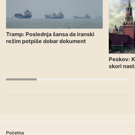
Tramp: Poslednja šansa da iranski
režim potpiše dobar dokument
Peskov: Kr
skori nas
Početna