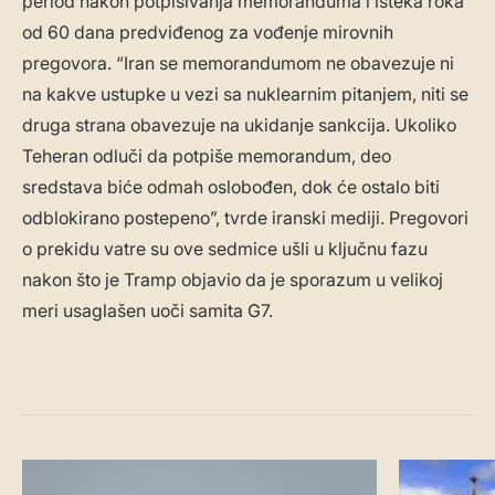
period nakon potpisivanja memoranduma i isteka roka
od 60 dana predviđenog za vođenje mirovnih
pregovora. “Iran se memorandumom ne obavezuje ni
na kakve ustupke u vezi sa nuklearnim pitanjem, niti se
druga strana obavezuje na ukidanje sankcija. Ukoliko
Teheran odluči da potpiše memorandum, deo
sredstava biće odmah oslobođen, dok će ostalo biti
odblokirano postepeno”, tvrde iranski mediji. Pregovori
o prekidu vatre su ove sedmice ušli u ključnu fazu
nakon što je Tramp objavio da je sporazum u velikoj
meri usaglašen uoči samita G7.