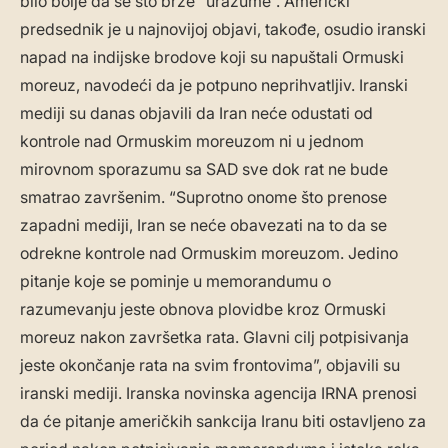
bilo bolje da se što brže “urazume”. Američki
predsednik je u najnovijoj objavi, takođe, osudio iranski
napad na indijske brodove koji su napuštali Ormuski
moreuz, navodeći da je potpuno neprihvatljiv. Iranski
mediji su danas objavili da Iran neće odustati od
kontrole nad Ormuskim moreuzom ni u jednom
mirovnom sporazumu sa SAD sve dok rat ne bude
smatrao završenim. “Suprotno onome što prenose
zapadni mediji, Iran se neće obavezati na to da se
odrekne kontrole nad Ormuskim moreuzom. Jedino
pitanje koje se pominje u memorandumu o
razumevanju jeste obnova plovidbe kroz Ormuski
moreuz nakon završetka rata. Glavni cilj potpisivanja
jeste okončanje rata na svim frontovima”, objavili su
iranski mediji. Iranska novinska agencija IRNA prenosi
da će pitanje američkih sankcija Iranu biti ostavljeno za