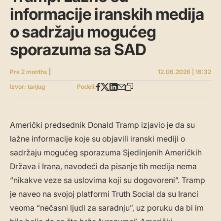
informacije iranskih medija
o sadržaju mogućeg
sporazuma sa SAD
Pre 2 months
|
12.06.2026 | 16:32
Izvor: tanjug
Podeli:
Američki predsednik Donald Tramp izjavio je da su
lažne informacije koje su objavili iranski mediji o
sadržaju mogućeg sporazuma Sjedinjenih Američkih
Država i Irana, navodeći da pisanje tih medija nema
“nikakve veze sa uslovima koji su dogovoreni”. Tramp
je naveo na svojoj platformi Truth Social da su Iranci
veoma “nečasni ljudi za saradnju”, uz poruku da bi im