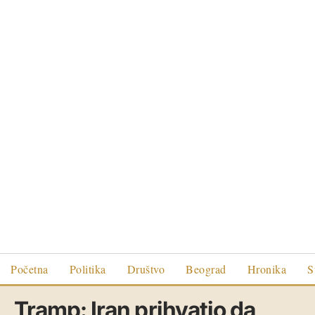
Početna
Politika
Društvo
Beograd
Hronika
S
Tramp: Iran prihvatio da