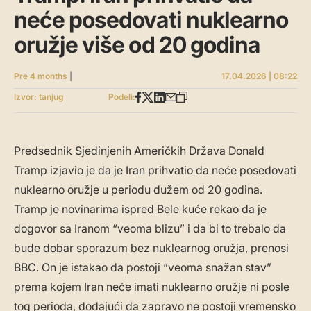
neće posedovati nuklearno
oružje više od 20 godina
Pre 4 months
|
17.04.2026 | 08:22
Izvor: tanjug
Podeli:
Predsednik Sjedinjenih Američkih Država Donald
Tramp izjavio je da je Iran prihvatio da neće posedovati
nuklearno oružje u periodu dužem od 20 godina.
Tramp je novinarima ispred Bele kuće rekao da je
dogovor sa Iranom “veoma blizu” i da bi to trebalo da
bude dobar sporazum bez nuklearnog oružja, prenosi
BBC. On je istakao da postoji “veoma snažan stav”
prema kojem Iran neće imati nuklearno oružje ni posle
tog perioda, dodajući da zapravo ne postoji vremensko