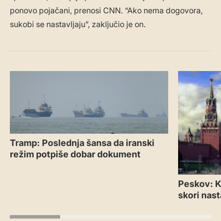
ponovo pojačani, prenosi CNN. “Ako nema dogovora,
sukobi se nastavljaju”, zaključio je on.
Tramp: Poslednja šansa da iranski
režim potpiše dobar dokument
Peskov: Kr
skori nas