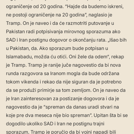
ograničenje od 20 godina. “Hajde da budemo iskreni,
ne postoji ograničenje na 20 godina”, naglasio je
Tramp. On je naveo i da će razmotriti putovanje u
Pakistan radi potpisivanja mirovnog sporazuma ako
SAD i Iran postignu dogovor o okončanju rata. „Išao bih
u Pakistan, da. Ako sporazum bude potpisan u
Islamabadu, možda ću otići. Oni žele da odem“, rekap
je Tramp. Tramp je ranije juče nagovestio da bi nova
runda razgovora sa Iranom mogla da bude održana
tokom vikenda i rekao da nije siguran da je potrebno
da se produži primirje sa tom zemljom. On je naveo da
je Iran zainteresovan za postizanje dogovora i da je
nagovestio da je “spreman da danas uradi stvari na
koje pre dva meseca nije bio spreman”. Upitan šta bi se
dogodilo ukoliko SAD i Iran ne postignu trajni
sporazum, Tramp je poručio da bi vojni napadi bili