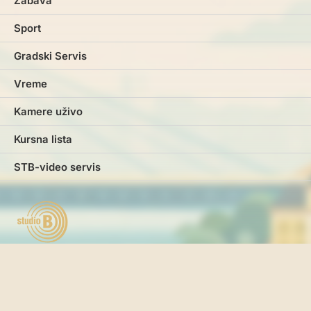
Zabava
Sport
Gradski Servis
Vreme
Kamere uživo
Kursna lista
STB-video servis
Marketing
Impresum
Kontakt
Pravila i uslovi korišćenja
Politika o kolačićima