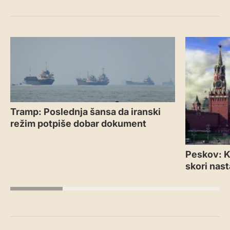
Tramp: Poslednja šansa da iranski
režim potpiše dobar dokument
Peskov: Kr
skori nas