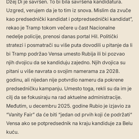
Džej Di je savršen. To bi bila savršena kandidatura.
Uzgred, verujem da je to tim iz snova. Mislim da zvuče
kao predsednički kandidat i potpredsednički kandidat”,
rekao je Tramp tokom večere u čast Nacionalne
nedelje policije, prenosi danas portal Hil. Politički
stratezi i posmatrači su više puta dovodili u pitanje da li
bi Tramp podržao Vensa umesto Rubija ili bi pozvao
njih dvojicu da se kandiduju zajedno. Njih dvojica su
pitani u više navrata o svojim namerama za 2028.
godinu, ali nijedan nije potvrdio nameru da pokrene
predsedničku kampanju. Umesto toga, rekli su da im je
cilj da se fokusiraju na rad aktuelne administracije.
Međutim, u decembru 2025. godine Rubio je izjavio za
“Vanity Fair” da će biti “jedan od prvih koji će podržati“
Vensa ako se potpredsednik na kraju kandiduje za Belu
kuću.