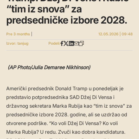
“tim iz snova” za
predsedničke izbore 2028.
Pre 3 months
|
12.05.2026 | 09:48
Izvor: tanjug
Podeli:
(AP Photo/Julia Demaree Nikhinson)
Američki predsednik Donald Tramp u ponedeljak je
predstavio potpredsednika SAD Džej Di Vensa i
državnog sekretara Marka Rubija kao “tim iz snova” za
predsedničke izbore 2028. godine, ali se uzdržao od
otvorene podrške. “Ko voli Džej Di Vensa? Ko voli
Marka Rubija? U redu. Zvuči kao dobra kandidatura.