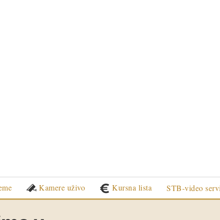
eme
Kamere uživo
Kursna lista
STB-video serv