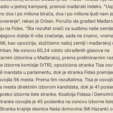
adio u jednoj kampanji, prenosi mađarski Indeks. “Us
o dva i po miliona birača, dva i po miliona ljudi nam j
overenje“, rekao je Orban. Poručio da građani Mađa
u na Fides. “Šta rezultat znači za sudbinu naše zemlje i
njegovo dublje ili više značenje, sada ne znamo, vrem
Mi, kao opozicija, služićemo našoj zemlji i mađarskoj n
Orban. Na osnovu 60,24 odsto obrađenih glasova na
arnim izborima u Mađarskoj, prema preliminarnim rez
e izborne komisije (VTR), opoziciona stranka Tisa osvo
9 mandata u parlamentu, dok je stranka Fides premije
vojila 56 mesta. Prema tim rezultatima, Tisa je osvoji
a mesta direktnim izborom kandidata, dok je 41 posla
preko izborne liste stranke. Koalicija Fidesa i Demohr
tranke osvojila je 45 poslanika na osnovu izborne liste
 Stranka krajnje desnice Naša domovina (Mi Hazank) os