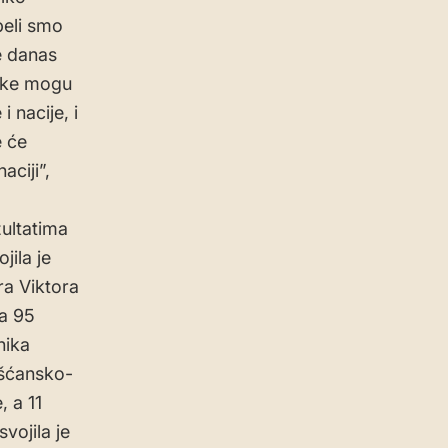
peli smo
e danas
rske mogu
 nacije, i
e će
aciji”,
ultatima
jila je
ra Viktora
la 95
nika
išćansko-
, a 11
vojila je