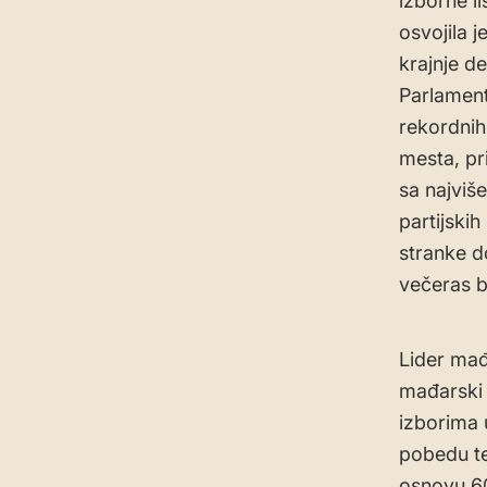
izborne l
osvojila j
krajnje d
Parlament
rekordnih
mesta, pr
sa najviš
partijski
stranke d
večeras b
Lider mađ
mađarski 
izborima 
pobedu te
osnovu 60