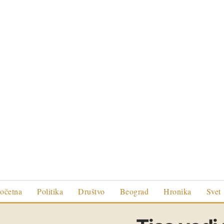
očetna
Politika
Društvo
Beograd
Hronika
Svet