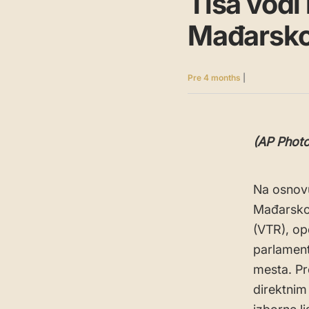
Tisa vodi
Mađarsko
Pre 4 months
|
(AP Phot
Na osnovu
Mađarskoj
(VTR), op
parlament
mesta. Pr
direktnim