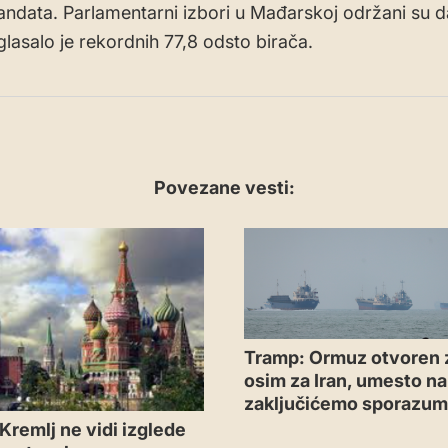
data. Parlamentarni izbori u Mađarskoj održani su d
glasalo je rekordnih 77,8 odsto birača.
Povezane vesti:
Tramp: Ormuz otvoren 
osim za Iran, umesto n
zaključićemo sporazu
Kremlj ne vidi izglede