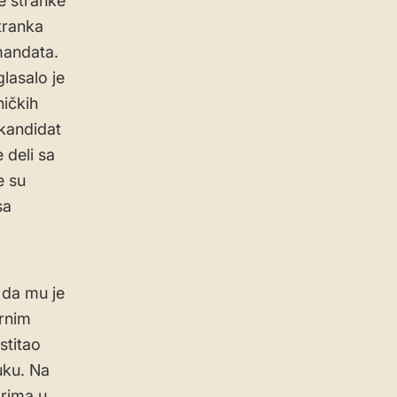
e stranke
Stranka
mandata.
lasalo je
ničkih
 kandidat
 deli sa
e su
sa
 da mu je
rnim
stitao
uku. Na
rima u