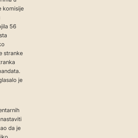
 komisije
u
jila 56
sta
ko
e stranke
Stranka
mandata.
lasalo je
entarnih
nastaviti
ao da je
liko