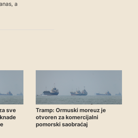
anas, a
za sve
Tramp: Ormuski moreuz je
aknade
otvoren za komercijalni
me
pomorski saobraćaj