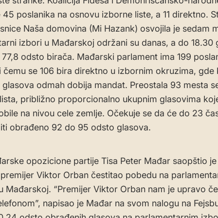
iste stranke. Koalicija Fidesa i Demohrišćansko-narodn
e 45 poslanika na osnovu izborne liste, a 11 direktno. 
esnice Naša domovina (Mi Hazank) osvojila je sedam 
arni izbori u Mađarskoj održani su danas, a do 18.30 g
 77,8 odsto birača. Mađarski parlament ima 199 posla
i čemu se 106 bira direktno u izbornim okruzima, gde
e glasova odmah dobija mandat. Preostala 93 mesta se
h lista, približno proporcionalno ukupnim glasovima koj
obile na nivou cele zemlje. Očekuje se da će do 23 ča
iti obrađeno 92 do 95 odsto glasova.
arske opozicione partije Tisa Peter Mađar saopštio je
premijer Viktor Orban čestitao pobedu na parlamenta
u Mađarskoj. “Premijer Viktor Orban nam je upravo če
lefonom”, napisao je Mađar na svom nalogu na Fejsb
,24 odsto obrađenih glasova na parlamentarnim izbo