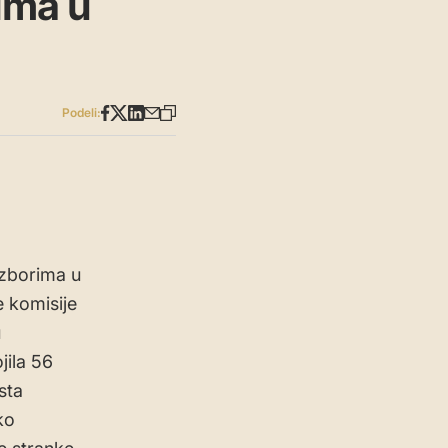
ima u
Podeli:
izborima u
 komisije
u
jila 56
sta
ko