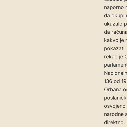
naporno r
da okupim
ukazalo p
da računaj
kakvo je 
pokazati. 
rekao je 
parlament
Nacionaln
136 od 19
Orbana os
poslaničk
osvojeno 
narodne s
direktno.