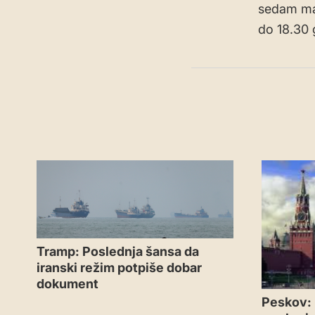
sedam man
do 18.30 
Tramp: Poslednja šansa da
iranski režim potpiše dobar
dokument
Peskov: 