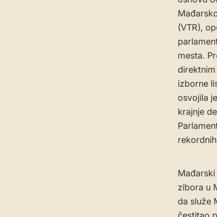
Mađarskoj
(VTR), op
parlament
mesta. Pr
direktnim
izborne l
osvojila j
krajnje d
Parlament
rekordnih
Mađarski 
zibora u M
da služe 
čestitao 