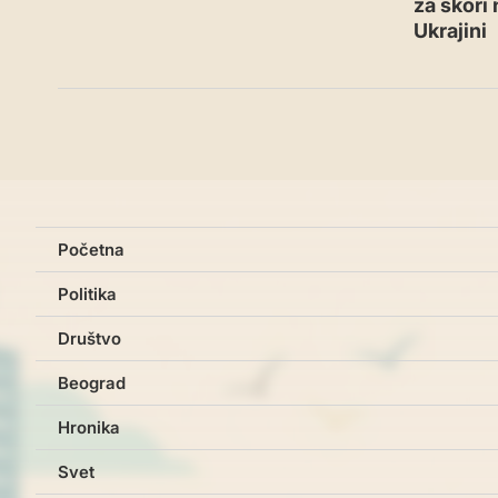
za skori
Ukrajini
Početna
Politika
Društvo
Beograd
Hronika
Svet