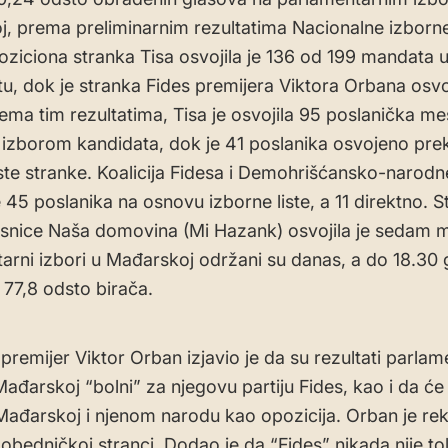
, prema preliminarnim rezultatima Nacionalne izborne
oziciona stranka Tisa osvojila je 136 od 199 mandata 
u, dok je stranka Fides premijera Viktora Orbana osvo
ema tim rezultatima, Tisa je osvojila 95 poslanička me
 izborom kandidata, dok je 41 poslanika osvojeno pre
iste stranke. Koalicija Fidesa i Demohrišćansko-narodn
e 45 poslanika na osnovu izborne liste, a 11 direktno. 
esnice Naša domovina (Mi Hazank) osvojila je sedam 
arni izbori u Mađarskoj održani su danas, a do 18.30 g
 77,8 odsto birača.
premijer Viktor Orban izjavio je da su rezultati parlam
ađarskoj “bolni” za njegovu partiju Fides, kao i da će 
Mađarskoj i njenom narodu kao opozicija. Orban je rek
pobedničkoj stranci. Dodao je da “Fides” nikada nije to