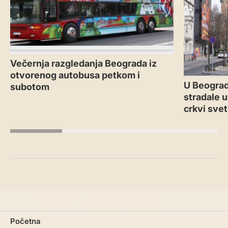
Večernja razgledanja Beograda iz
otvorenog autobusa petkom i
U Beograd
subotom
stradale u
crkvi sve
Početna