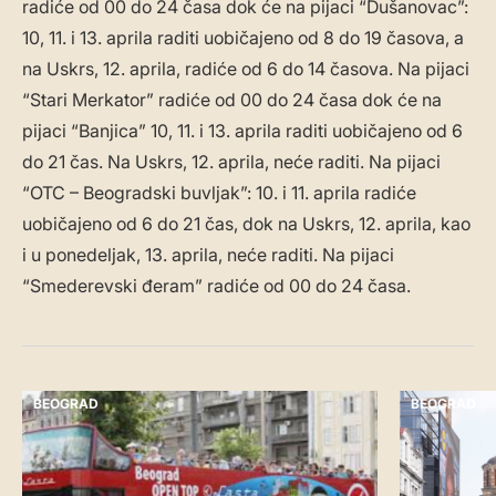
radiće od 00 do 24 časa dok će na pijaci “Dušanovac”:
10, 11. i 13. aprila raditi uobičajeno od 8 do 19 časova, a
na Uskrs, 12. aprila, radiće od 6 do 14 časova. Na pijaci
“Stari Merkator” radiće od 00 do 24 časa dok će na
pijaci “Banjica” 10, 11. i 13. aprila raditi uobičajeno od 6
do 21 čas. Na Uskrs, 12. aprila, neće raditi. Na pijaci
“OTC – Beogradski buvljak”: 10. i 11. aprila radiće
uobičajeno od 6 do 21 čas, dok na Uskrs, 12. aprila, kao
i u ponedeljak, 13. aprila, neće raditi. Na pijaci
“Smederevski đeram” radiće od 00 do 24 časa.
BEOGRAD
BEOGRAD