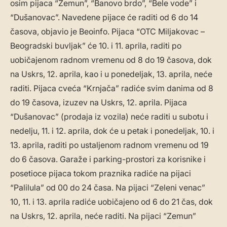
osim pijaca “Zemun”, “Banovo brdo”, “Bele vode” i
“Dušanovac”. Navedene pijace će raditi od 6 do 14
časova, objavio je Beoinfo. Pijaca “OTC Miljakovac –
Beogradski buvljak” će 10. i 11. aprila, raditi po
uobičajenom radnom vremenu od 8 do 19 časova, dok
na Uskrs, 12. aprila, kao i u ponedeljak, 13. aprila, neće
raditi. Pijaca cveća “Krnjača” radiće svim danima od 8
do 19 časova, izuzev na Uskrs, 12. aprila. Pijaca
“Dušanovac” (prodaja iz vozila) neće raditi u subotu i
nedelju, 11. i 12. aprila, dok će u petak i ponedeljak, 10. i
13. aprila, raditi po ustaljenom radnom vremenu od 19
do 6 časova. Garaže i parking-prostori za korisnike i
posetioce pijaca tokom praznika radiće na pijaci
“Palilula” od 00 do 24 časa. Na pijaci “Zeleni venac”
10, 11. i 13. aprila radiće uobičajeno od 6 do 21 čas, dok
na Uskrs, 12. aprila, neće raditi. Na pijaci “Zemun”