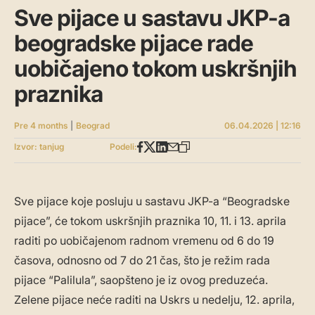
Sve pijace u sastavu JKP-a
beogradske pijace rade
uobičajeno tokom uskršnjih
praznika
Pre 4 months
|
Beograd
06.04.2026 | 12:16
Izvor: tanjug
Podeli:
Sve pijace koje posluju u sastavu JKP-a “Beogradske
pijace”, će tokom uskršnjih praznika 10, 11. i 13. aprila
raditi po uobičajenom radnom vremenu od 6 do 19
časova, odnosno od 7 do 21 čas, što je režim rada
pijace “Palilula”, saopšteno je iz ovog preduzeća.
Zelene pijace neće raditi na Uskrs u nedelju, 12. aprila,