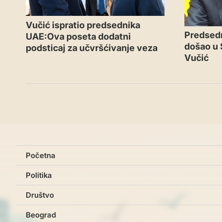
Vučić ispratio predsednika
Predsedn
UAE:Ova poseta dodatni
došao u 
podsticaj za učvršćivanje veza
Vučić
Početna
Politika
Društvo
Beograd