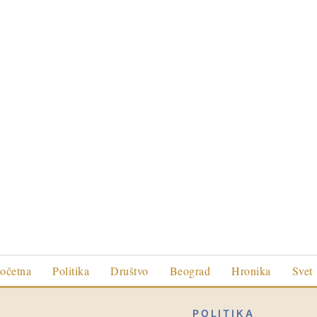
očetna
Politika
Društvo
Beograd
Hronika
Svet
POLITIKA