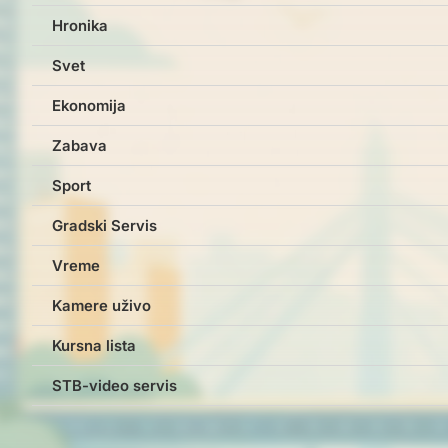
Hronika
Svet
Ekonomija
Zabava
Sport
Gradski Servis
Vreme
Kamere uživo
Kursna lista
STB-video servis