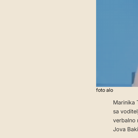
foto alo
Marinika 
sa vodite
verbalno 
Jova Bakić