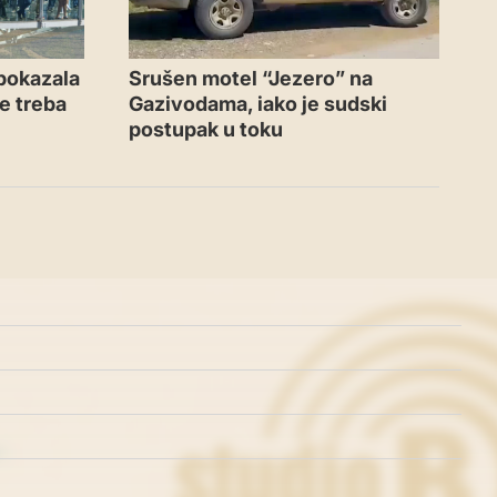
 pokazala
Srušen motel “Jezero” na
ne treba
Gazivodama, iako je sudski
postupak u toku