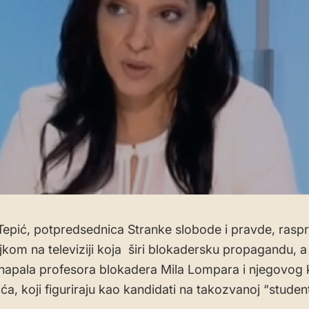
Tepić, potpredsednica Stranke slobode i pravde, raspr
ljkom na televiziji koja širi blokadersku propagandu, a
napala profesora blokadera Mila Lompara i njegovog 
a, koji figuriraju kao kandidati na takozvanoj “students