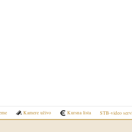
eme
Kamere uživo
Kursna lista
STB-video serv