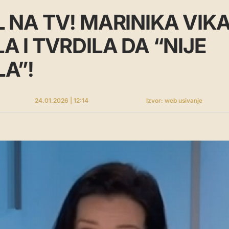
 NA TV! MARINIKA VIKA
 I TVRDILA DA “NIJE
A”!
24.01.2026 | 12:14
Izvor: web usivanje