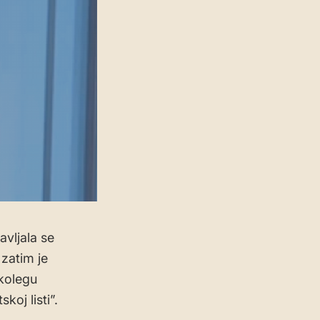
avljala se
 zatim je
kolegu
koj listi”.