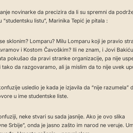
iranje novinarke da precizira da li su spremni da podrž
“studentsku listu”, Marinika Tepić je pitala :
e sklonim? Lomparu? Milu Lomparu koji je pravio str
vramov i Kostom Čavoškim? Ili ne znam, i Jovi Bakiću 
ata pokušao da pravi stranke organizacije, pa nije usp
tako da razgovaramo, ali ja mislim da to nije uvek up
nfuzije usledio je kada je izjavila da “nije razumela” 
vore u ime studentske liste.
fuziji, neke stvari su sada jasnije. Ako je ovo slika
ivne Srbije”, onda je jasno zašto im narod ne veruje. U