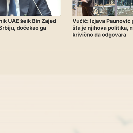
ik UAE šeik Bin Zajed
Vučić: Izjava Paunović
Srbiju, dočekao ga
šta je njihova politika, 
krivično da odgovara