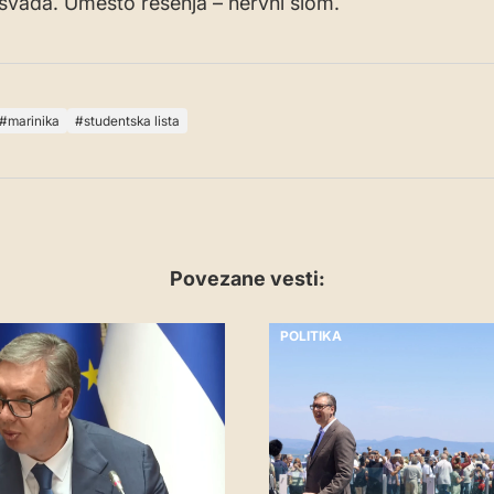
– svađa. Umesto rešenja – nervni slom.
marinika
studentska lista
Povezane vesti:
POLITIKA