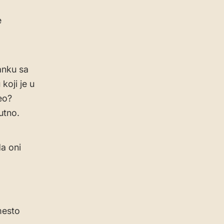
e
anku sa
koji je u
eo?
utno.
da oni
mesto