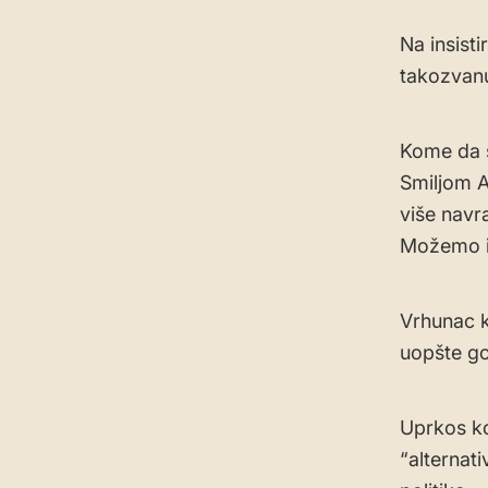
Na insist
takozvanu 
Kome da s
Smiljom A
više navr
Možemo i 
Vrhunac ko
uopšte go
Uprkos kon
“alternat