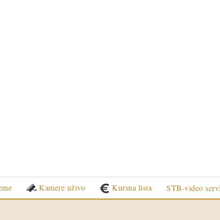
eme
Kamere uživo
Kursna lista
STB-video serv