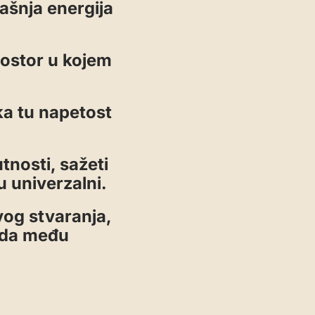
ašnja energija
rostor u kojem
ka tu napetost
tnosti, sažeti
u univerzalni.
vog stvaranja,
pada među