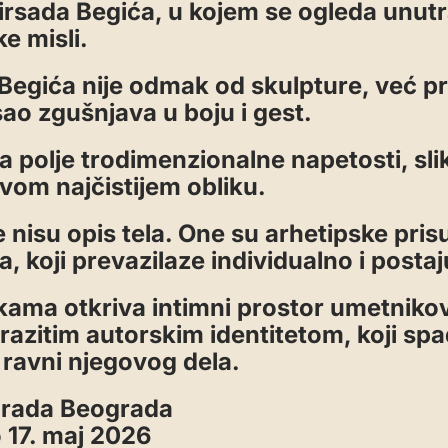
irsada Begića, u kojem se ogleda unutr
e misli.
 Begića nije odmak od skulpture, već p
ao zgušnjava u boju i gest.
a polje trodimenzionalne napetosti, sli
vom najčistijem obliku.
 nisu opis tela. One su arhetipske prisu
a, koji prevazilaze individualno i postaj
ikama otkriva intimni prostor umetniko
zrazitim autorskim identitetom, koji s
 ravni njegovog dela.
grada Beograda
o 17. maj 2026