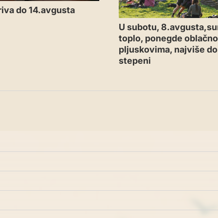
iva do 14.avgusta
U subotu, 8.avgusta,su
toplo, ponegde oblačno
pljuskovima, najviše d
stepeni