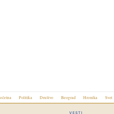
očetna
Politika
Društvo
Beograd
Hronika
Svet
VESTI