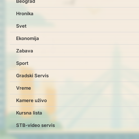
Beograd
Hronika
Svet
Ekonomija
Zabava
Sport
Gradski Servis
Vreme
Kamere uživo
Kursna lista
STB-video servis