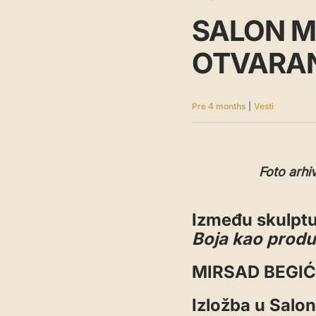
SALON M
OTVARANJ
Pre 4 months
|
Vesti
Foto arhiv
Između skulptu
Boja kao produ
MIRSAD BEGIĆ
Izložba u Salon