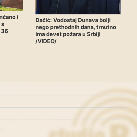
nčano i
Dačić: Vodostaj Dunava bolji
 s
nego prethodnih dana, trnutno
o 36
ima devet požara u Srbiji
/VIDEO/