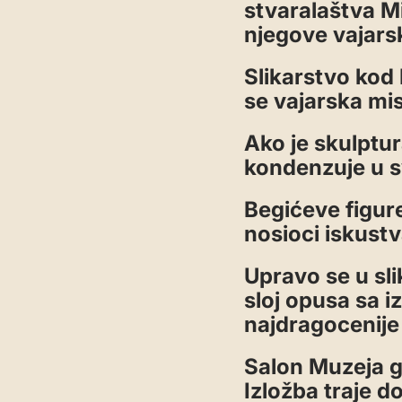
stvaralaštva M
njegove vajarsk
Slikarstvo kod
se vajarska mis
Ako je skulptur
kondenzuje u s
Begićeve figure
nosioci iskustv
Upravo se u sl
sloj opusa sa i
najdragocenije
Salon Muzeja 
Izložba traje d