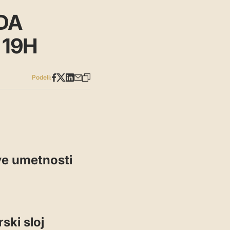
DA
 19H
Podeli:
ve umetnosti
ski sloj