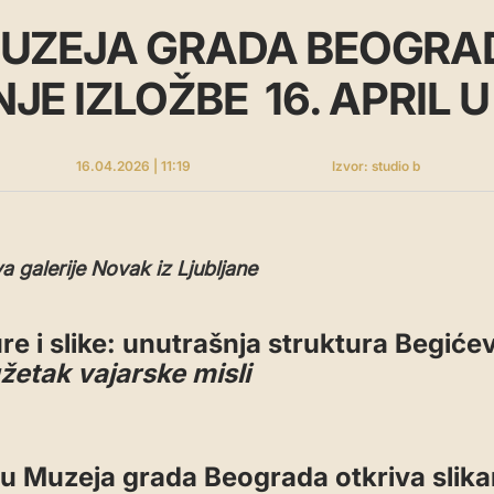
UZEJA GRADA BEOGRA
E IZLOŽBE 16. APRIL U
16.04.2026 | 11:19
Izvor: studio b
a galerije Novak iz Ljubljane
re i slike: unutrašnja struktura Begiće
žetak vajarske misli
u Muzeja grada Beograda otkriva slikar