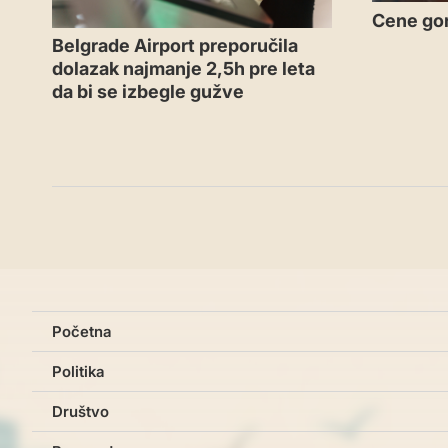
Cene gor
Belgrade Airport preporučila
dolazak najmanje 2,5h pre leta
da bi se izbegle gužve
Početna
Politika
Društvo