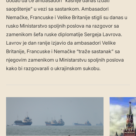
dodao da će ambasadori “kasnije danas izdati
saopštenje” u vezi sa sastankom. Ambasadori
Nemačke, Francuske i Velike Britanije stigli su danas u
rusko Ministarstvo spoljnih poslova na razgovor sa
zamenikom šefa ruske diplomatije Sergeja Lavrova.
Lavrov je dan ranije izjavio da ambasadori Velike
Britanije, Francuske i Nemačke “traže sastanak” sa
njegovim zamenikom u Ministarstvu spoljnih poslova
kako bi razgovarali o ukrajinskom sukobu.