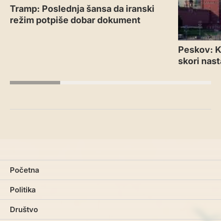
Tramp: Poslednja šansa da iranski
režim potpiše dobar dokument
Peskov: Kr
skori nas
Početna
Politika
Društvo