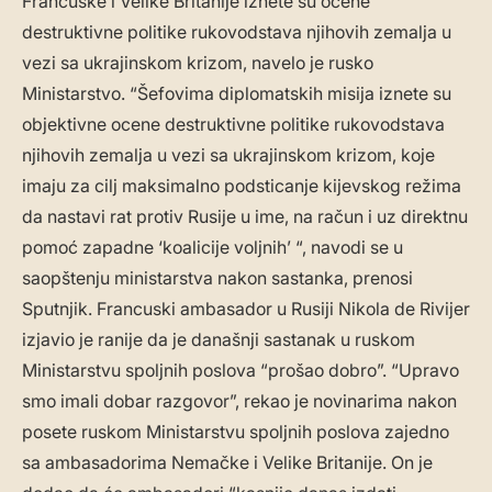
Francuske i Velike Britanije iznete su ocene
destruktivne politike rukovodstava njihovih zemalja u
vezi sa ukrajinskom krizom, navelo je rusko
Ministarstvo. “Šefovima diplomatskih misija iznete su
objektivne ocene destruktivne politike rukovodstava
njihovih zemalja u vezi sa ukrajinskom krizom, koje
imaju za cilj maksimalno podsticanje kijevskog režima
da nastavi rat protiv Rusije u ime, na račun i uz direktnu
pomoć zapadne ‘koalicije voljnih’ “, navodi se u
saopštenju ministarstva nakon sastanka, prenosi
Sputnjik. Francuski ambasador u Rusiji Nikola de Rivijer
izjavio je ranije da je današnji sastanak u ruskom
Ministarstvu spoljnih poslova “prošao dobro”. “Upravo
smo imali dobar razgovor”, rekao je novinarima nakon
posete ruskom Ministarstvu spoljnih poslova zajedno
sa ambasadorima Nemačke i Velike Britanije. On je