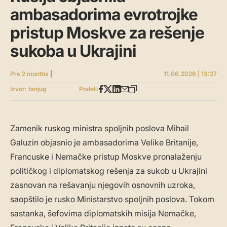
ambasadorima evrotrojke
pristup Moskve za rešenje
sukoba u Ukrajini
Pre 2 months
|
11.06.2026 | 13:27
Izvor: tanjug
Podeli:
Zamenik ruskog ministra spoljnih poslova Mihail
Galuzin objasnio je ambasadorima Velike Britanije,
Francuske i Nemačke pristup Moskve pronalaženju
političkog i diplomatskog rešenja za sukob u Ukrajini
zasnovan na rešavanju njegovih osnovnih uzroka,
saopštilo je rusko Ministarstvo spoljnih poslova. Tokom
sastanka, šefovima diplomatskih misija Nemačke,