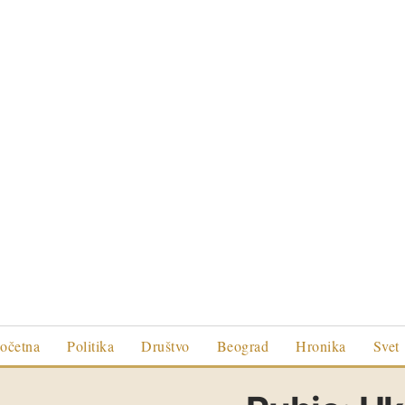
očetna
Politika
Društvo
Beograd
Hronika
Svet