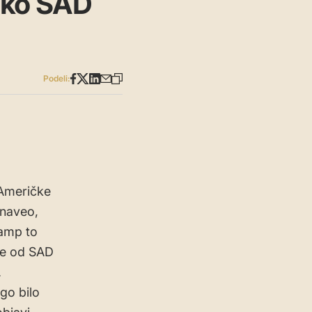
iako SAD
Podeli:
 Američke
 naveo,
ramp to
 se od SAD
.
ego bilo