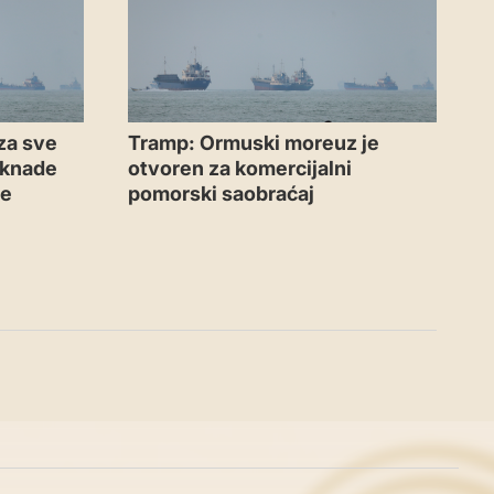
za sve
Tramp: Ormuski moreuz je
aknade
otvoren za komercijalni
me
pomorski saobraćaj