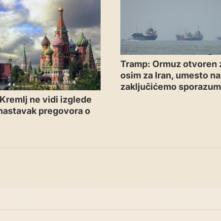
Tramp: Ormuz otvoren 
osim za Iran, umesto n
zaključićemo sporazu
Kremlj ne vidi izglede
 nastavak pregovora o