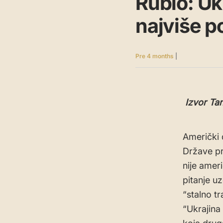
Rubio: Ukr
najviše 
Pre 4 months
|
Izvor Tan
Američki 
Države pr
nije amer
pitanje u
“stalno t
“Ukrajina 