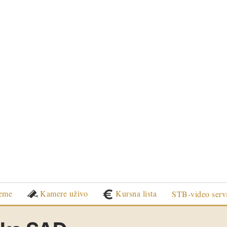
eme
Kamere uživo
Kursna lista
STB-video serv