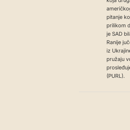
koja drug
američkog
pitanje ko
prilikom 
je SAD bi
Ranije ju
iz Ukraji
pružaju v
prosleđuje
(PURL).