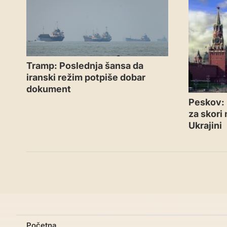
Tramp: Poslednja šansa da
iranski režim potpiše dobar
dokument
Peskov: 
za skori
Ukrajini
Početna