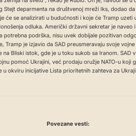
a zemlja na svetu”, rekao je Rubio. On je, navodi se u 
 Stejt deparmenta na društvenoj mreži Iks, dodao da ć
je će se analizirati u budućnosti i koje će Tramp uzeti 
donošenja odluka. Američki državni sekretar je naveo i
la potrebna podrška, nisu uvek dobijale pozitivan odg
če, Tramp je izjavio da SAD preusmeravaju svoje vojne
ne na Bliski istok, gde je u toku sukob sa Iranom. SAD v
ojnu pomoć Ukrajini, već prodaju oružje NATO-u koji g
 u okviru inicijative Lista prioritetnih zahteva za Ukraj
Povezane vesti: