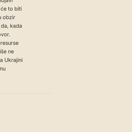
objavi
e to biti
u obzir
 da, kada
ovor.
 resurse
iše ne
a Ukrajini
inu