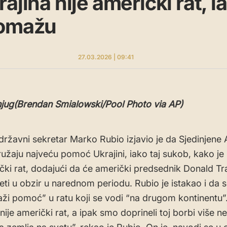
ajina nije američki rat, 
pomažu
27.03.2026 | 09:41
jug(Brendan Smialowski/Pool Photo via AP)
državni sekretar Marko Rubio izjavio je da Sjedinjene
užaju najveću pomoć Ukrajini, iako taj sukob, kako je
ički rat, dodajući da će američki predsednik Donald T
zeti u obzir u narednom periodu. Rubio je istakao i da
raži pomoć” u ratu koji se vodi “na drugom kontinentu”
nije američki rat, a ipak smo doprineli toj borbi više n