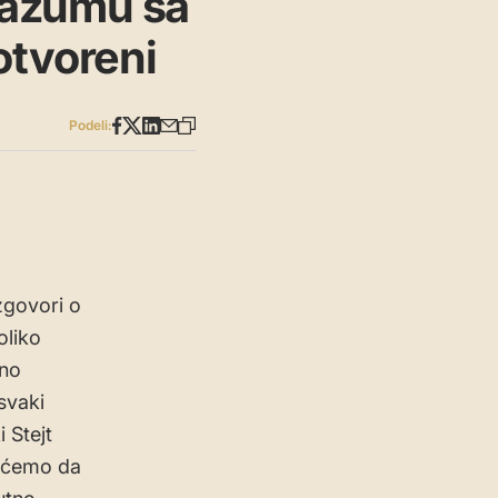
razumu sa
otvoreni
Podeli:
zgovori o
oliko
eno
svaki
 Stejt
a ćemo da