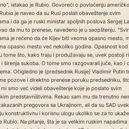
o”, istakao je Rubio. Govoreći o povlačenju američko
, Rubio je naveo da su Rusi poslali obaveštenje svim
a i da ga je ruski ministar spoljnih poslova Sergej L
vao da mu to prenese, navedeno je u saopštenju. “Sv
a je rečeno da će Kijev biti veoma opasno mesto, 
ma opasno mesto već nekoliko godina. Opasnost kod 
u tome što, kako traju i produžavaju se, uvek postoji r
e i širenja sukoba. O tome smo razgovarali juče, kao i o
tema. Očigledno je (predsednik Rusije) Vladimir Putin t
me pozove i direktno prenese poruku predsedniku, št
li mi smo već videli obaveštenje koje je poslato svim
skim predstavništvima. Rekao sam mu da trenutno ne
 zakazanih pregovora sa Ukrajinom, ali da su SAD uve
u konstruktivnu i korisnu ulogu ukoliko se za to ukaže 
e Rubio. Na pitanje, šta je sa velikim ruskim napadima 