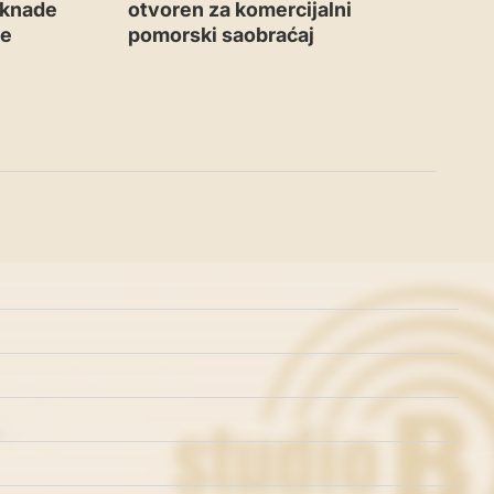
aknade
otvoren za komercijalni
me
pomorski saobraćaj