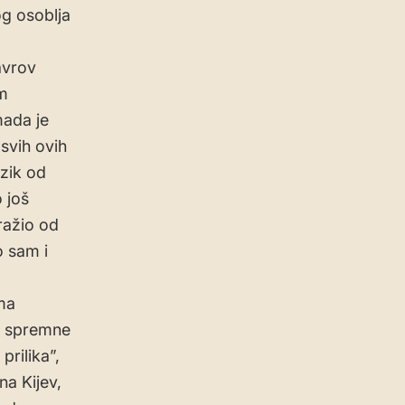
g osoblja
avrov
im
mada je
svih ovih
izik od
 još
ražio od
o sam i
ma
k spremne
prilika”,
na Kijev,