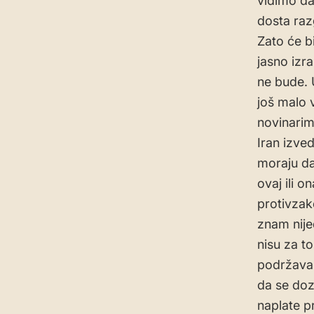
vidimo da
dosta ra
Zato će b
jasno izr
ne bude. 
još malo 
novinarim
Iran izve
moraju da
ovaj ili 
protivzako
znam nije
nisu za t
podržava 
da se doz
naplate p