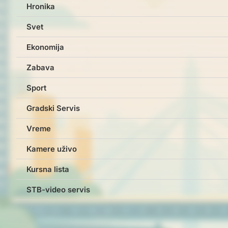
Hronika
Svet
Ekonomija
Zabava
Sport
Gradski Servis
Vreme
Kamere uživo
Kursna lista
STB-video servis