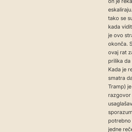
on je rek
eskaliraj
tako se su
kada vidit
je ovo st
okonča. 
ovaj rat 
prilika d
Kada je r
smatra da
Tramp) je
razgovor 
usaglašav
sporazuma
potrebno 
jedne reč