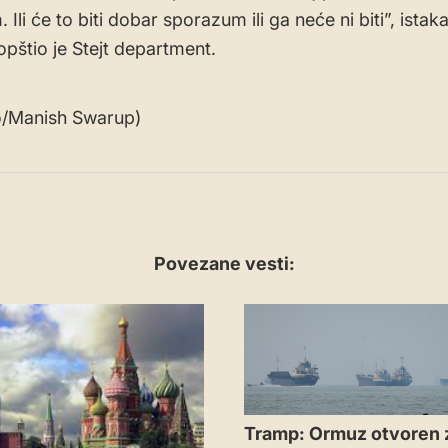
Ili će to biti dobar sporazum ili ga neće ni biti”, istaka
opštio je Stejt department.
o/Manish Swarup)
Povezane vesti:
Tramp: Ormuz otvoren 