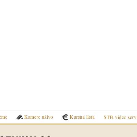
eme
Kamere uživo
Kursna lista
STB-video serv