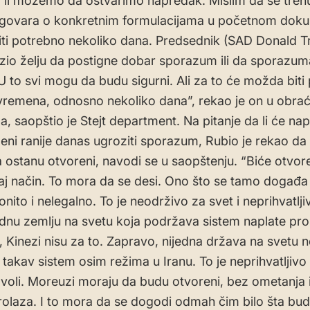
 li možemo da ostvarimo napredak. Mislim da se tren
zgovara o konkretnim formulacijama u početnom dok
iti potrebno nekoliko dana. Predsednik (SAD Donald T
azio želju da postigne dobar sporazum ili da sporazu
U to svi mogu da budu sigurni. Ali za to će možda biti
vremena, odnosno nekoliko dana”, rekao je on u obra
a, saopštio je Stejt department. Na pitanje da li će na
deni ranije danas ugroziti sporazum, Rubio je rekao d
 ostanu otvoreni, navodi se u saopštenju. “Biće otvor
onaj način. To mora da se desi. Ono što se tamo događa 
nito i nelegalno. To je neodrživo za svet i neprihvatlji
dnu zemlju na svetu koja podržava sistem naplate pro
o, Kinezi nisu za to. Zapravo, nijedna država na svetu n
takav sistem osim režima u Iranu. To je neprihvatljivo
voli. Moreuzi moraju da budu otvoreni, bez ometanja 
rolaza. I to mora da se dogodi odmah čim bilo šta bu