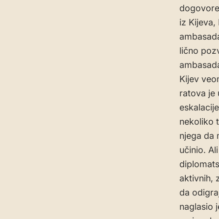
dogovoren
iz Kijeva
ambasadam
lično poz
ambasadam
Kijev veo
ratova je 
eskalacij
nekoliko 
njega da 
učinio. A
diplomat
aktivnih,
da odigraj
naglasio j