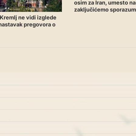
osim za Iran, umesto n
zaključićemo sporazu
Kremlj ne vidi izglede
 nastavak pregovora o