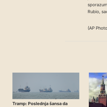
sporazum. 
Rubio, sa
(AP Phot
Tramp: Poslednja šansa da