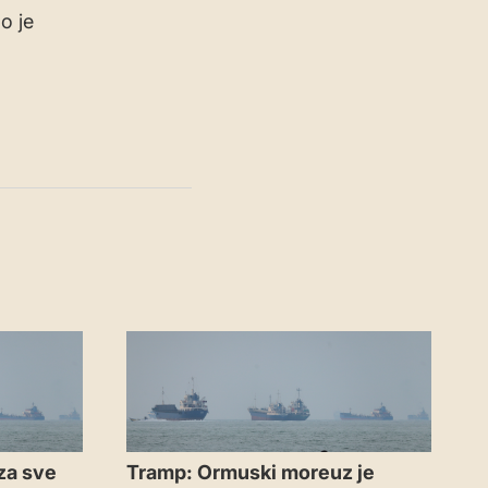
o je
za sve
Tramp: Ormuski moreuz je