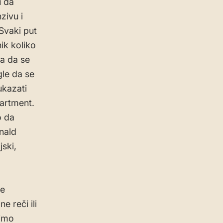
u da
zivu i
 Svaki put
ik koliko
ra da se
le da se
ukazati
partment.
o da
nald
ski,
će
 reči ili
limo