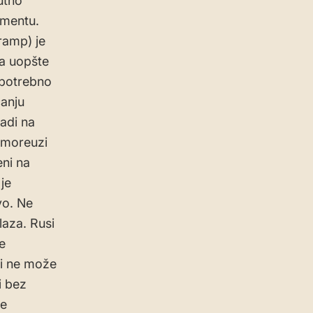
utno
umentu.
ramp) je
ma uopšte
 potrebno
ćanju
padi na
a moreuzi
eni na
je
vo. Ne
laza. Rusi
e
 i ne može
i bez
de