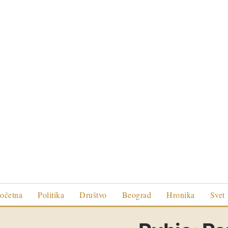
očetna
Politika
Društvo
Beograd
Hronika
Svet