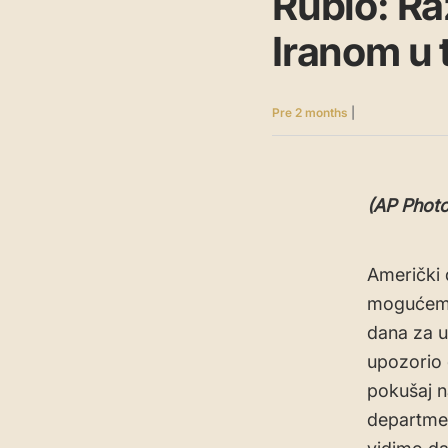
Rubio: R
Iranom u 
Pre 2 months
|
(AP Phot
Američki 
mogućem s
dana za u
upozorio 
pokušaj n
departmen