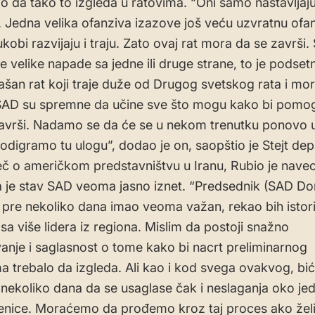
ao da tako to izgleda u ratovima. “Oni samo nastavljaj
u. Jedna velika ofanziva izazove još veću uzvratnu ofan
kobi razvijaju i traju. Zato ovaj rat mora da se završi.
e velike napade sa jedne ili druge strane, to je podsetn
rašan rat koji traje duže od Drugog svetskog rata i mo
SAD su spremne da učine sve što mogu kako bi pomog
završi. Nadamo se da će se u nekom trenutku ponovo 
a odigramo tu ulogu”, dodao je on, saopštio je Stejt de
eč o američkom predstavništvu u Iranu, Rubio je nave
 je stav SAD veoma jasno iznet. “Predsednik (SAD Do
 pre nekoliko dana imao veoma važan, rekao bih istorij
sa više lidera iz regiona. Mislim da postoji snažno
anje i saglasnost o tome kako bi nacrt preliminarnog
 trebalo da izgleda. Ali kao i kod svega ovakvog, bi
nekoliko dana da se usaglase čak i neslaganja oko jedne
enice. Moraćemo da prođemo kroz taj proces ako že