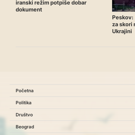
iranski režim potpiše dobar
dokument
Peskov: 
za skori
Ukrajini
Početna
Politika
Društvo
Beograd