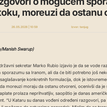
azgovori o mogućem spo
toku, moreuzi da ostanu 
26.05.2026 | 10:59
Izvor: tanjug
o/Manish Swarup)
državni sekretar Marko Rubio izjavio je da se vode ra
porazumu sa Iranom, ali da će biti potrebno još nek
saglašavanje konkretnih formulacija, dok je istovrem
da moreuzi moraju da ostanu otvoreni, ocenivši da je 
aplate prolaza neprihvatljiv, saopštio je danas američki
t. “U Kataru su danas vođeni određeni razgovori, p