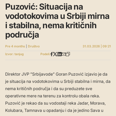
Puzović: Situacija na
vodotokovima u Srbiji mirna
i stabilna, nema kritičnih
područja
Pre 4 months
|
Društvo
31.03.2026 | 09:21
Izvor: tanjug
Podeli:
Direktor JVP ”Srbijavode” Goran Puzović izjavio je da
je situacija na vodotokovima u Srbiji stabilna i mirna, da
nema kritičnih područja i da su preduzete sve
operativne mere na terenu za kontrolu obala reka.
Puzović je rekao da su vodostaji reka Jadar, Morava,
Kolubara, Tamnava u opadanju i da je jedino Sava u