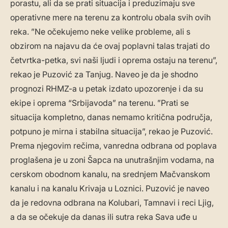
porastu, ali da se prati situacija i preduzimaju sve
operativne mere na terenu za kontrolu obala svih ovih
reka. ”Ne očekujemo neke velike probleme, ali s
obzirom na najavu da će ovaj poplavni talas trajati do
četvrtka-petka, svi naši ljudi i oprema ostaju na terenu”,
rekao je Puzović za Tanjug. Naveo je da je shodno
prognozi RHMZ-a u petak izdato upozorenje i da su
ekipe i oprema “Srbijavoda” na terenu. ”Prati se
situacija kompletno, danas nemamo kritična područja,
potpuno je mirna i stabilna situacija”, rekao je Puzović.
Prema njegovim rečima, vanredna odbrana od poplava
proglašena je u zoni Šapca na unutrašnjim vodama, na
cerskom obodnom kanalu, na srednjem Mačvanskom
kanalu i na kanalu Krivaja u Loznici. Puzović je naveo
da je redovna odbrana na Kolubari, Tamnavi i reci Ljig,
a da se očekuje da danas ili sutra reka Sava uđe u