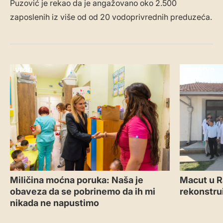
Puzović je rekao da je angažovano oko 2.500
zaposlenih iz više od od 20 vodoprivrednih preduzeća.
VESTI
DRUŠTVO
Miličina moćna poruka: Naša je
Macut u R
obaveza da se pobrinemo da ih mi
rekonstru
nikada ne napustimo