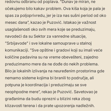
redovnu odbranu od poplava. ”Dunav je miran, ne
očekujemo bilo kakav problem. Ova kiša koja je pala je
spas za poljoprivredu, jer je iza nas sušni period od oko
mesec dana”, kazao je Puzović. Istakao je važnost
usaglašenosti oko svih mera koje se preduzimaju,
navodeći da su Sektor za vanredne situacije,
”Srbijavode” i sve lokalne samouprave u stalnoj
komunikaciji. ”Sve opštine i gradovi koji su imali veće
količine padavina su na vreme obevešteni, zajedno
preduzimamo mere da ne dođe do nekih problema.
Bilo je lokalnih izlivanja na neuređenim prostorima gde
nemamo sisteme kojima bi branili to područje, ali
potpuna je koordinacija i preduzimaju se sve
neophpodne mere”, rekao je Puzović. Savetovao je
građanima da budu oprezni u blizini reka zbog
klizavosti terena i da prate upozorenja nadležnih.