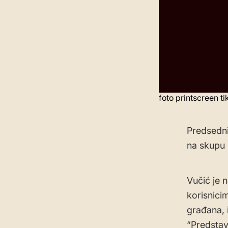
foto printscreen ti
Predsedni
na skupu 
Vučić je 
korisnici
građana, 
“Predstav