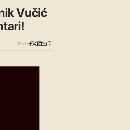
dnik Vučić
tari!
Podeli: