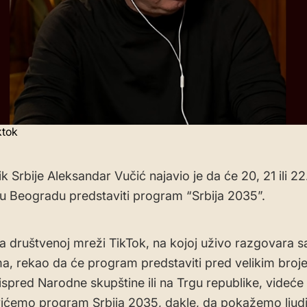
ktok
k Srbije Aleksandar Vučić najavio je da će 20, 21 ili 2
u Beogradu predstaviti program “Srbija 2035”.
na društvenoj mreži TikTok, na kojoj uživo razgovara s
ma, rekao da će program predstaviti pred velikim broj
ispred Narodne skupštine ili na Trgu republike, videće
ićemo program Srbija 2035, dakle, da pokažemo ljud