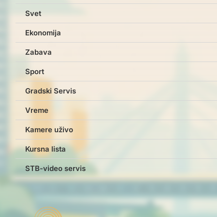
Svet
Ekonomija
Zabava
Sport
Gradski Servis
Vreme
Kamere uživo
Kursna lista
STB-video servis