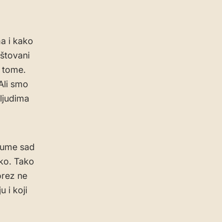
a i kako
štovani
o tome.
Ali smo
 ljudima
azume sad
ako. Tako
orez ne
 i koji