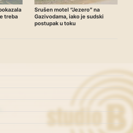
 pokazala
Srušen motel “Jezero” na
ne treba
Gazivodama, iako je sudski
postupak u toku