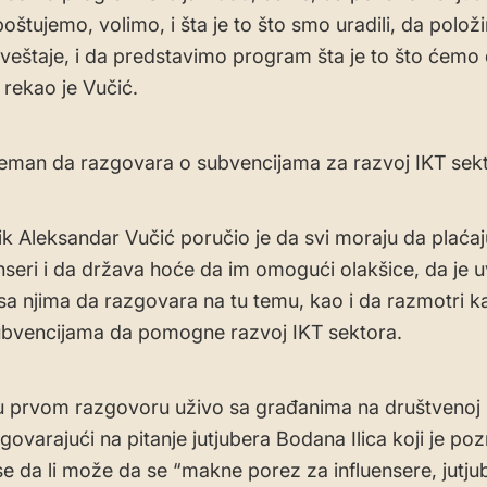
poštujemo, volimo, i šta je to što smo uradili, da polo
zveštaje, i da predstavimo program šta je to što ćemo
 rekao je Vučić.
eman da razgovara o subvencijama za razvoj IKT sek
k Aleksandar Vučić poručio je da svi moraju da plaća
lenseri i da država hoće da im omogući olakšice, da je 
a njima da razgovara na tu temu, kao i da razmotri k
ubvencijama da pomogne razvoj IKT sektora.
 u prvom razgovoru uživo sa građanima na društvenoj
govarajući na pitanje jutjubera Bodana Ilica koji je po
e da li može da se “makne porez za influensere, jutjub