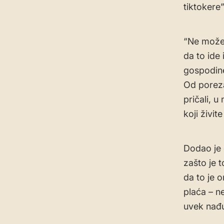
tiktokere
“Ne može 
da to ide
gospodine
Od poreza
pričali, u
koji živit
Dodao je 
zašto je t
da to je 
plaća – n
uvek nađu