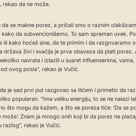
”, rekao da ne može.
da se makne porez, a pričali smo o raznim olakšicam
 i kako da subvencionišemo. To sam spreman uvek. Po
 ili kako hoćeš sine, da te primim i da razgovaramo 
 država živi i svačija je prva obaveza da plati porez. 
 nekoliko navrata i izlazili u susret influenserima, vama,
e od ovog posla”, rekao je Vučić.
da je sad prvi put razgovao sa Ilićem i primetio da r
oliko popularan. “Ima veliku energiju, to se ne nalazi l
ono što mogu da kažem, a što se poreza tiče: ‘Da se p
e može’. Znam ja mnogo onih koji bi da porez ne plaćaju
 razlog”, rekao je Vučić.