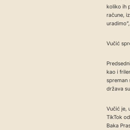
koliko ih 
račune, i
uradimo”,
Vučić spr
Predsedni
kao i fri
spreman s
država s
Vučić je,
TikTok od
Baka Pras