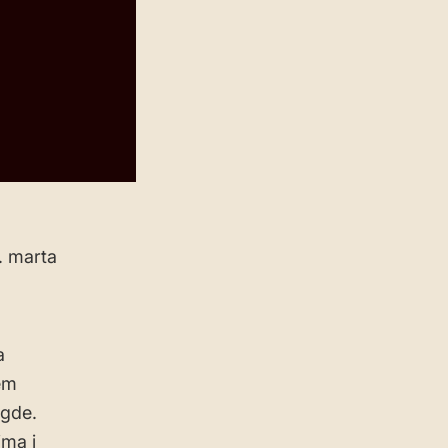
2. marta
a
em
 gde.
ima i