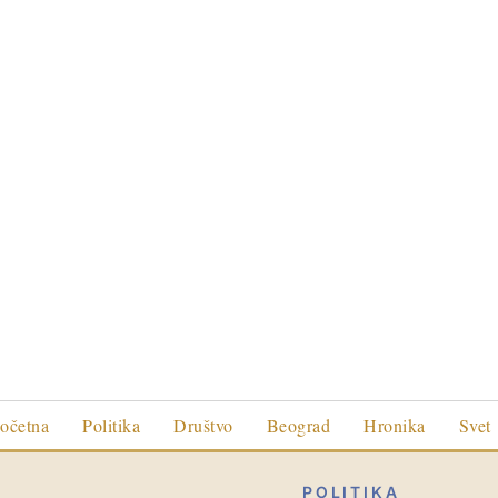
očetna
Politika
Društvo
Beograd
Hronika
Svet
POLITIKA