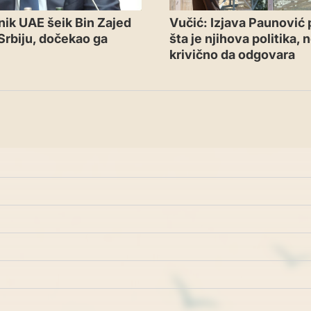
ik UAE šeik Bin Zajed
Vučić: Izjava Paunović
Srbiju, dočekao ga
šta je njihova politika, 
krivično da odgovara