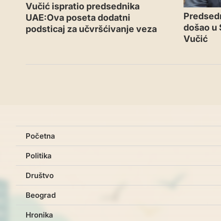
Vučić ispratio predsednika
Predsedn
UAE:Ova poseta dodatni
došao u 
podsticaj za učvršćivanje veza
Vučić
Početna
Politika
Društvo
Beograd
Hronika