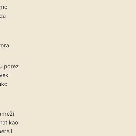
žimo
 da
tora
ju porez
uvek
ako
 mreži
znat kao
ere i