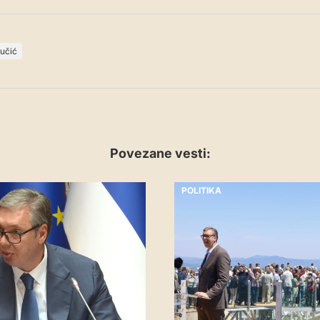
učić
Povezane vesti:
POLITIKA