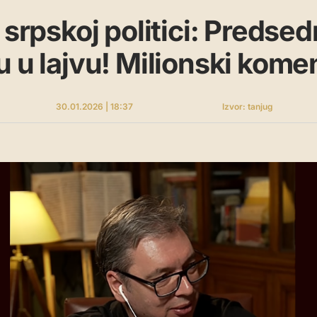
 srpskoj politici: Predse
u u lajvu! Milionski komen
30.01.2026 | 18:37
Izvor: tanjug