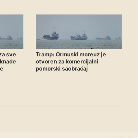
za sve
Tramp: Ormuski moreuz je
aknade
otvoren za komercijalni
me
pomorski saobraćaj