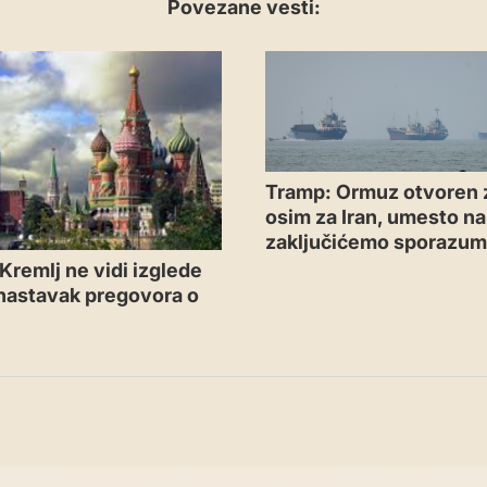
Povezane vesti:
Tramp: Ormuz otvoren 
osim za Iran, umesto n
zaključićemo sporazu
Kremlj ne vidi izglede
 nastavak pregovora o