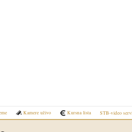
eme
Kamere uživo
Kursna lista
STB-video serv