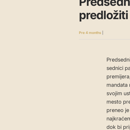
Predsedni
predložit
Pre 4 months
|
Predsedni
sednici p
premijera
mandata n
svojim us
mesto pre
preneo je
najkraćem
dok bi pr