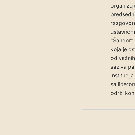
organizuj
predsedni
razgovore
ustavnom 
“Šandor”
koja je os
od važnih
saziva pa
instituci
sa lidero
održi kons