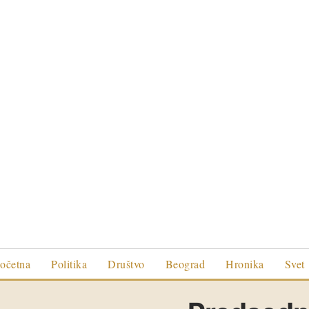
očetna
Politika
Društvo
Beograd
Hronika
Svet