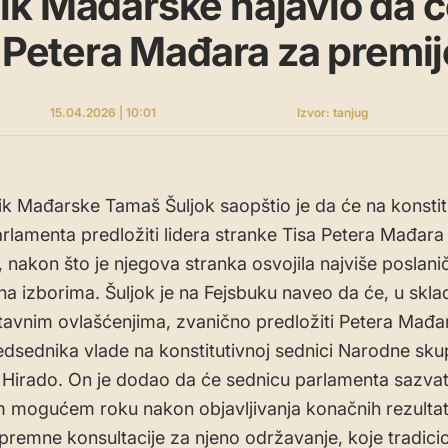
k Mađarske najavio da ć
i Petera Mađara za premij
15.04.2026 | 10:01
Izvor: tanjug
k Mađarske Tamaš Šuljok saopštio je da će na konstit
arlamenta predložiti lidera stranke Tisa Petera Mađara
, nakon što je njegova stranka osvojila najviše poslani
a izborima. Šuljok je na Fejsbuku naveo da će, u skla
tavnim ovlašćenjima, zvanično predložiti Petera Mađa
dsednika vlade na konstitutivnoj sednici Narodne skup
 Hirado. On je dodao da će sednicu parlamenta sazvat
 mogućem roku nakon objavljivanja konačnih rezultat
ipremne konsultacije za njeno održavanje, koje tradici