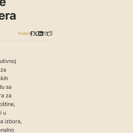
e
era
Podeli:
utivnoj
 za
čkih
du sa
ra za
štine,
i u
a izbora,
onalno