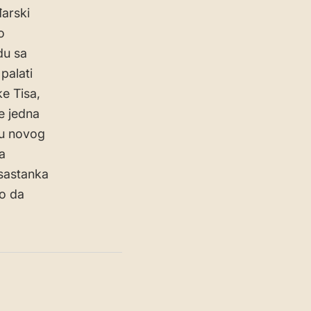
arski
o
du sa
palati
e Tisa,
je jedna
cu novog
a
 sastanka
o da