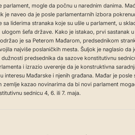
e parlament, mogle da počnu u narednim danima. Mađ
k je naveo da je posle parlamentarnih izbora pokrenu
 sa liderima stranaka koje su ušle u parlament, u skla
ulogom šefa države. Kako je istakao, prvi sastanak u 
 održao je sa Peterom Mađarom, predsednikom strank
vojila najviše poslaničkih mesta. Šuljok je naglasio da 
 dužnosti predsednika da sazove konstitutivnu sedni
rlamenta i izrazio uverenje da je konstruktivna saradnj
ja u interesu Mađarske i njenih građana. Mađar je posle
m zemlje kazao novinarima da bi novi parlament moga
titutivnu sednicu 4, 6. ili 7. maja.