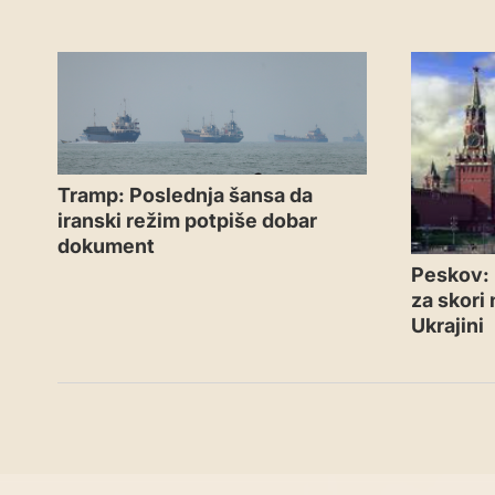
Tramp: Poslednja šansa da
iranski režim potpiše dobar
dokument
Peskov: 
za skori
Ukrajini