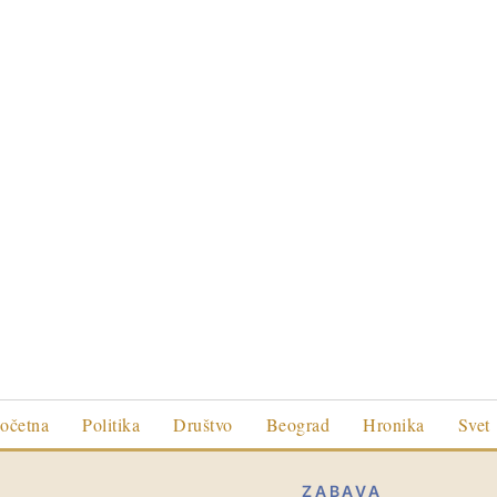
očetna
Politika
Društvo
Beograd
Hronika
Svet
ZABAVA