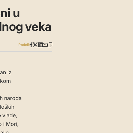
ni u
ednog veka
Podeli:
an iz
nskom
ih naroda
loških
 vlade,
 i Mori,
alje