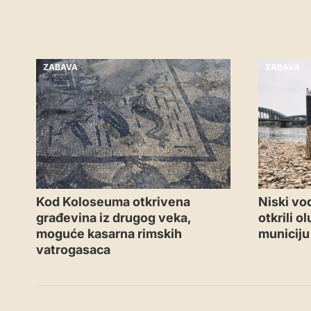
ZABAVA
ZABAVA
Kod Koloseuma otkrivena
Niski vo
građevina iz drugog veka,
otkrili 
moguće kasarna rimskih
municiju
vatrogasaca