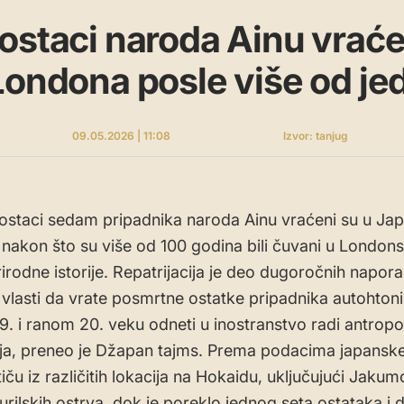
ostaci naroda Ainu vraće
Londona posle više od j
09.05.2026 | 11:08
Izvor: tanjug
ostaci sedam pripadnika naroda Ainu vraćeni su u Jap
nakon što su više od 100 godina bili čuvani u Londo
irodne istorije. Repatrijacija je deo dugoročnih napora
 vlasti da vrate posmrtne ostatke pripadnika autohton
 19. i ranom 20. veku odneti u inostranstvo radi antropo
nja, preneo je Džapan tajms. Prema podacima japanske
iču iz različitih lokacija na Hokaidu, uključujući Jakumo
urilskih ostrva, dok je poreklo jednog seta ostataka i d