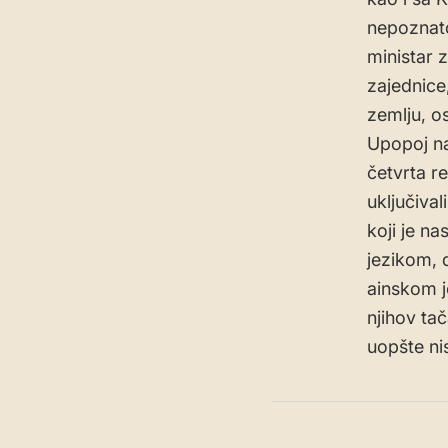
nepoznato
ministar 
zajednice
zemlju, o
Upopoj na 
četvrta re
uključival
koji je n
jezikom, 
ainskom j
njihov tač
uopšte ni