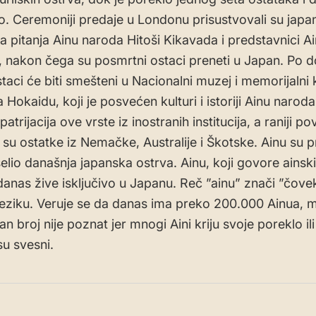
. Ceremoniji predaje u Londonu prisustvovali su japa
za pitanja Ainu naroda Hitoši Kikavada i predstavnici A
, nakon čega su posmrtni ostaci preneti u Japan. Po d
staci će biti smešteni u Nacionalni muzej i memorijaln
Hokaidu, koji je posvećen kulturi i istoriji Ainu naroda
patrijacija ove vrste iz inostranih institucija, a raniji po
i su ostatke iz Nemačke, Australije i Škotske. Ainu su 
aselio današnja japanska ostrva. Ainu, koji govore ainsk
danas žive isključivo u Japanu. Reč ”ainu” znači ”čove
eziku. Veruje se da danas ima preko 200.000 Ainua, 
an broj nije poznat jer mnogi Aini kriju svoje poreklo il
su svesni.