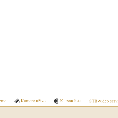
eme
Kamere uživo
Kursna lista
STB-video serv