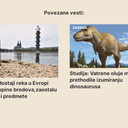
Povezane vesti:
ZABAVA
Studija: Vatrene oluje
prethodile izumiranju
dostaji reka u Evropi
dinosaurusa
olupine brodova,zaostalu
 i predmete