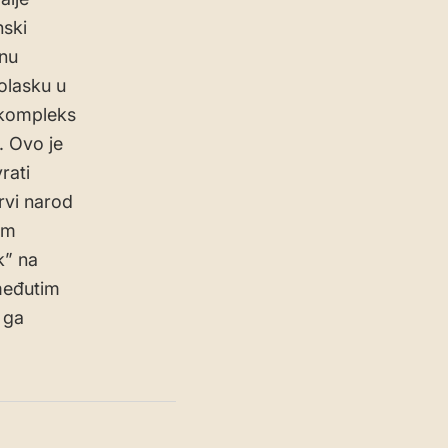
nski
inu
olasku u
i kompleks
. Ovo je
vrati
prvi narod
im
k” na
međutim
i ga