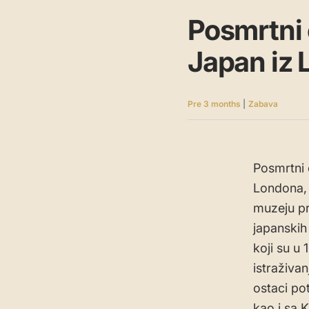
Posmrtni 
Japan iz 
Pre 3 months
|
Zabava
Posmrtni 
Londona, 
muzeju pr
japanskih
koji su u
istraživa
ostaci pot
kao i sa K