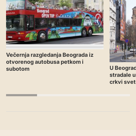
Večernja razgledanja Beograda iz
otvorenog autobusa petkom i
U Beograd
subotom
stradale u
crkvi sve