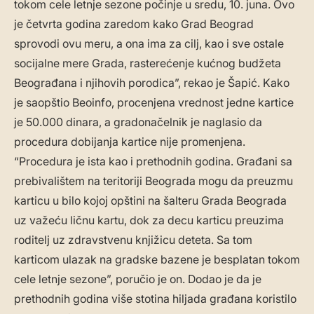
tokom cele letnje sezone počinje u sredu, 10. juna. Ovo
je četvrta godina zaredom kako Grad Beograd
sprovodi ovu meru, a ona ima za cilj, kao i sve ostale
socijalne mere Grada, rasterećenje kućnog budžeta
Beograđana i njihovih porodica”, rekao je Šapić. Kako
je saopštio Beoinfo, procenjena vrednost jedne kartice
je 50.000 dinara, a gradonačelnik je naglasio da
procedura dobijanja kartice nije promenjena.
“Procedura je ista kao i prethodnih godina. Građani sa
prebivalištem na teritoriji Beograda mogu da preuzmu
karticu u bilo kojoj opštini na šalteru Grada Beograda
uz važeću ličnu kartu, dok za decu karticu preuzima
roditelj uz zdravstvenu knjižicu deteta. Sa tom
karticom ulazak na gradske bazene je besplatan tokom
cele letnje sezone”, poručio je on. Dodao je da je
prethodnih godina više stotina hiljada građana koristilo